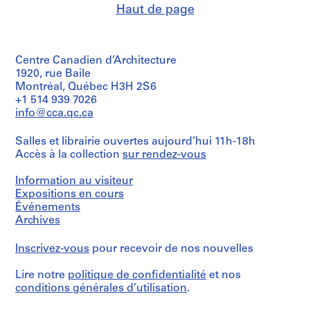
creator)
e
Haut de page
textual
Quantité
:
records
/
Quantité
A
Type
/
d’objet:
Technique
r
Type
7
et
Centre Canadien d’Architecture
d’objet:
c
photograph(s)
médium:
3
1920, rue Baile
h
Ink
financial
Montréal, Québec H3H 2S6
i
on
Collation:
record(s)
+1 514 939 7026
paper
7
t
info@cca.qc.ca
photographs
e
Collation:
Dimensions:
0.01
c
Salles et librairie ouvertes aujourd’hui 11h-18h
sheet:
Technique
l.m.
t
28
Accès à la collection
sur rendez-vous
et
of
u
x
médium:
textual
21.5
Chromogenic
r
records
Information au visiteur
cm
colour
Expositions en cours
a
prints
Technique
Événements
l
Mention
et
Archives
p
de
Dimensions:
médium:
r
crédit:
sheets:
Photocopies
Inscrivez-vous
pour recevoir de nos nouvelles
Gene
20.5
on
o
Summers
x
tracing
j
fonds
25.5
Lire notre
politique de confidentialité
et nos
vellum
e
Collection
cm
with
conditions générales d’utilisation
.
c
Centre
graphite
Canadien