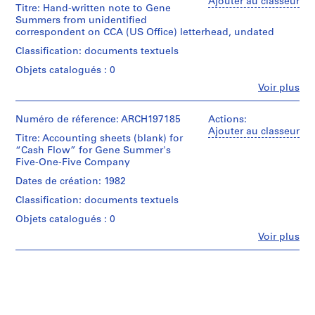
Gene
Ajouter au classeur
Titre: Hand-written note to Gene
,
Summers
Summers from unidentified
(archive
1
correspondent on CCA (US Office) letterhead, undated
creator)
9
Classification: documents textuels
5
Description:
Objets catalogués : 0
7
Exterior
views
-
Fe
Voir plus
Personnes
of
2
et
the
0
institutions:
Numéro de réference: ARCH197185
Actions:
surroundings
0
Gene
Ajouter au classeur
of
Titre: Accounting sheets (blank) for
Summers
4
the
“Cash Flow” for Gene Summer's
(archive
Seagram
AP114.S1
Five-One-Five Company
creator)
Building
(direction
Dates de création: 1982
S
Quantité
of
Classification: documents textuels
o
/
views
Type
u
indicated
Objets catalogués : 0
d’objet:
on
s
Fe
Voir plus
1
verso).
Personnes
-
manuscript(s)
Tommy
et
s
Webber
institutions:
é
(New
Collation:
Gene
York),
0.01
r
Summers
photographer.
l.m.
(archive
i
of