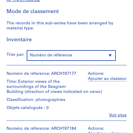
AP114.S1.SS3.D2
a
l
Mode de classement
d
o
The records in this sub-series have been arranged by
c
material type.
u
m
Inventaire
e
n
Trier par:
Numéro de référence
t
s
(
Numéro de réference: ARCH197177
Actions:
1
Ajouter au classeur
Titre: Exterior views of the
9
surroundings of the Seagram
5
Building (direction of views indicated on verso)
7
Classification: photographies
-
2
Objets catalogués : 0
0
Fe
Voir plus
Personnes
0
et
4
institutions:
Numéro de réference: ARCH197184
Actions:
)