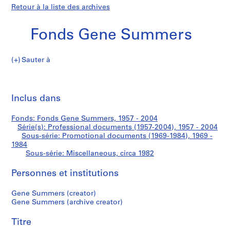
Retour à la liste des archives
Fonds Gene Summers
Sauter à
F
Miscellaneous
o
Imp
n
cet
Inclus dans
d
pa
s
Fonds: Fonds Gene Summers, 1957 - 2004
G
Série(s): Professional documents (1957-2004), 1957 - 2004
e
Sous-série: Promotional documents (1969-1984), 1969 -
n
1984
Sous-série: Miscellaneous, circa 1982
e
S
Personnes et institutions
u
m
Gene Summers (creator)
m
Gene Summers (archive creator)
e
r
Titre