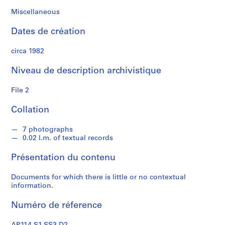
s
Miscellaneous
S
Dates de création
é
r
circa 1982
i
e
Niveau de description archivistique
(
s
File 2
)
Collation
:
P
7 photographs
r
0.02 l.m. of textual records
o
f
Présentation du contenu
e
s
Documents for which there is little or no contextual
s
information.
i
Numéro de réference
o
n