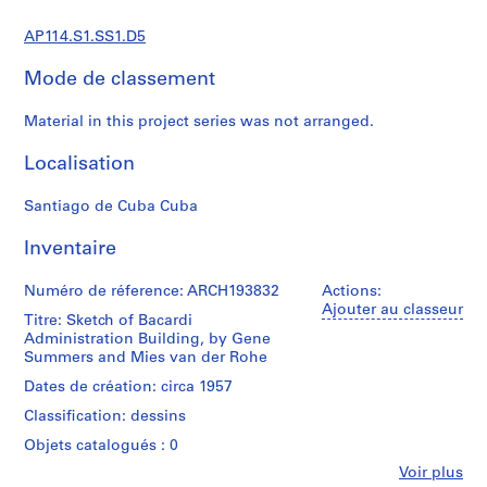
a
l
AP114.S1.SS1.D5
d
o
Mode de classement
c
u
Material in this project series was not arranged.
m
Localisation
e
n
Santiago de Cuba Cuba
t
s
Inventaire
(
1
Numéro de réference: ARCH193832
Actions:
9
Ajouter au classeur
Titre: Sketch of Bacardi
5
Administration Building, by Gene
7
Summers and Mies van der Rohe
-
Dates de création: circa 1957
2
0
Classification: dessins
0
Objets catalogués : 0
4
Fe
Voir plus
)
Personnes