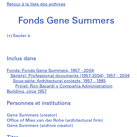
Retour à la liste des archives
Fonds Gene Summers
Sauter à
F
Ron
o
Imp
n
cet
Inclus dans
Bacardi
d
pa
s
y
Fonds: Fonds Gene Summers, 1957 - 2004
G
Série(s): Professional documents (1957-2004), 1957 - 2004
e
Sous-série: Architectural projects, 1957 - 1985
Compañia
n
Projet: Ron Bacardi y Compañia Administration
Building, circa 1957
e
Administration
S
Personnes et institutions
u
Building
m
Gene Summers (creator)
m
Office of Mies van der Rohe (architectural firm)
e
Gene Summers (archive creator)
r