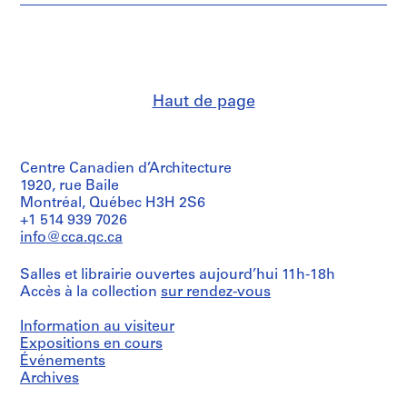
et
,
institutions:
1
Gene
9
Summers
5
(draughtsman)
Ludwig
7
Haut de page
Mies
-
van
2
der
0
Rohe
(draughtsman)
Centre Canadien d’Architecture
0
Gene
1920, rue Baile
4
Summers
Montréal, Québec H3H 2S6
AP114.S1
(archive
+1 514 939 7026
creator)
info@cca.qc.ca
S
o
Quantité
Salles et librairie ouvertes aujourd’hui 11h-18h
/
u
Accès à la collection
sur rendez-vous
Type
s
d’objet:
-
1
Information au visiteur
s
drawing(s)
Expositions en cours
é
Événements
Étape
r
Archives
et
i
objectif: