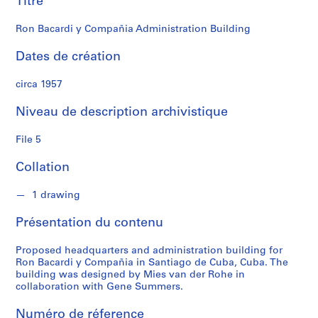
Titre
s
Ron Bacardi y Compañia Administration Building
S
é
Dates de création
r
i
circa 1957
e
Niveau de description archivistique
(
s
File 5
)
:
Collation
P
r
1 drawing
o
f
Présentation du contenu
e
s
Proposed headquarters and administration building for
s
Ron Bacardi y Compañia in Santiago de Cuba, Cuba. The
building was designed by Mies van der Rohe in
i
collaboration with Gene Summers.
o
n
Numéro de réference