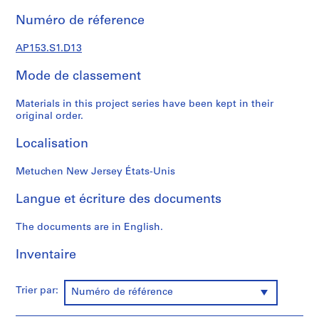
e
c
Numéro de réference
t
u
AP153.S1.D13
r
Mode de classement
a
l
Materials in this project series have been kept in their
P
original order.
r
o
Localisation
j
e
Metuchen New Jersey États-Unis
c
t
Langue et écriture des documents
s
,
The documents are in English.
1
Inventaire
9
7
0
Trier par:
Numéro de référence
-
1