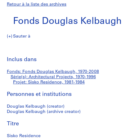
Retour à la liste des archives
Fonds Douglas Kelbaugh
Sauter à
F
Sisko
o
Imp
n
cet
Inclus dans
Residence
d
pa
s
Fonds: Fonds Douglas Kelbaugh, 1970-2008
D
Série(s): Architectural Projects, 1970-1996
o
Projet: Sisko Residence, 1981-1984
u
g
Personnes et institutions
l
Douglas Kelbaugh (creator)
a
Douglas Kelbaugh (archive creator)
s
K
Titre
e
l
Sisko Residence