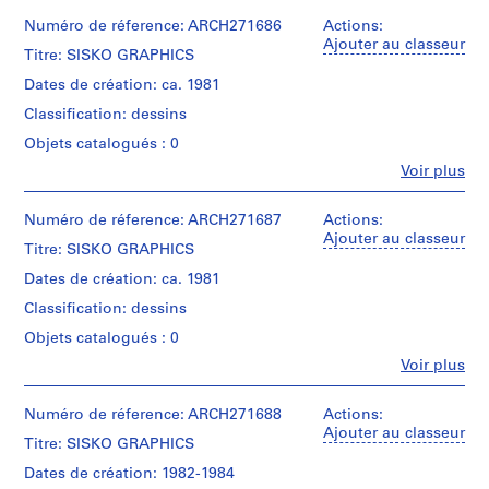
9
Numéro de réference: ARCH271686
Actions:
9
Ajouter au classeur
Titre: SISKO GRAPHICS
6
Dates de création: ca. 1981
AP153.S1
Classification: dessins
P
Objets catalogués : 0
r
Fe
Voir plus
o
Personnes
j
et
institutions:
Numéro de réference: ARCH271687
Actions:
e
Douglas
Ajouter au classeur
t
Titre: SISKO GRAPHICS
Kelbaugh
:
(architect)
Dates de création: ca. 1981
K
Douglas
Classification: dessins
Kelbaugh
e
(archive
l
Objets catalogués : 0
creator)
b
Fe
Voir plus
Personnes
a
Description:
et
u
Group
institutions:
Numéro de réference: ARCH271688
Actions:
consists
g
Douglas
Ajouter au classeur
of
Titre: SISKO GRAPHICS
Kelbaugh
h
a
(architect)
Dates de création: 1982-1984
H
site
Douglas