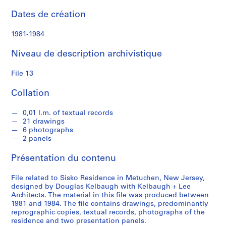
b
a
Dates de création
u
g
1981-1984
h
Niveau de description archivistique
S
File 13
é
r
Collation
i
e
0,01 l.m. of textual records
(
21 drawings
6 photographs
s
2 panels
)
:
Présentation du contenu
A
r
File related to Sisko Residence in Metuchen, New Jersey,
c
designed by Douglas Kelbaugh with Kelbaugh + Lee
Architects. The material in this file was produced between
h
1981 and 1984. The file contains drawings, predominantly
i
reprographic copies, textual records, photographs of the
t
residence and two presentation panels.