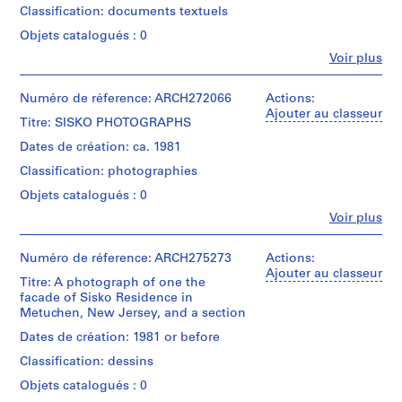
o
plan
Classification: documents textuels
Kelbaugh
and
u
(archive
Objets catalogués : 0
a
s
creator)
section
Fe
Voir plus
e
Personnes
for
Description:
,
et
the
Group
institutions:
Numéro de réference: ARCH272066
Actions:
Sisko
b
consists
Douglas
Ajouter au classeur
Residence
e
of
Titre: SISKO PHOTOGRAPHS
Kelbaugh
in
site
t
(architect)
Metuchen,
Dates de création: ca. 1981
plans,
w
Douglas
New
elevations,
Classification: photographies
Kelbaugh
e
Jersey.
floor
(archive
e
Objets catalogués : 0
plans
creator)
Quantité
n
and
Fe
Voir plus
/
Personnes
sections
1
Description:
Type
et
for
9
Group
d’objet:
institutions:
Numéro de réference: ARCH275273
Actions:
the
consists
3
7
Unknown
Ajouter au classeur
Sisko
documentations
Titre: A photograph of one the
drawing(s)
(photographer)
0
Residence
and
facade of Sisko Residence in
Douglas
in
a
texts
Metuchen, New Jersey, and a section
Étape
Kelbaugh
Metuchen,
n
about
et
(architect)
New
Dates de création: 1981 or before
the
d
objectif:
Douglas
Jersey.
Sisko
Classification: dessins
dessin
Kelbaugh
1
Residence
de
(archive
9
Quantité
Objets catalogués : 0
in
présentation
creator)
/