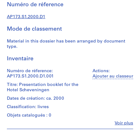
t
Numéro de réference
u
r
AP173.S1.2000.D1
a
l
Mode de classement
p
r
Material in this dossier has been arranged by document
type.
o
j
Inventaire
e
c
Numéro de réference:
Actions:
t
AP173.S1.2000.D1.001
Ajouter au classeur
s
Titre: Presentation booklet for the
,
Hotel Scheveningen
1
Dates de création: ca. 2000
9
8
Classification: livres
9
Objets catalogués : 0
-
Fe
Voir plus
2
Personnes
et
0
institutions:
0