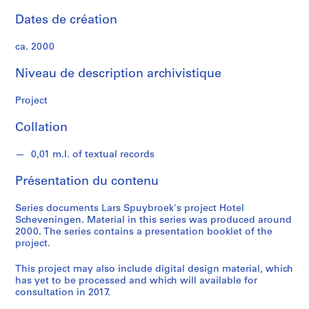
o
e
Dates de création
k
ca. 2000
S
Niveau de description archivistique
é
r
Project
i
e
Collation
(
s
0,01 m.l. of textual records
)
Présentation du contenu
:
A
Series documents Lars Spuybroek's project Hotel
r
Scheveningen. Material in this series was produced around
c
2000. The series contains a presentation booklet of the
h
project.
i
t
This project may also include digital design material, which
has yet to be processed and which will available for
e
consultation in 2017.
c