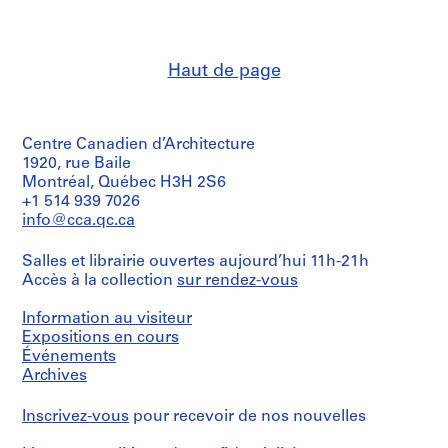
Lars
9
Spuybroek
(creator)
AP173.S1
NOX
Haut de page
(Firm)
P
(architectural
r
firm)
o
Lars
j
Spuybroek
Centre Canadien d’Architecture
(architect)
e
1920, rue Baile
Lars
Montréal, Québec H3H 2S6
t
Spuybroek
+1 514 939 7026
:
(archive
info@cca.qc.ca
P
creator)
a
Salles et librairie ouvertes aujourd’hui 11h-21h
Description:
l
Accès à la collection
sur rendez-vous
Sprial
a
bound
z
volume.
Information au visiteur
z
Includes
Expositions en cours
floor
o
Événements
plans,
P
Archives
elevations,
e
sections
n
Inscrivez-vous
pour recevoir de nos nouvelles
and
renderings.
s