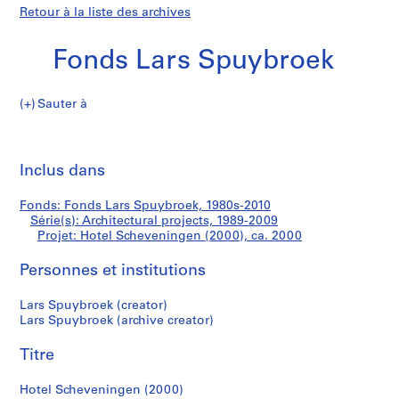
Retour à la liste des archives
Fonds Lars Spuybroek
Sauter à
F
Hotel
o
Imp
n
cet
Inclus dans
Scheveningen
d
pa
s
(2000)
Fonds: Fonds Lars Spuybroek, 1980s-2010
L
Série(s): Architectural projects, 1989-2009
a
Projet: Hotel Scheveningen (2000), ca. 2000
r
s
Personnes et institutions
S
Lars Spuybroek (creator)
p
Lars Spuybroek (archive creator)
u
y
Titre
b
r
Hotel Scheveningen (2000)