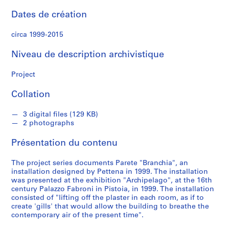
n
d
Dates de création
s
circa 1999-2015
S
Niveau de description archivistique
é
r
Project
i
e
Collation
(
s
3 digital files (129 KB)
)
2 photographs
:
Présentation du contenu
W
o
The project series documents Parete "Branchia", an
r
installation designed by Pettena in 1999. The installation
k
was presented at the exhibition "Archipelago", at the 16th
s
century Palazzo Fabroni in Pistoia, in 1999. The installation
consisted of "lifting off the plaster in each room, as if to
,
create 'gills' that would allow the building to breathe the
1
contemporary air of the present time".
9