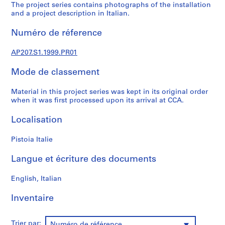
6
The project series contains photographs of the installation
6
and a project description in Italian.
-
Numéro de réference
2
0
AP207.S1.1999.PR01
1
8
Mode de classement
AP207.S1
Material in this project series was kept in its original order
P
when it was first processed upon its arrival at CCA.
r
o
Localisation
j
e
Pistoia Italie
t
Langue et écriture des documents
:
T
English, Italian
u
n
Inventaire
n
e
l
Trier par:
Numéro de référence