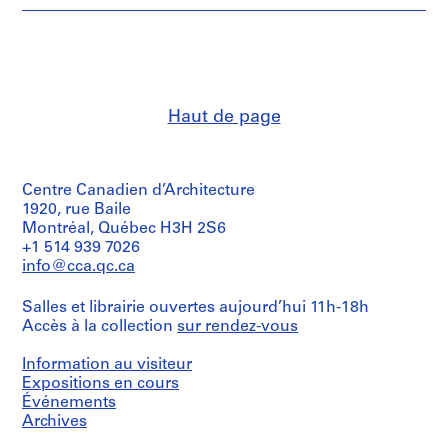
Personnes
9
Type
et
6
d’objet:
institutions:
1
6
Gianni
File
Pettena
)
(archive
,
Collation:
creator)
c
Haut de page
2
i
photographs
Description:
r
Most
Mention
common
c
de
Centre Canadien d’Architecture
file
a
crédit:
formats:
1920, rue Baile
1
Gianni
JPEG
Montréal, Québec H3H 2S6
Pettena
9
File
+1 514 939 7026
fonds
Interchange
6
info@cca.qc.ca
Collection
Format,
6
Centre
Microsoft
-
Canadien
Salles et librairie ouvertes aujourd’hui 11h-18h
Word
2
d'Architecture/
Accès à la collection
sur rendez-vous
for
Canadian
0
Windows
Centre
Information au visiteur
1
for
Quantité
Expositions en cours
8
Architecture,
/
Événements
Montréal;
AP207.S1.1966.PR01
Type
Archives
Don
d’objet:
de
P