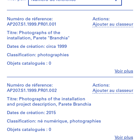
S
o
n
Numéro de réference:
Actions:
o
AP207.S1.1999.PR01.001
Ajouter au classeur
r
Titre: Photographs of the
o
installation, Parete "Branchia"
[
Dates de création: circa 1999
S
Classification: photographies
o
Objets catalogués : 0
u
n
Fe
Voir plus
Personnes
d
et
T
institutions:
Numéro de réference:
Actions:
u
Gianni
AP207.S1.1999.PR01.002
Ajouter au classeur
Pettena
n
Titre: Photographs of the installation
(archive
n
and project description, Parete Branchia
creator)
e
Gianni
Dates de création: 2015
l
Pettena
Classification: né numérique, photographies
(artist)
]
(
Objets catalogués : 0
Quantité
1
Fe
Voir plus
/