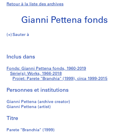
Retour à la liste des archives
Gianni Pettena fonds
Sauter à
G
Parete
i
Imp
a
cet
Inclus dans
"Branchia"
n
pa
n
(1999)
Fonds: Gianni Pettena fonds, 1960-2019
i
Série(s): Works, 1966-2018
P
Projet: Parete "Branchia" (1999), circa 1999-2015
e
t
Personnes et institutions
t
Gianni Pettena (archive creator)
e
Gianni Pettena (artist)
n
a
Titre
f
o
Parete "Branchia" (1999)