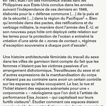
en 1947, était l’un des nombreux traités liant les
Philippines aux États-Unis conclus dans les années
suivant l’indépendance de ces derniers en 1946,
élaborés pour la « défense commune […] de la paix et
2
de la sécurité […] dans la région du Pacifique
». Bien
qu’enrobée dans des pactes, des ratifications et du
verbiage militaire, la manière dont l’armée des É.-U. et
son nouveau pays hôte ont déployé cette relation sur
les terres pour la protection de l’océan a entraîné la
création d’une série de « zones de contact », régimes
3
d’exception souverains à chaque port d’escale
.
Une histoire architecturale féministe du travail du sexe
dans les villes de garnison tient compte du fait que les
femmes n’étaient pas les victimes passives d’un
arrangement dichotomique. Travailleuses du sexe et et
d’autres expressions de la marchandisation du corps
n’étaient pas au contraire sans avoir un certain contrôle
sur les espaces qu’elles occupaient. Le bar, la rue et
l’hôtel étaient des espaces scénarisés pour une «
corponomie » – néologisme que l’on doit à l’artiste de
performance Eisa Jocson – qui capitalisait sur leurs
4
furtifs visiteurs
. Étudier comment ces espaces étaient