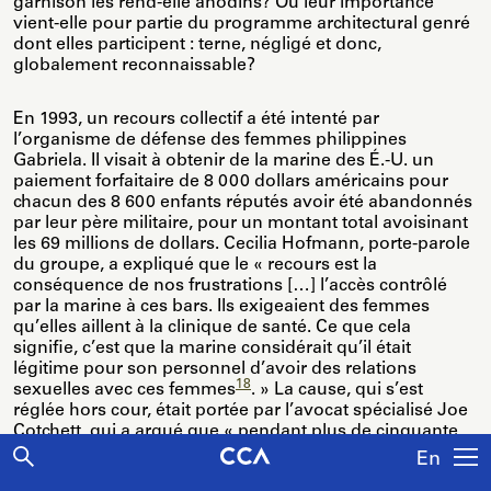
garnison les rend-elle anodins? Ou leur importance
vient-elle pour partie du programme architectural genré
dont elles participent : terne, négligé et donc,
globalement reconnaissable?
En 1993, un recours collectif a été intenté par
l’organisme de défense des femmes philippines
Gabriela. Il visait à obtenir de la marine des É.-U. un
paiement forfaitaire de 8 000 dollars américains pour
chacun des 8 600 enfants réputés avoir été abandonnés
par leur père militaire, pour un montant total avoisinant
les 69 millions de dollars. Cecilia Hofmann, porte-parole
du groupe, a expliqué que le « recours est la
conséquence de nos frustrations […] l’accès contrôlé
par la marine à ces bars. Ils exigeaient des femmes
qu’elles aillent à la clinique de santé. Ce que cela
signifie, c’est que la marine considérait qu’il était
légitime pour son personnel d’avoir des relations
18
sexuelles avec ces femmes
. » La cause, qui s’est
réglée hors cour, était portée par l’avocat spécialisé Joe
Cotchett, qui a argué que « pendant plus de cinquante
ans, la marine a contrôlé l’exploitation [sexuelle] à
En
Olongapo, dans la baie de Subic. Aujourd’hui, il est