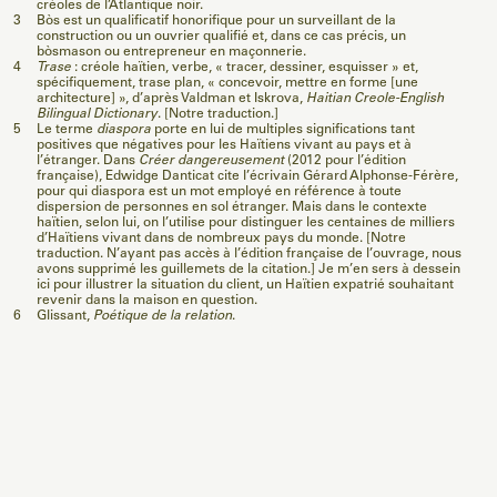
créoles de l’Atlantique noir.
3
Bòs est un qualificatif honorifique pour un surveillant de la
construction ou un ouvrier qualifié et, dans ce cas précis, un
bòsmason ou entrepreneur en maçonnerie.
4
Trase
: créole haïtien, verbe, « tracer, dessiner, esquisser » et,
spécifiquement, trase plan, « concevoir, mettre en forme [une
architecture] », d’après Valdman et Iskrova,
Haitian Creole-English
Bilingual Dictionary
. [Notre traduction.]
5
Le terme
diaspora
porte en lui de multiples significations tant
positives que négatives pour les Haïtiens vivant au pays et à
l’étranger. Dans
Créer dangereusement
(2012 pour l’édition
française), Edwidge Danticat cite l’écrivain Gérard Alphonse-Férère,
pour qui diaspora est un mot employé en référence à toute
dispersion de personnes en sol étranger. Mais dans le contexte
haïtien, selon lui, on l’utilise pour distinguer les centaines de milliers
d’Haïtiens vivant dans de nombreux pays du monde. [Notre
traduction. N’ayant pas accès à l’édition française de l’ouvrage, nous
avons supprimé les guillemets de la citation.] Je m’en sers à dessein
ici pour illustrer la situation du client, un Haïtien expatrié souhaitant
revenir dans la maison en question.
6
Glissant,
Poétique de la relation
.