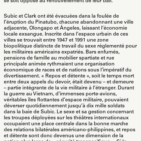
se soit opposé au renouvellement de leur bail.
Subic et Clark ont été évacuées dans la foulée de
l’éruption du Pinatubo, chacune abandonnant une ville
adjacente, Olongapo et Ángeles, laissant l’économie
locale exsangue. Inscrite dans l’espace urbain de ces
villes se trouvait entre 1947 et 1991 une zone
biopolitique distincte de travail du sexe réglementé pour
les militaires américains expatriés. Bars enfumés,
pensions de famille au mobilier spartiate et rue
principale animée rythmaient une organisation
économique de races et de nations sous l’impératif du
divertissement. « Repos et détente », soit le temps mort
entre deux appels du devoir, était devenu – et demeure
– partie intégrante de la vie militaire à l’étranger. Durant
la guerre au Vietnam, d’immenses porte-avions,
véritables îles flottantes d’espace militaire, pouvaient
déverser quotidiennement jusqu’à dix mille soldats
dans la baie de Subic. Le sexe et sa gestion concernant
les troupes déployées sur les théâtres internationaux
occupaient une place centrale dans la bonne marche
des relations bilatérales américano-philippines, et repos
et détente sont donc devenus une dimension de la