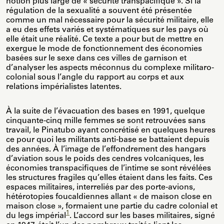
notion plus large de « sécurité transpacifique ». Si la
régulation de la sexualité a souvent été présentée
comme un mal nécessaire pour la sécurité militaire, elle
a eu des effets variés et systématiques sur les pays où
elle était une réalité. Ce texte a pour but de mettre en
exergue le mode de fonctionnement des économies
basées sur le sexe dans ces villes de garnison et
d’analyser les aspects méconnus du complexe militaro-
colonial sous l’angle du rapport au corps et aux
relations impérialistes latentes.
À la suite de l’évacuation des bases en 1991, quelque
cinquante-cinq mille femmes se sont retrouvées sans
travail, le Pinatubo ayant concrétisé en quelques heures
ce pour quoi les militants anti-base se battaient depuis
des années. À l’image de l’effondrement des hangars
d’aviation sous le poids des cendres volcaniques, les
économies transpacifiques de l’intime se sont révélées
les structures fragiles qu’elles étaient dans les faits. Ces
espaces militaires, interreliés par des porte-avions,
hétérotopies foucaldiennes allant « de maison close en
maison close », formaient une partie du cadre colonial et
1
du legs impérial
. L’accord sur les bases militaires, signé