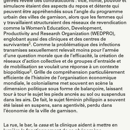
genrés révèle des contradictions : vice, honte, pouvoir et
simulacre étaient des aspects du repos et détente qui
peuvent être appréhendés sous l’angle du programme
urbain des villes de garnison, alors que les femmes qui
y travaillaient structuraient des réseaux de revendication
comme la Women’s Education, Development,
Productivity and Research Organization (WEDPRO),
englobant aussi des cliniques et des centres de
5
survivantes
. Comme la problématique des infections
transmises sexuellement relevait moins pour l’armée
d’une question morale que de l’efficacité, la création de
réseaux d’action collective et de groupes d’entraide et
de mobilisation se voulait une réponse à un contexte
6
biopolitique
. Grille de compréhension particulièrement
efficiente de l’histoire de l’organisation économique
mondiale, le colonialisme met souvent en scène la
dimension politique sous forme de balançoire, laissant
tour à tour le sujet les pieds ancrés au sol ou suspendus
dans les airs. De fait, le sujet féminin philippin a souvent
été laissé en suspens, sans agentivité, perdu dans
l’économie de la ville de garnison.
La rue, le bar, la
casa
et la clinique aident à mettre en