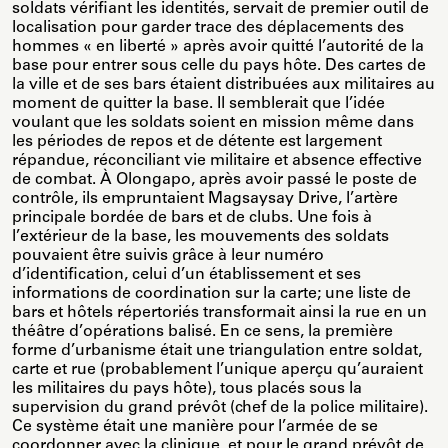
soldats vérifiant les identités, servait de premier outil de
localisation pour garder trace des déplacements des
hommes « en liberté » après avoir quitté l’autorité de la
base pour entrer sous celle du pays hôte. Des cartes de
la ville et de ses bars étaient distribuées aux militaires au
moment de quitter la base. Il semblerait que l’idée
voulant que les soldats soient en mission même dans
les périodes de repos et de détente est largement
répandue, réconciliant vie militaire et absence effective
de combat. À Olongapo, après avoir passé le poste de
contrôle, ils empruntaient Magsaysay Drive, l’artère
principale bordée de bars et de clubs. Une fois à
l’extérieur de la base, les mouvements des soldats
pouvaient être suivis grâce à leur numéro
d’identification, celui d’un établissement et ses
informations de coordination sur la carte; une liste de
bars et hôtels répertoriés transformait ainsi la rue en un
théâtre d’opérations balisé. En ce sens, la première
forme d’urbanisme était une triangulation entre soldat,
carte et rue (probablement l’unique aperçu qu’auraient
les militaires du pays hôte), tous placés sous la
supervision du grand prévôt (chef de la police militaire).
Ce système était une manière pour l’armée de se
coordonner avec la clinique, et pour le grand prévôt de