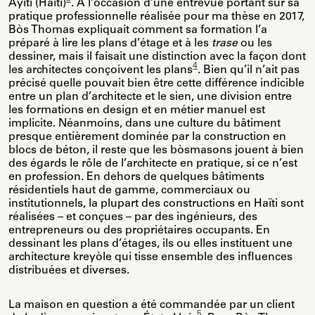
Ayiti (Haïti)
. À l’occasion d’une entrevue portant sur sa
pratique professionnelle réalisée pour ma thèse en 2017,
Bòs Thomas expliquait comment sa formation l’a
préparé à lire les plans d’étage et à les
trase
ou les
dessiner, mais il faisait une distinction avec la façon dont
4
les architectes conçoivent les plans
. Bien qu’il n’ait pas
précisé quelle pouvait bien être cette différence indicible
entre un plan d’architecte et le sien, une division entre
les formations en design et en métier manuel est
implicite. Néanmoins, dans une culture du bâtiment
presque entièrement dominée par la construction en
blocs de béton, il reste que les bòsmasons jouent à bien
des égards le rôle de l’architecte en pratique, si ce n’est
en profession. En dehors de quelques bâtiments
résidentiels haut de gamme, commerciaux ou
institutionnels, la plupart des constructions en Haïti sont
réalisées – et conçues – par des ingénieurs, des
entrepreneurs ou des propriétaires occupants. En
dessinant les plans d’étages, ils ou elles instituent une
architecture kreyòle qui tisse ensemble des influences
distribuées et diverses.
La maison en question a été commandée par un client
5