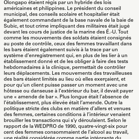
Olongapo étaient régis par un hybride des lois
américaines et philippines. Le président du conseil
municipal, des conseils scolaire et hospitalier était
également commandant de la base navale de la baie de
Subic, et tout crime impliquant des militaires était jugé
devant les cours de justice de la marine des É.-U. Tout
comme les mouvements des soldats étaient consignés
au poste de contrôle, ceux des femmes travaillant dans
les bars étaient également suivis à la trace par un
système d’enregistrement qui, en plus de les lier à un
établissement donné et de les obliger à faire des tests
hebdomadaires à la clinique, permettait de contrôler
leurs déplacements. Les mouvements des travailleuses
des bars étaient limités au lieu où elles exerçaient, et
pour qu’un client puisse passer un moment avec une
hôtesse ou danseuse à l’extérieur du bar, il devait payer
une « amende de bar ». Plus longue était l’absence de
l’établissement, plus élevée était l’amende. Outre la
politique stricte des clubs en matière d’allers et venues
des femmes, certaines conditions à l’intérieur venaient
brouiller les transactions qui s’y déroulaient. Selon le
rapport de la WEDPRO de 1990, quatre-vingt-six pour
cent des femmes consommaient de l’alcool au travail,
une réalité considérée comme partie intégrante du