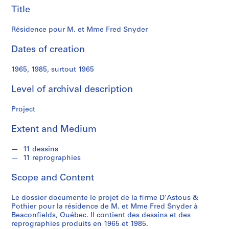
n
Title
d
s
Résidence pour M. et Mme Fred Snyder
S
Dates of creation
e
1965, 1985, surtout 1965
r
i
Level of archival description
e
s
Project
:
P
Extent and Medium
r
o
11 dessins
j
11 reprographies
e
Scope and Content
t
s
Le dossier documente le projet de la firme D'Astous &
d
Pothier pour la résidence de M. et Mme Fred Snyder à
'
Beaconfields, Québec. Il contient des dessins et des
é
reprographies produits en 1965 et 1985.