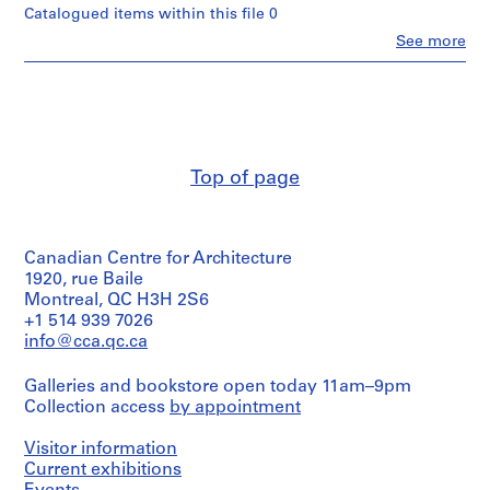
Catalogued items within this file 0
3
Clo
-
See more
People:
1
Roger
9
D'Astous
(archive
6
creator)
7
,
Quantity
Top of page
s
/
u
Object
type:
r
1
t
Canadian Centre for Architecture
File
o
1920, rue Baile
u
Stage
Montreal, QC H3H 2S6
t
and
+1 514 939 7026
Purpose:
1
info@cca.qc.ca
working
9
drawing
Galleries and bookstore open today 11am–9pm
5
Collection access
by appointment
1
Extent
and
-
Visitor information
Medium:
1
22
Current exhibitions
9
dessins