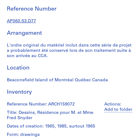
t
u
Reference Number
d
i
AP060.S3.D77
a
Arrangement
n
t
L'ordre original du matériel inclut dans cette série de projet
e
a probablement été conservé lors de son traitement suite à
t
son arrivée au CCA.
f
o
Location
r
m
Beaconsfield Island of Montréal Québec Canada
a
Inventory
t
i
Reference Number: ARCH159072
Actions:
o
Add to folder
n
Title: Dessins, Résidence pour M. et Mme
Fred Snyder
,
1
Dates of creation: 1965, 1985, surtout 1965
8
Form: drawings
9