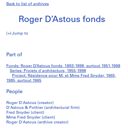
Back to list of archives
Roger D’Astous fonds
Jump to
R
Résidence
o
Pri
g
thi
Part of
pour
e
pa
r
M.
Fonds: Roger D’Astous fonds, 1893-1998, surtout 1951-1998
D
Series: Projets d'architecture, 1955-1998
’
Project: Résidence pour M. et Mme Fred Snyder, 1965,
et
A
1985, surtout 1965
s
Mme
People
t
o
Fred
Roger D'Astous (creator)
u
D'Astous & Pothier (architectural firm)
s
Snyder
Fred Snyder (client)
f
Mme Fred Snyder (client)
o
Roger D'Astous (archive creator)