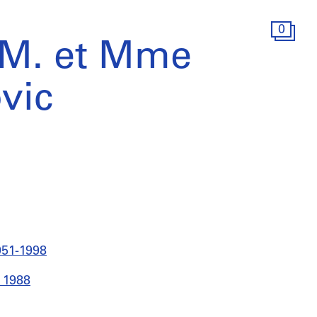
0
 M. et Mme
vic
951-1998
 1988