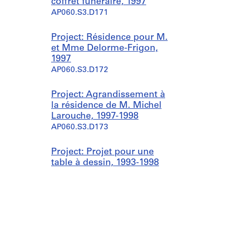
coffret funéraire, 1997
AP060.S3.D171
Project: Résidence pour M.
et Mme Delorme-Frigon,
1997
AP060.S3.D172
Project: Agrandissement à
la résidence de M. Michel
Larouche, 1997-1998
AP060.S3.D173
Project: Projet pour une
table à dessin, 1993-1998
AP060.S3.D174
Project: Église de la
paroisse Saint-Vital,
[196-?]