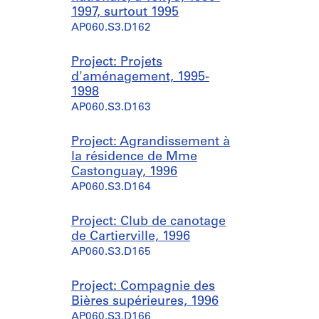
1997, surtout 1995
AP060.S3.D162
Project: Projets
d'aménagement, 1995-
1998
AP060.S3.D163
Project: Agrandissement à
la résidence de Mme
Castonguay, 1996
AP060.S3.D164
Project: Club de canotage
de Cartierville, 1996
AP060.S3.D165
Project: Compagnie des
Bières supérieures, 1996
AP060.S3.D166