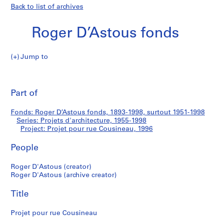
Back to list of archives
Roger D’Astous fonds
Jump to
R
Projet
o
Pri
g
thi
Part of
pour
e
pa
r
rue
Fonds: Roger D’Astous fonds, 1893-1998, surtout 1951-1998
D
Series: Projets d'architecture, 1955-1998
’
Project: Projet pour rue Cousineau, 1996
Cousineau
A
s
People
t
Roger D'Astous (creator)
o
Roger D'Astous (archive creator)
u
s
Title
f
o
Projet pour rue Cousineau