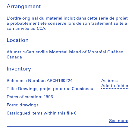
t
Arrangement
u
d
L'ordre original du matériel inclut dans cette série de projet
i
a probablement été conservé lors de son traitement suite à
a
son arrivée au CCA.
n
t
Location
e
t
Ahuntsic-Cartierville Montréal Island of Montréal Québec
Canada
f
o
Inventory
r
m
Reference Number: ARCH160224
Actions:
a
Add to folder
Title: Drawings, projet pour rue Cousineau
t
i
Dates of creation: 1996
o
Form: drawings
n
Catalogued items within this file 0
,
Clo
See more
1
People:
8
Roger
9
D'Astous