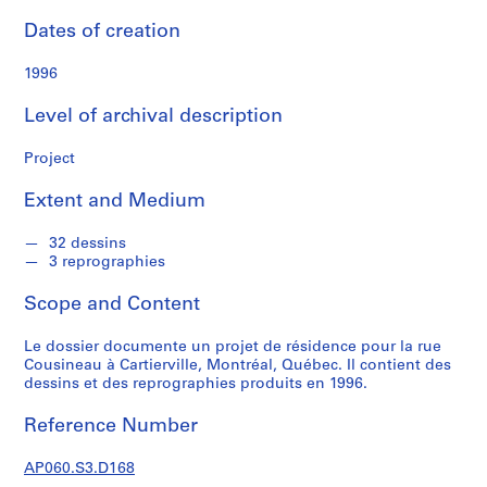
n
d
Dates of creation
s
1996
S
Level of archival description
e
r
Project
i
e
Extent and Medium
s
:
32 dessins
P
3 reprographies
r
Scope and Content
o
j
Le dossier documente un projet de résidence pour la rue
e
Cousineau à Cartierville, Montréal, Québec. Il contient des
t
dessins et des reprographies produits en 1996.
s
d
Reference Number
'
é
AP060.S3.D168