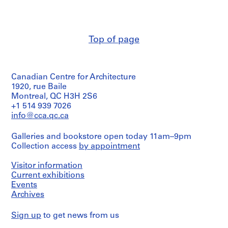
(archive
3
creator)
-
1
Description:
Top of page
9
Comprend
des
6
notes
7
et
,
Canadian Centre for Architecture
des
s
croquis.
1920, rue Baile
u
Montreal, QC H3H 2S6
Quantity
r
+1 514 939 7026
/
info@cca.qc.ca
t
Object
o
type:
Galleries and bookstore open today 11am–9pm
u
1
Collection access
by appointment
File
t
1
Visitor information
Extent
9
and
Current exhibitions
5
Medium:
Events
1
35
Archives
dessins
-
1
Sign up
to get news from us
Dimensions:
9
sheets