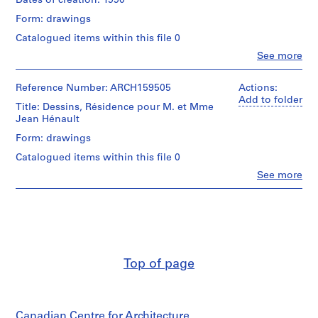
Dates of creation: 1990
3
Form: drawings
-
Catalogued items within this file 0
1
Clo
See more
9
People:
6
Roger
7
D'Astous
Reference Number: ARCH159505
Actions:
(archive
Add to folder
,
Title: Dessins, Résidence pour M. et Mme
creator)
s
Jean Hénault
u
Quantity
Form: drawings
r
/
Catalogued items within this file 0
t
Object
type:
Clo
See more
o
People:
1
u
Roger
File
t
D'Astous
(archive
1
Stage
creator)
and
9
Purpose:
5
Quantity
preliminary
Top of page
1
/
sketches
-
Object
type:
1
Extent
1
and
9
Canadian Centre for Architecture
File