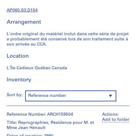
t
u
AP060.S3.D154
d
i
Arrangement
a
n
L'ordre original du matériel inclut dans cette série de projet
a probablement été conservé lors de son traitement suite à
t
son arrivée au CCA.
e
t
Location
f
o
L'Île-Cadieux Québec Canada
r
m
Inventory
a
t
Sort by:
Reference number
i
o
n
Reference Number: ARCH159504
Actions:
,
Add to folder
1
Title: Reprographies, Résidence pour M. et
Mme Jean Hénault
8
9