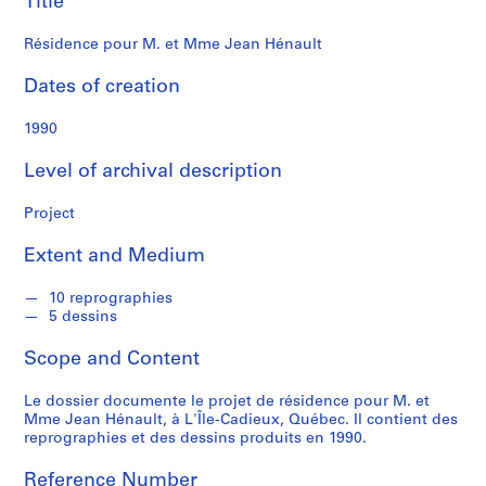
Title
n
d
Résidence pour M. et Mme Jean Hénault
s
Dates of creation
S
e
1990
r
Level of archival description
i
e
Project
s
:
Extent and Medium
P
r
10 reprographies
o
5 dessins
j
e
Scope and Content
t
s
Le dossier documente le projet de résidence pour M. et
Mme Jean Hénault, à L'Île-Cadieux, Québec. Il contient des
d
reprographies et des dessins produits en 1990.
'
é
Reference Number