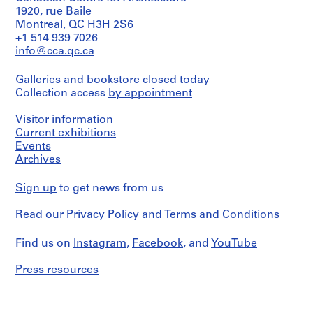
Medium:
5
1920, rue Baile
13
3
Extent
Montreal, QC H3H 2S6
reprographies
and
+1 514 939 7026
AP060.S1
Medium:
info@cca.qc.ca
Dimensions:
2
sheets
S
dessins
(smallest):
e
Galleries and bookstore closed today
67
Collection access
r
by appointment
Dimensions:
×
i
sheet
107
Visitor information
(max):
e
cm
68,03
Current exhibitions
(26
s
×
Events
3/8
:
106,05
×
Archives
D
cm
42
(26
o
1/8
Sign up
to get news from us
13/16
in.)
s
×
sheets
s
Read our
Privacy Policy
and
Terms and Conditions
41
(largest):
i
3/4
78
in.)
e
×
Find us on
Instagram
,
Facebook
, and
YouTube
sheet
107
r
(min):
cm
s
Press resources
67
(30
p
×
11/16
106,05
e
×
cm