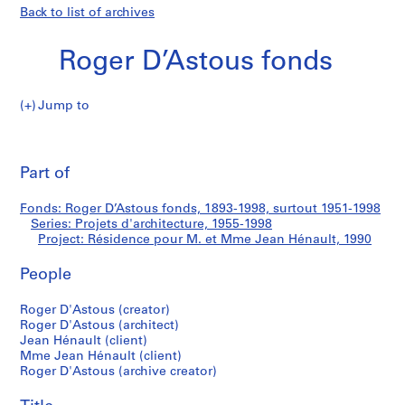
Back to list of archives
Roger D’Astous fonds
Jump to
R
Résidence
o
Pri
g
thi
Part of
pour
e
pa
r
M.
Fonds: Roger D’Astous fonds, 1893-1998, surtout 1951-1998
D
Series: Projets d'architecture, 1955-1998
’
Project: Résidence pour M. et Mme Jean Hénault, 1990
et
A
s
People
Mme
t
Roger D'Astous (creator)
o
Jean
Roger D'Astous (architect)
u
Jean Hénault (client)
s
Hénault
Mme Jean Hénault (client)
f
Roger D'Astous (archive creator)
o