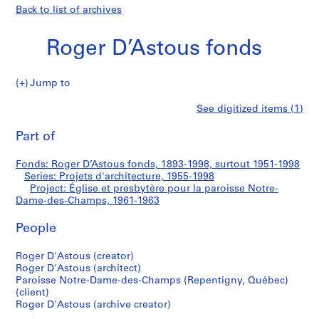
Back to list of archives
Roger D’Astous fonds
Jump to
R
Église
See digitized items (1)
o
Print
g
this
Part of
et
e
page
r
presbytère
Fonds: Roger D’Astous fonds, 1893-1998, surtout 1951-1998
D
Series: Projets d'architecture, 1955-1998
’
Project: Église et presbytère pour la paroisse Notre-
pour
A
Dame-des-Champs, 1961-1963
s
la
People
t
o
paroisse
Roger D'Astous (creator)
u
Roger D'Astous (architect)
s
Notre-
Paroisse Notre-Dame-des-Champs (Repentigny, Québec)
f
(client)
Dame-
o
Roger D'Astous (archive creator)