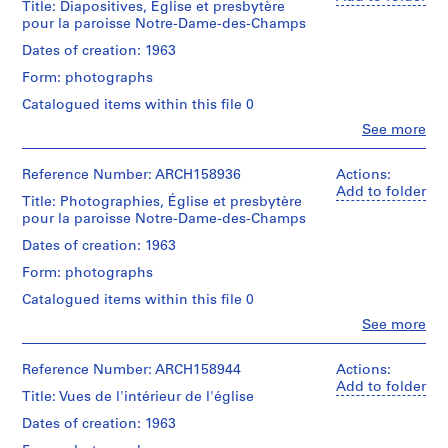
Title: Diapositives, Église et presbytère
3
pour la paroisse Notre-Dame-des-Champs
-
Dates of creation: 1963
1
Form: photographs
9
6
Catalogued items within this file 0
7
Clo
See more
People:
,
Roger
s
D'Astous
Reference Number: ARCH158936
Actions:
u
(archive
Add to folder
Title: Photographies, Église et presbytère
r
creator)
pour la paroisse Notre-Dame-des-Champs
t
Quantity
Dates of creation: 1963
o
/
u
Form: photographs
Object
t
type:
Catalogued items within this file 0
1
1
Clo
See more
File
9
People:
Roger
5
Extent
D'Astous
Reference Number: ARCH158944
Actions:
1
and
(archive
Add to folder
-
Title: Vues de l'intérieur de l'église
Medium:
creator)
1
67
Dates of creation: 1963
diapositives
9
Quantity