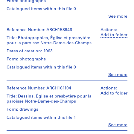
Form: photographs
/
5
Dimensions:
Object
Catalogued items within this file 0
3
slides:
type:
Clo
5.08
AP060.S1
See more
1
People:
x
File
Victor
5.08
S
Trower
Reference Number: ARCH158946
Actions:
cm
e
Extent
(photographer)
Add to folder
Title: Photographies, Église et presbytère
and
Roger
r
Location:
pour la paroisse Notre-Dame-des-Champs
Medium:
D'Astous
i
Repentigny
6
(archive
Dates of creation: 1963
e
Québec
photographies
creator)
Canada
s
Form: photographs
Dimensions:
:
Quantity
Catalogued items within this file 0
Credit
sheets
/
D
line:
Clo
(smallest):
See more
Object
o
People:
Fonds
20,5
type:
Jean
Roger
s
×
1
P.
Reference Number: ARCH161104
Actions:
D'Astous
38,5
s
File
Payette
Add to folder
Collection
cm
Title: Dessins, Église et presbytère pour la
i
(photographer)
Centre
(8
paroisse Notre-Dame-des-Champs
Extent
e
Roger
Canadien
1/16
and
D'Astous
r
d'Architecture/
Form: drawings
×
Medium:
(archive
Canadian
s
15
2
Catalogued items within this file 1
creator)
Centre
3/16
p
photographies
for
Clo
See more
in.)
e
People:
Architecture,
Quantity
sheets
Roger
Dimensions: