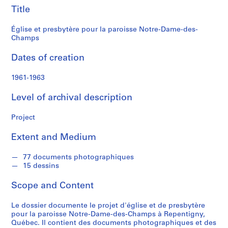
n
des-
Title
d
s
Champs
Église et presbytère pour la paroisse Notre-Dame-des-
Champs
S
Dates of creation
e
r
1961-1963
i
e
Level of archival description
s
:
Project
P
r
Extent and Medium
o
j
77 documents photographiques
e
15 dessins
t
Scope and Content
s
d
Le dossier documente le projet d'église et de presbytère
'
pour la paroisse Notre-Dame-des-Champs à Repentigny,
é
Québec. Il contient des documents photographiques et des