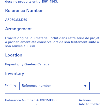
t
dessins produits entre 1961-1963.
u
Reference Number
d
i
AP060.S3.D50
a
n
Arrangement
t
e
L'ordre original du matériel inclut dans cette série de projet
t
a probablement été conservé lors de son traitement suite à
f
son arrivée au CCA.
o
Location
r
m
Repentigny Québec Canada
a
t
Inventory
i
o
n
Sort by:
Reference number
,
1
8
Reference Number: ARCH158935
Actions:
9
Add to folder