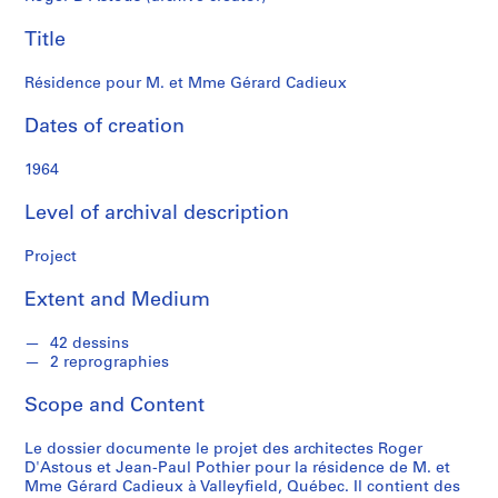
n
d
Title
s
Résidence pour M. et Mme Gérard Cadieux
S
Dates of creation
e
r
1964
i
e
Level of archival description
s
:
Project
P
r
Extent and Medium
o
j
42 dessins
e
2 reprographies
t
Scope and Content
s
d
Le dossier documente le projet des architectes Roger
'
D'Astous et Jean-Paul Pothier pour la résidence de M. et
é
Mme Gérard Cadieux à Valleyfield, Québec. Il contient des