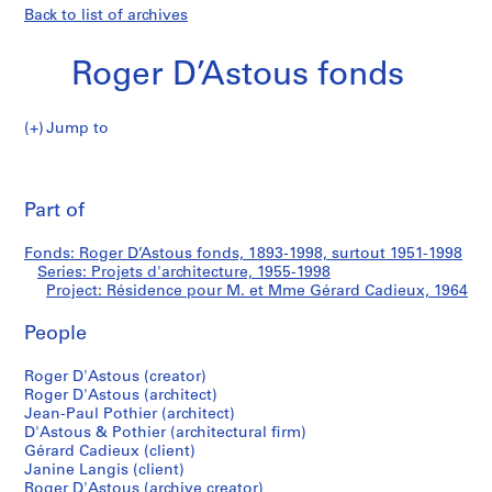
Back to list of archives
Roger D’Astous fonds
Jump to
R
Résidence
o
Pri
g
thi
Part of
pour
e
pa
r
M.
Fonds: Roger D’Astous fonds, 1893-1998, surtout 1951-1998
D
Series: Projets d'architecture, 1955-1998
’
Project: Résidence pour M. et Mme Gérard Cadieux, 1964
et
A
s
People
Mme
t
Roger D'Astous (creator)
o
Gérard
Roger D'Astous (architect)
u
Jean-Paul Pothier (architect)
s
Cadieux
D'Astous & Pothier (architectural firm)
f
Gérard Cadieux (client)
o
Janine Langis (client)
Roger D'Astous (archive creator)