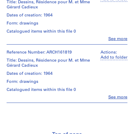
Title: Dessins, Résidence pour M. et Mme
3
Gérard Cadieux
-
Dates of creation: 1964
1
Form: drawings
9
6
Catalogued items within this file 0
7
Clo
See more
People:
,
Roger
s
D'Astous
Reference Number: ARCH161819
Actions:
u
(archive
Add to folder
Title: Dessins, Résidence pour M. et Mme
r
creator)
Gérard Cadieux
t
Quantity
Dates of creation: 1964
o
/
u
Form: drawings
Object
t
type:
Catalogued items within this file 0
1
1
Clo
See more
File
9
People:
Roger
5
Stage
D'Astous
1
and
(archive
-
Purpose:
creator)
preliminary
1
sketch
9
Quantity