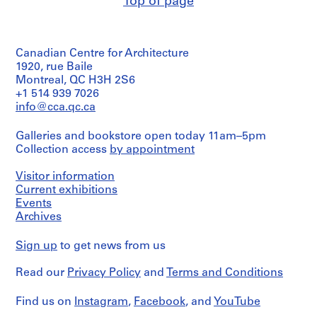
Top of page
/
5
Extent
Object
3
and
type:
AP060.S1
Medium:
1
30
Canadian Centre for Architecture
File
dessins
S
1920, rue Baile
e
Stage
Montreal, QC H3H 2S6
Dimensions:
and
+1 514 939 7026
r
sheets
Purpose:
info@cca.qc.ca
i
(smallest):
working
e
31
drawing
Galleries and bookstore open today 11am–5pm
×
s
95
Collection access
by appointment
Extent
:
cm
and
D
(12
Visitor information
Medium:
o
3/16
14
Current exhibitions
×
s
dessins
Events
37
s
Archives
3/8
Dimensions:
i
in.)
sheets
e
sheets
Sign up
to get news from us
(smallest):
(largest):
r
52
46
Read our
s
Privacy Policy
and
Terms and Conditions
×
×
90
p
95
cm
Find us on
Instagram
,
Facebook
, and
YouTube
e
cm
(20