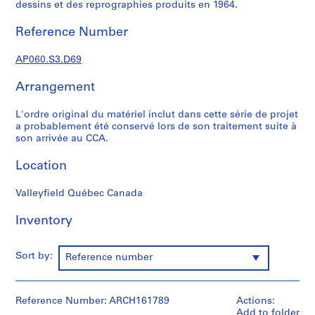
t
dessins et des reprographies produits en 1964.
u
Reference Number
d
i
AP060.S3.D69
a
n
Arrangement
t
e
L'ordre original du matériel inclut dans cette série de projet
t
a probablement été conservé lors de son traitement suite à
f
son arrivée au CCA.
o
Location
r
m
Valleyfield Québec Canada
a
t
Inventory
i
o
n
Sort by:
Reference number
,
1
8
Reference Number: ARCH161789
Actions:
9
Add to folder