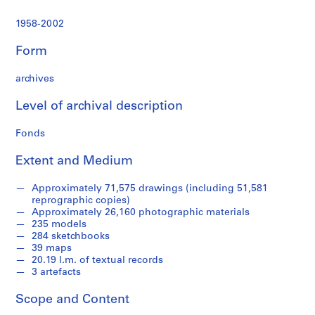
t
u
1958-2002
r
a
Form
l
p
archives
r
o
Level of archival description
j
Fonds
e
c
Extent and Medium
t
s
Approximately 71,575 drawings (including 51,581
,
reprographic copies)
1
Approximately 26,160 photographic materials
9
235 models
284 sketchbooks
4
39 maps
8
20.19 l.m. of textual records
-
3 artefacts
2
0
Scope and Content
1