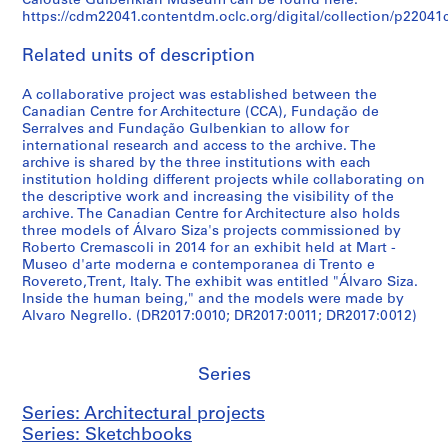
Calouste Gulbenkian Museum can be found here:
x
n
8
c
0
I
1
L
3
t
n
a
a
2
,
,
AP178.S1.1988.PR07.SS2
https://cdm22041.contentdm.oclc.org/digital/collection/p22041co
]
,
1
e
1
t
9
i
u
s
d
r
P
P
AP178.S1.1988.PR07.SS5
AP178.S1.1988.PR07.SS11
,
G
-
n
2
a
9
s
g
t
o
m
a
e
Related units of description
B
e
1
t
l
8
b
a
r
b
o
n
d
AP178.S1.1985.PR02.SS1
e
r
9
r
y
)
o
l
u
u
]
t
r
A collaborative project was established between the
r
m
9
e
,
,
n
(
c
i
,
i
a
Canadian Centre for Architecture (CCA), Fundação de
l
a
0
]
(
1
,
1
t
l
L
c
s
Serralves and Fundação Gulbenkian to allow for
international research and access to the archive. The
i
n
)
,
1
9
P
9
i
d
i
o
S
archive is shared by the three institutions with each
n
y
,
B
9
7
o
8
o
i
s
s
a
institution holding different projects while collaborating on
,
(
c
e
8
0
r
8
n
n
b
a
l
the descriptive work and increasing the visibility of the
G
1
i
r
5
-
t
-
o
g
o
,
g
archive. The Canadian Centre for Architecture also holds
three models of Álvaro Siza's projects commissioned by
e
9
r
l
)
2
u
1
f
,
n
S
a
Roberto Cremascoli in 2014 for an exhibit held at Mart -
r
8
c
i
,
0
g
9
t
B
,
p
d
Museo d'arte moderna e contemporanea di Trento e
m
0
a
n
1
0
a
9
h
l
P
a
a
Rovereto,Trent, Italy. The exhibit was entitled "Álvaro Siza.
a
-
1
,
9
3
l
8
e
o
o
i
s
Inside the human being," and the models were made by
n
1
9
G
8
,
)
C
c
r
n
,
Alvaro Negrello. (DR2017:0010; DR2017:0011; DR2017:0012)
AP178.S1.1988.PR07.SS1
y
9
8
e
4
1
,
h
k
t
(
P
(
8
1
r
-
9
1
i
C
u
2
o
Series
1
4
-
m
2
8
9
a
,
g
0
r
9
)
1
a
0
8
8
d
R
a
0
t
Series: Architectural projects
8
,
9
n
0
-
8
o
e
l
5
u
Series: Sketchbooks
1
c
9
y
5
1
-
]
c
(
)
g