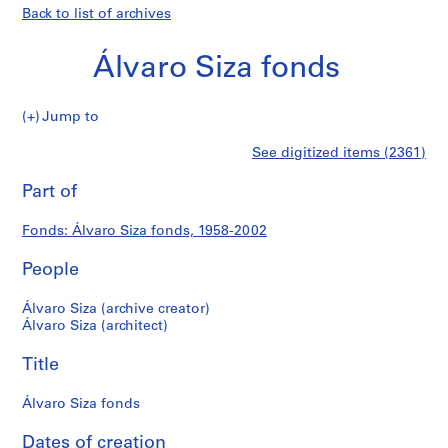
Back to list of archives
Álvaro Siza fonds
Álvaro
Jump to
Siza
S
Álvaro
See digitized items (2361)
fonds
e
Print
r
this
Part of
Siza
i
page
e
fonds
Fonds: Álvaro Siza fonds, 1958-2002
s
:
People
A
r
Álvaro Siza (archive creator)
c
Álvaro Siza (architect)
h
Title
i
t
Álvaro Siza fonds
e
c
Dates of creation