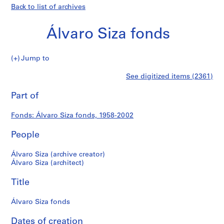
Back to list of archives
Álvaro Siza fonds
Álvaro
Jump to
Siza
S
Álvaro
See digitized items (2361)
fonds
e
Print
r
this
Part of
Siza
i
page
e
fonds
Fonds: Álvaro Siza fonds, 1958-2002
s
:
People
A
r
Álvaro Siza (archive creator)
c
Álvaro Siza (architect)
h
Title
i
t
Álvaro Siza fonds
e
c
Dates of creation