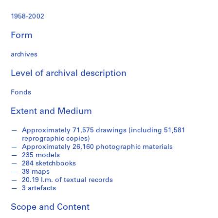
t
u
1958-2002
r
a
Form
l
p
archives
r
o
Level of archival description
j
Fonds
e
c
Extent and Medium
t
s
Approximately 71,575 drawings (including 51,581
,
reprographic copies)
1
Approximately 26,160 photographic materials
9
235 models
284 sketchbooks
4
39 maps
8
20.19 l.m. of textual records
-
3 artefacts
2
0
Scope and Content
1