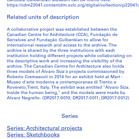
Calouste Gulbenkian Museum can be found here:
x
n
8
c
0
I
1
L
3
t
n
a
a
2
,
,
AP178.S1.1988.PR07.SS2
https://cdm22041.contentdm.oclc.org/digital/collection/p22041co
]
,
1
e
1
t
9
i
u
s
d
r
P
P
AP178.S1.1988.PR07.SS5
AP178.S1.1988.PR07.SS11
,
G
-
n
2
a
9
s
g
t
o
m
a
e
Related units of description
B
e
1
t
l
8
b
a
r
b
o
n
d
AP178.S1.1985.PR02.SS1
e
r
9
r
y
)
o
l
u
u
]
t
r
A collaborative project was established between the
r
m
9
e
,
,
n
(
c
i
,
i
a
Canadian Centre for Architecture (CCA), Fundação de
l
a
0
]
(
1
,
1
t
l
L
c
s
Serralves and Fundação Gulbenkian to allow for
international research and access to the archive. The
i
n
)
,
1
9
P
9
i
d
i
o
S
archive is shared by the three institutions with each
n
y
,
B
9
7
o
8
o
i
s
s
a
institution holding different projects while collaborating on
,
(
c
e
8
0
r
8
n
n
b
a
l
the descriptive work and increasing the visibility of the
G
1
i
r
5
-
t
-
o
g
o
,
g
archive. The Canadian Centre for Architecture also holds
three models of Álvaro Siza's projects commissioned by
e
9
r
l
)
2
u
1
f
,
n
S
a
Roberto Cremascoli in 2014 for an exhibit held at Mart -
r
8
c
i
,
0
g
9
t
B
,
p
d
Museo d'arte moderna e contemporanea di Trento e
m
0
a
n
1
0
a
9
h
l
P
a
a
Rovereto,Trent, Italy. The exhibit was entitled "Álvaro Siza.
a
-
1
,
9
3
l
8
e
o
o
i
s
Inside the human being," and the models were made by
n
1
9
G
8
,
)
C
c
r
n
,
Alvaro Negrello. (DR2017:0010; DR2017:0011; DR2017:0012)
AP178.S1.1988.PR07.SS1
y
9
8
e
4
1
,
h
k
t
(
P
(
8
1
r
-
9
1
i
C
u
2
o
Series
1
4
-
m
2
8
9
a
,
g
0
r
9
)
1
a
0
8
8
d
R
a
0
t
Series: Architectural projects
8
,
9
n
0
-
8
o
e
l
5
u
Series: Sketchbooks
1
c
9
y
5
1
-
]
c
(
)
g