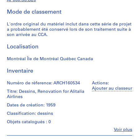
AP060.S3.D20
'
é
Mode de classement
t
u
L'ordre original du matériel inclut dans cette série de projet
d
a probablement été conservé lors de son traitement suite à
i
son arrivée au CCA.
a
Localisation
n
t
Montréal Île de Montréal Québec Canada
e
t
Inventaire
f
o
Numéro de réference: ARCH160534
Actions:
r
Ajouter au classeur
Titre: Dessins, Renovation for Alitalia
m
Airlines
a
Dates de création: 1959
t
i
Classification: dessins
o
Objets catalogués : 0
n
Fe
Voir plus
,
Personnes
1
et