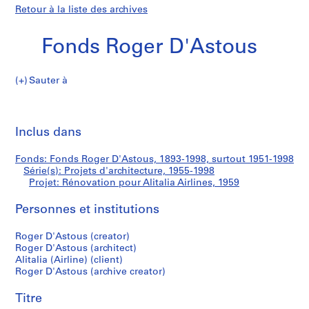
Retour à la liste des archives
Fonds Roger D'Astous
Sauter à
F
Rénovation
o
Imp
n
cet
Inclus dans
pour
d
pa
s
Alitalia
Fonds: Fonds Roger D'Astous, 1893-1998, surtout 1951-1998
R
Série(s): Projets d'architecture, 1955-1998
o
Projet: Rénovation pour Alitalia Airlines, 1959
Airlines
g
e
Personnes et institutions
r
Roger D'Astous (creator)
D
Roger D'Astous (architect)
'
Alitalia (Airline) (client)
A
Roger D'Astous (archive creator)
s
t
Titre