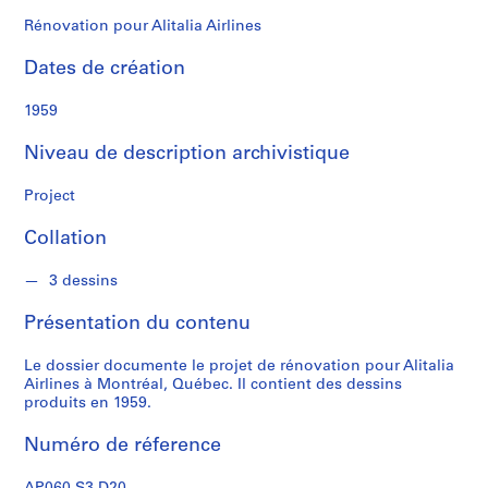
o
u
Rénovation pour Alitalia Airlines
s
Dates de création
S
1959
é
r
Niveau de description archivistique
i
e
Project
(
Collation
s
)
3 dessins
:
P
Présentation du contenu
r
o
Le dossier documente le projet de rénovation pour Alitalia
j
Airlines à Montréal, Québec. Il contient des dessins
e
produits en 1959.
t
Numéro de réference
s
d