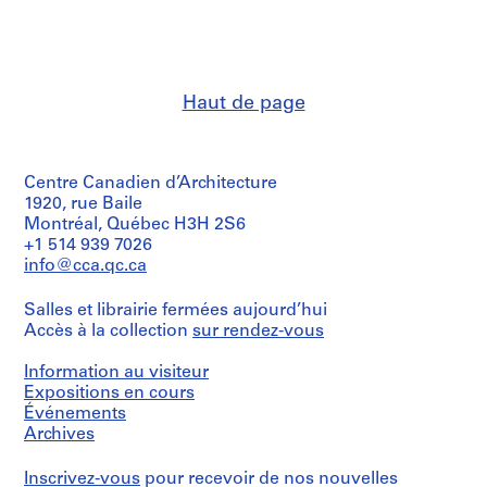
institutions:
8
Roger
9
D'Astous
3
(archive
-
creator)
Haut de page
1
Quantité
9
/
6
Type
7
Centre Canadien d’Architecture
d’objet:
,
1
1920, rue Baile
File
Montréal, Québec H3H 2S6
s
+1 514 939 7026
u
Étape
info@cca.qc.ca
r
et
t
objectif:
Salles et librairie fermées aujourd’hui
dessin
o
Accès à la collection
sur rendez-vous
de
u
présentation
t
esquisse
Information au visiteur
1
préliminaire
Expositions en cours
9
Événements
Collation:
5
Archives
3
1
dessins
-
Inscrivez-vous
pour recevoir de nos nouvelles