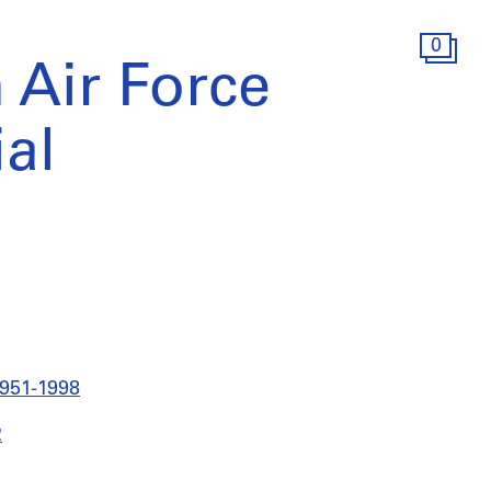
0
 Air Force
al
1951-1998
2