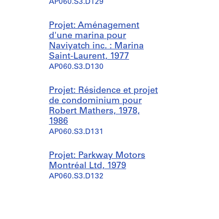
AP060.S3.D129
Projet: Aménagement
d'une marina pour
Naviyatch inc. : Marina
Saint-Laurent, 1977
AP060.S3.D130
Projet: Résidence et projet
de condominium pour
Robert Mathers, 1978,
1986
AP060.S3.D131
Projet: Parkway Motors
Montréal Ltd, 1979
AP060.S3.D132
Projet: Résidence pour M.
et Mme N. Ditempora,