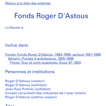
Retour à la liste des archives
Fonds Roger D'Astous
Sauter à
F
Tour
o
Imp
n
cet
Inclus dans
et
d
pa
s
pont
Fonds: Fonds Roger D'Astous, 1893-1998, surtout 1951-1998
R
Série(s): Projets d'architecture, 1955-1998
o
Projet: Tour et pont suspendu, Expo 67, 1963
suspendu,
g
e
Personnes et institutions
Expo
r
Roger D'Astous (creator)
D
67
Roger D'Astous (architect)
'
Jean-Paul Pothier (architect)
A
Conseil consultatif des industries de l'acier (client)
s
Roger D'Astous (archive creator)
t