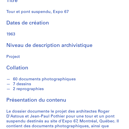
Titre
o
u
Tour et pont suspendu, Expo 67
s
Dates de création
S
é
1963
r
Niveau de description archivistique
i
e
Project
(
s
Collation
)
:
60 documents photographiques
P
7 dessins
r
2 reprographies
o
Présentation du contenu
j
e
Le dossier documente le projet des architectes Roger
t
D'Astous et Jean-Paul Pothier pour une tour et un pont
s
suspendu destinés au site d'Expo 67, Montréal, Québec. Il
d
contient des documents photographiques, ainsi que