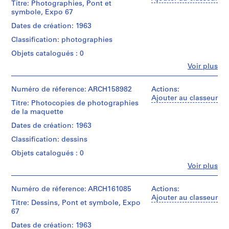
Titre: Photographies, Pont et
8
symbole, Expo 67
9
Dates de création: 1963
3
Classification: photographies
-
1
Objets catalogués : 0
9
Fe
Voir plus
Personnes
6
et
7
institutions:
Numéro de réference: ARCH158982
Actions:
,
Roger
Ajouter au classeur
Titre: Photocopies de photographies
s
D'Astous
de la maquette
(archive
u
creator)
Dates de création: 1963
r
t
Classification: dessins
Quantité
o
/
Objets catalogués : 0
u
Type
Fe
Voir plus
d’objet:
t
Personnes
1
et
1
File
institutions:
Numéro de réference: ARCH161085
Actions:
9
Roger
Ajouter au classeur
5
Titre: Dessins, Pont et symbole, Expo
Collation:
D'Astous
67
1
35
(archive
diapositives
creator)
-
Dates de création: 1963