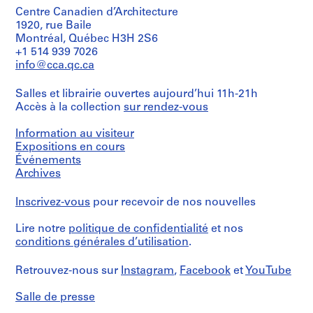
Canadian
r
Type
crédit:
5
Centre
Centre Canadien d’Architecture
d’objet:
s
Fonds
dessins
for
1
1920, rue Baile
Roger
p
Architecture,
File
Montréal, Québec H3H 2S6
D'Astous
e
Montréal;
Dimensions:
+1 514 939 7026
Collection
sheets:
r
Don
Étape
Centre
info@cca.qc.ca
93
de
s
et
Canadien
x
Micheline
objectif:
o
d'Architecture/
Salles et librairie ouvertes aujourd’hui 11h-21h
117
D'Astous/
esquisse
Canadian
n
cm
Gift
Accès à la collection
sur rendez-vous
préliminaire
Centre
n
of
for
Micheline
Mention
e
Information au visiteur
Collation:
Architecture,
D'Astous
de
5
Expositions en cours
l
Montréal;
crédit:
reprographies
Don
Événements
s
Fonds
Numéro
de
Archives
,
Roger
de
Micheline
Dimensions:
D'Astous
1
chemise:
sheets:
D'Astous/
Inscrivez-vous
pour recevoir de nos nouvelles
Collection
60-
9
39
Gift
Centre
C065-
×
of
4
Canadien
03
Lire notre
politique de confidentialité
et nos
44
Micheline
8
d'Architecture/
conditions générales d’utilisation
.
cm
D'Astous
-
Canadian
(15
Centre
1
3/8
Numéro
Retrouvez-nous sur
Instagram
,
Facebook
et
YouTube
for
×
9
de
Architecture,
17
chemise:
9
Salle de presse
Montréal;
5/16
60-
7
Don