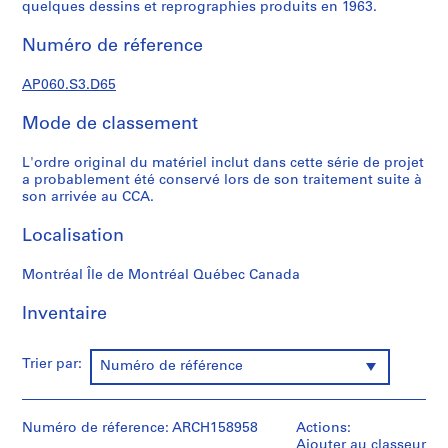
'
quelques dessins et reprographies produits en 1963.
é
Numéro de réference
t
u
AP060.S3.D65
d
i
Mode de classement
a
n
L'ordre original du matériel inclut dans cette série de projet
t
a probablement été conservé lors de son traitement suite à
e
son arrivée au CCA.
t
Localisation
f
o
Montréal Île de Montréal Québec Canada
r
m
Inventaire
a
t
i
Trier par:
Numéro de référence
o
n
,
Numéro de réference: ARCH158958
Actions:
1
Ajouter au classeur