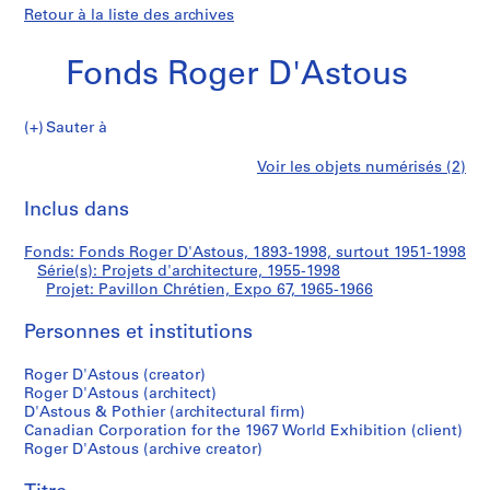
Retour à la liste des archives
Fonds Roger D'Astous
Sauter à
F
Pavillon
Voir les objets numérisés (2)
o
Imprimer
n
cette
Inclus dans
Chrétien,
d
page
s
Expo
Fonds: Fonds Roger D'Astous, 1893-1998, surtout 1951-1998
R
Série(s): Projets d'architecture, 1955-1998
o
Projet: Pavillon Chrétien, Expo 67, 1965-1966
67
g
e
Personnes et institutions
r
Roger D'Astous (creator)
D
Roger D'Astous (architect)
'
D'Astous & Pothier (architectural firm)
A
Canadian Corporation for the 1967 World Exhibition (client)
s
Roger D'Astous (archive creator)
t