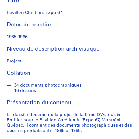
Titre
o
u
Pavillon Chrétien, Expo 67
s
Dates de création
S
é
1965-1966
r
Niveau de description archivistique
i
e
Project
(
s
Collation
)
:
34 documents photographiques
P
16 dessins
r
o
Présentation du contenu
j
e
Le dossier documente le projet de la firme D'Astous &
Pothier pour le Pavillon Chrétien à l'Expo 67, Montréal,
t
Québec. Il contient des documents photographiques et des
s
dessins produits entre 1965 et 1966.
d