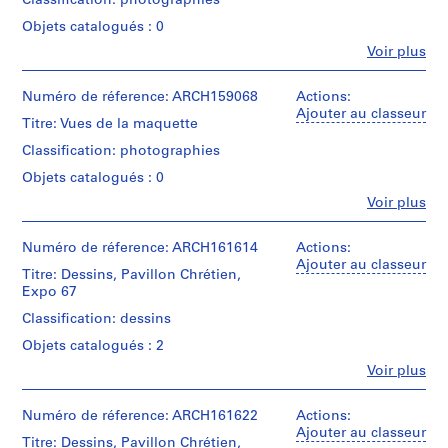
Classification: photographies
8
Objets catalogués : 0
9
Fe
Voir plus
3
Personnes
et
-
institutions:
Numéro de réference: ARCH159068
Actions:
1
Roger
Ajouter au classeur
9
Titre: Vues de la maquette
D'Astous
6
(archive
Classification: photographies
creator)
7
Objets catalogués : 0
,
Quantité
Fe
Voir plus
s
Personnes
/
u
et
Type
institutions:
Numéro de réference: ARCH161614
r
Actions:
d’objet:
Roger
Ajouter au classeur
1
t
Titre: Dessins, Pavillon Chrétien,
D'Astous
File
o
Expo 67
(archive
u
creator)
Classification: dessins
Collation:
t
26
Objets catalogués : 2
Quantité
1
diapositives
/
Fe
Voir plus
6
9
Personnes
Type
photographies
5
et
d’objet:
institutions:
Numéro de réference: ARCH161622
1
Actions:
1
Dimensions:
Roger
Ajouter au classeur
File
-
slides:
Titre: Dessins, Pavillon Chrétien,