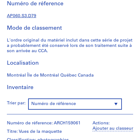
'
Numéro de réference
é
t
AP060.S3.D79
u
d
Mode de classement
i
L'ordre original du matériel inclut dans cette série de projet
a
a probablement été conservé lors de son traitement suite à
n
son arrivée au CCA.
t
e
Localisation
t
f
Montréal Île de Montréal Québec Canada
o
r
Inventaire
m
a
Trier par:
Numéro de référence
t
i
o
Numéro de réference: ARCH159061
Actions:
n
Ajouter au classeur
Titre: Vues de la maquette
,
1