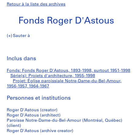
Retour à la liste des archives
Fonds Roger D'Astous
Sauter à
F
Église
o
Imp
n
cet
Inclus dans
paroissiale
d
pa
s
Notre-
Fonds: Fonds Roger D'Astous, 1893-1998, surtout 1951-1998
R
Série(s): Projets d'architecture, 1955-1998
o
Projet: Église paroissiale Notre-Dame-du-Bel-Amour,
Dame-
g
1956-1957, 1964-1967
e
du-
Personnes et institutions
r
D
Bel-
Roger D'Astous (creator)
'
Roger D'Astous (architect)
A
Amour
Paroisse Notre-Dame-du-Bel-Amour (Montréal, Québec)
s
(client)
t
Roger D'Astous (archive creator)