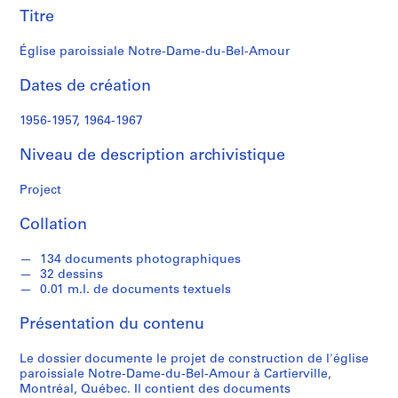
o
Titre
u
s
Église paroissiale Notre-Dame-du-Bel-Amour
S
Dates de création
é
1956-1957, 1964-1967
r
i
Niveau de description archivistique
e
(
Project
s
)
Collation
:
P
134 documents photographiques
r
32 dessins
o
0.01 m.l. de documents textuels
j
Présentation du contenu
e
t
Le dossier documente le projet de construction de l'église
s
paroissiale Notre-Dame-du-Bel-Amour à Cartierville,
d
Montréal, Québec. Il contient des documents