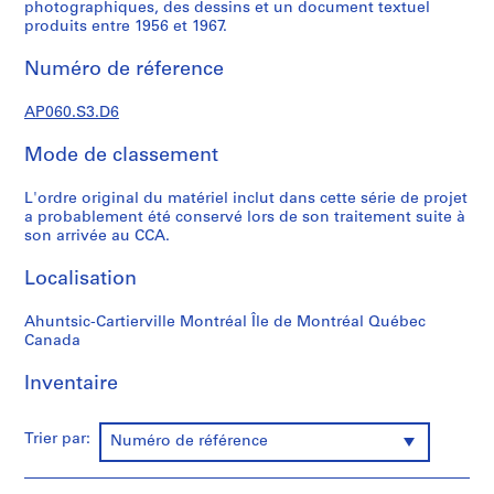
'
photographiques, des dessins et un document textuel
produits entre 1956 et 1967.
é
t
Numéro de réference
u
d
AP060.S3.D6
i
a
Mode de classement
n
t
L'ordre original du matériel inclut dans cette série de projet
e
a probablement été conservé lors de son traitement suite à
t
son arrivée au CCA.
f
Localisation
o
r
Ahuntsic-Cartierville Montréal Île de Montréal Québec
m
Canada
a
t
Inventaire
i
o
Trier par:
Numéro de référence
n
,
1