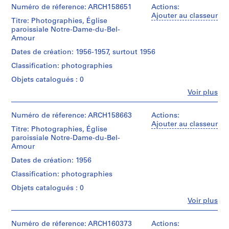
Numéro de réference: ARCH158651
Actions:
8
Ajouter au classeur
9
Titre: Photographies, Église
paroissiale Notre-Dame-du-Bel-
3
Amour
-
1
Dates de création: 1956-1957, surtout 1956
9
Classification: photographies
6
Objets catalogués : 0
7
Fe
Voir plus
,
Personnes
s
et
institutions:
Numéro de réference: ARCH158663
Actions:
u
Roger
Ajouter au classeur
r
Titre: Photographies, Église
D'Astous
t
paroissiale Notre-Dame-du-Bel-
(archive
Amour
o
creator)
u
Dates de création: 1956
Description:
t
Classification: photographies
Contient
1
également
Objets catalogués : 0
9
une
Fe
Voir plus
5
coupure
Personnes
de
1
et
presse.
-
institutions:
Numéro de réference: ARCH160373
Actions: