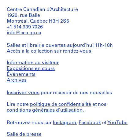
r
de
de
7/8
Type
Montréal
présentation
s
in.)
Centre Canadien d’Architecture
d’objet:
Québec
étude
p
1
1920, rue Baile
Canada
esquisse
Localisation:
e
File
Montréal, Québec H3H 2S6
préliminaire
Ahuntsic-
r
+1 514 939 7026
Mention
Cartierville
Étape
s
de
Collation:
info@cca.qc.ca
Montréal
et
15
crédit:
o
Île
objectif:
Fonds
dessins
de
n
Salles et librairie ouvertes aujourd’hui 11h-18h
dessins
Roger
Montréal
Accès à la collection
sur rendez-vous
n
d'exécution
D'Astous
Technique
Québec
e
Collection
et
Canada
Information au visiteur
Collation:
Centre
l
médium:
19
Expositions en cours
Canadien
s
Mention
dessins
d'Architecture/
Événements
Dimensions:
de
,
Canadian
Archives
sheets:
crédit:
1
Centre
Dimensions:
87
Fonds
for
sheets
9
×
Roger
Inscrivez-vous
pour recevoir de nos nouvelles
Architecture,
(smallest):
112
4
D'Astous
Montréal;
70
cm
Collection
8
Lire notre
politique de confidentialité
et nos
Don
×
(34
Centre
-
conditions générales d’utilisation
.
de
108
1/4
Canadien
Micheline
cm
1
×
d'Architecture/
D'Astous/
(27
44
9
Canadian
Retrouvez-nous sur
Instagram
,
Facebook
et
YouTube
Gift
9/16
1/8
Centre
9
of
×
in.)
for
Salle de presse
7
Micheline
42