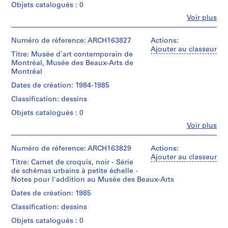
Objets catalogués : 0
S
Fe
é
Voir plus
Personnes
r
et
i
institutions:
Numéro de réference: ARCH163827
Actions:
Jacques
Ajouter au classeur
e
Titre: Musée d'art contemporain de
Rousseau
(
Montréal, Musée des Beaux-Arts de
(archive
s
Montréal
creator)
)
Dates de création: 1984-1985
:
Description:
Classification: dessins
-
P
Carnet
Objets catalogués : 0
r
de
o
Fe
Voir plus
croquis
Personnes
j
beige
et
-
e
institutions:
Numéro de réference: ARCH163829
Actions:
Croquis
Jacques
t
Ajouter au classeur
de
Titre: Carnet de croquis, noir - Série
Rousseau
s
Montréal,
de schémas urbains à petite échelle -
(archive
e
vue
Notes pour l'addition au Musée des Beaux-Arts
creator)
de
t
Dates de création: 1985
l'île-
r
Description:
Ste-
Classification: dessins
-
é
Hélène
Carnet
Objets catalogués : 0
a
-
de