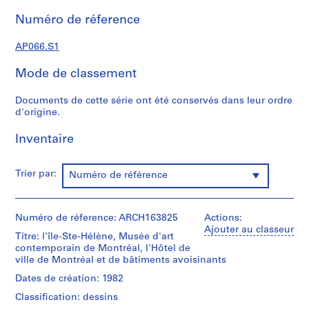
t
d
Numéro de réference
e
c
AP066.S1
r
Mode de classement
o
q
Documents de cette série ont été conservés dans leur ordre
u
d'origine.
i
s
Inventaire
,
1
Trier par:
Numéro de référence
9
8
2
Numéro de réference: ARCH163825
Actions:
-
Ajouter au classeur
1
Titre: l'île-Ste-Hélène, Musée d'art
contemporain de Montréal, l'Hôtel de
9
ville de Montréal et de bâtiments avoisinants
9
7
Dates de création: 1982
AP066.S1
Classification: dessins