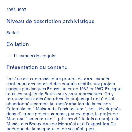
s
s
1982-1997
e
a
Niveau de description archivistique
u
Series
Collation
S
é
11 carnets de croquis
r
i
Présentation du contenu
e
(
La série est composée d'un groupe de onze carnets
s
contenant des notes et des croquis relatifs aux projets
conçus par Jacques Rousseau entre 1982 et 1997. Presque
)
tous les projets de Rousseau y sont représentés. On y
:
retrouve aussi des ébauches de projets qui ont été soit
C
abandonnés, comme la transformation de la maison
a
Coloniale en " Maison de l'architecture ", soit développés
dans d'autres projets, comme, par exemple, le projet de
r
Montréal " sous-terrain " qui a servi à la fois au projet du
n
Musée des Beaux-Arts de Montréal et à l'exposition Du
e
poétique de la maquette et de ses répliques.