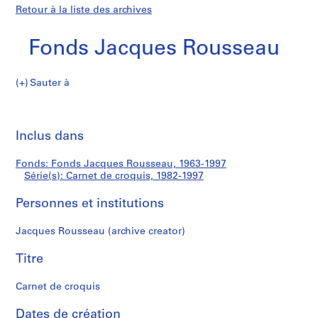
Retour à la liste des archives
Fonds Jacques Rousseau
Sauter à
F
Carnet
o
Imp
n
cet
Inclus dans
de
d
pa
s
croquis
Fonds: Fonds Jacques Rousseau, 1963-1997
J
Série(s): Carnet de croquis, 1982-1997
a
c
Personnes et institutions
q
u
Jacques Rousseau (archive creator)
e
Titre
s
R
Carnet de croquis
o
u
Dates de création