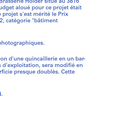
Brasserie Holder situé au 3816
dget aloué pour ce projet était
 projet s'est mérité le Prix
2, catégorie "bâtiment
 photographiques.
ion d'une quincaillerie en un bar-
 d'exploitation, sera modifié en
rficie presque doublés. Cette
4.