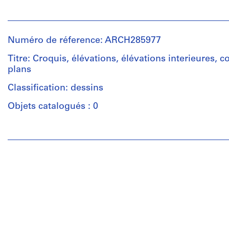
Personnes
et
institutions:
Numéro de réference: ARCH285977
Jacques
Rousseau
Titre: Croquis, élévations, élévations interieures, c
(archive
plans
creator)
Classification: dessins
Description:
Objets catalogués : 0
1
fiche
Personnes
d'identification
et
institutions:
Prix
Jacques
de
Rousseau
l'excellence
(archive
de
creator)
l'OAQ
4
Quantité