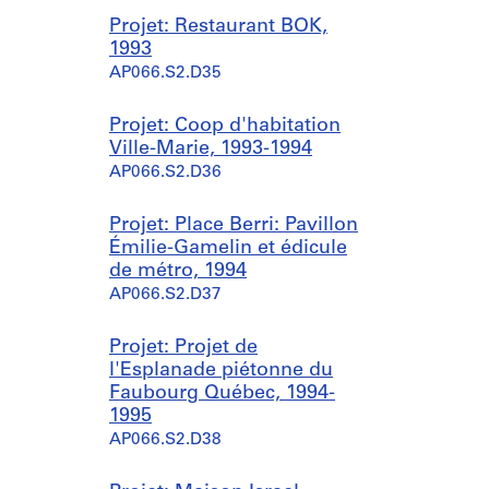
Projet: Restaurant BOK,
1993
AP066.S2.D35
Projet: Coop d'habitation
Ville-Marie, 1993-1994
AP066.S2.D36
Projet: Place Berri: Pavillon
Émilie-Gamelin et édicule
de métro, 1994
AP066.S2.D37
Projet: Projet de
l'Esplanade piétonne du
Faubourg Québec, 1994-
1995
AP066.S2.D38