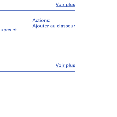
Fermer
Voir plus
Actions:
Ajouter au classeur
oupes et
Fermer
Voir plus