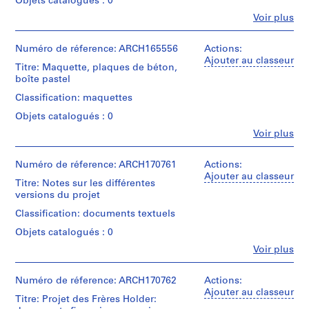
Objets catalogués : 0
i
Quantité
Fe
Voir plus
s
Personnes
/
a
et
Type
t
institutions:
Numéro de réference: ARCH165556
Actions:
d’objet:
Jacques
Ajouter au classeur
1
i
Titre: Maquette, plaques de béton,
Rousseau
document(s)
o
boîte pastel
(archive
textuel(s)
n
creator)
Classification: maquettes
s
Collation:
Objets catalogués : 0
Quantité
,
20
/
Fe
Voir plus
reprographies
1
Personnes
Type
9
9
et
d’objet:
dessins
7
institutions:
Numéro de réference: ARCH170761
Actions:
1
4
Jacques
Ajouter au classeur
document(s)
3
photographies
Titre: Notes sur les différentes
Rousseau
textuel(s)
-
1
versions du projet
(archive
négatif
1
creator)
Classification: documents textuels
Collation:
0.01
9
38
m.l.
Objets catalogués : 0
Quantité
9
dessins
de
/
Fe
Voir plus
7
7
documents
Personnes
Type
reprographies
textuels
AP066.S2
et
d’objet:
institutions:
Numéro de réference: ARCH170762
Actions:
4
Technique
Mention
Jacques
P
Ajouter au classeur
artefact(s)
et
Titre: Projet des Frères Holder:
de
Rousseau
r