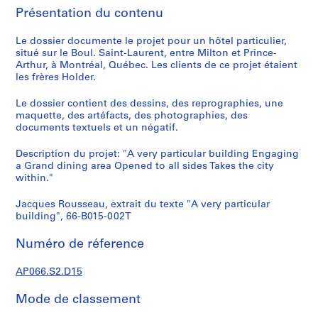
d
Présentation du contenu
e
c
Le dossier documente le projet pour un hôtel particulier,
r
situé sur le Boul. Saint-Laurent, entre Milton et Prince-
o
Arthur, à Montréal, Québec. Les clients de ce projet étaient
q
les frères Holder.
u
Le dossier contient des dessins, des reprographies, une
i
maquette, des artéfacts, des photographies, des
s
documents textuels et un négatif.
,
1
Description du projet: "A very particular building Engaging
a Grand dining area Opened to all sides Takes the city
9
within."
8
2
Jacques Rousseau, extrait du texte "A very particular
-
building", 66-B015-002T
1
9
Numéro de réference
9
7
AP066.S2.D15
AP066.S1
Mode de classement
S