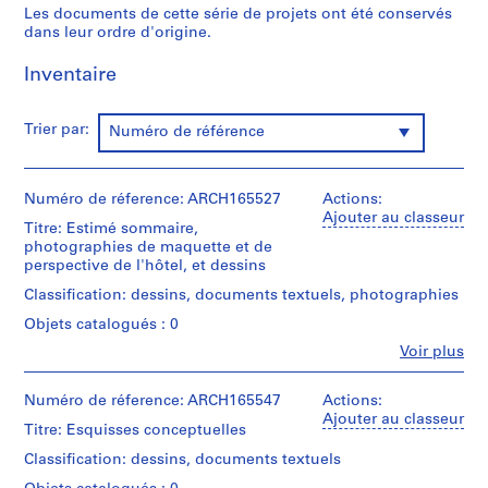
Les documents de cette série de projets ont été conservés
é
dans leur ordre d'origine.
r
i
Inventaire
e
(
s
Trier par:
Numéro de référence
)
:
P
Numéro de réference: ARCH165527
Actions:
Ajouter au classeur
r
Titre: Estimé sommaire,
o
photographies de maquette et de
perspective de l'hôtel, et dessins
j
e
Classification: dessins, documents textuels, photographies
t
Objets catalogués : 0
s
Fe
Voir plus
e
Personnes
t
et
institutions:
Numéro de réference: ARCH165547
Actions:
r
Jacques
Ajouter au classeur
é
Titre: Esquisses conceptuelles
Rousseau
a
(archive
Classification: dessins, documents textuels
l
creator)