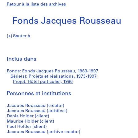
Retour à la liste des archives
Fonds Jacques Rousseau
Sauter à
F
Hôtel
o
Imp
n
cet
Inclus dans
particulier
d
pa
s
Fonds: Fonds Jacques Rousseau, 1963-1997
J
Série(s): Projets et réalisations, 1973-1997
a
Projet: Hôtel particulier, 1986
c
q
Personnes et institutions
u
Jacques Rousseau (creator)
e
Jacques Rousseau (architect)
s
Denis Holder (client)
R
Maurice Holder (client)
o
Paul Holder (client)
u
Jacques Rousseau (archive creator)