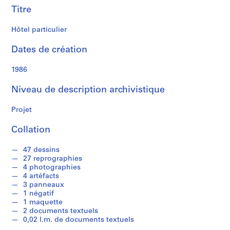
s
Titre
s
e
Hôtel particulier
a
u
Dates de création
1986
S
é
Niveau de description archivistique
r
i
Projet
e
(
Collation
s
)
47 dessins
:
27 reprographies
C
4 photographies
4 artéfacts
a
3 panneaux
r
1 négatif
n
1 maquette
e
2 documents textuels
0,02 l.m. de documents textuels
t