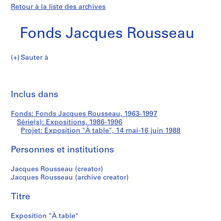
Retour à la liste des archives
Fonds Jacques Rousseau
Sauter à
F
Exposition
o
Imp
n
cet
Inclus dans
"À
d
pa
s
table"
Fonds: Fonds Jacques Rousseau, 1963-1997
J
Série(s): Expositions, 1986-1996
a
Projet: Exposition "À table", 14 mai-16 juin 1988
c
q
Personnes et institutions
u
Jacques Rousseau (creator)
e
Jacques Rousseau (archive creator)
s
R
Titre
o
u
Exposition "À table"