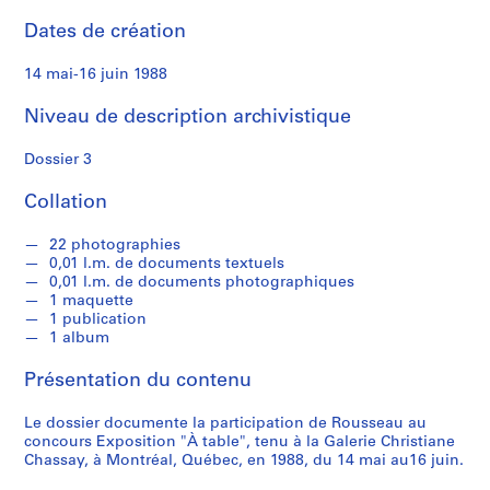
s
s
Dates de création
e
a
14 mai-16 juin 1988
u
Niveau de description archivistique
S
Dossier 3
é
r
Collation
i
e
22 photographies
(
0,01 l.m. de documents textuels
0,01 l.m. de documents photographiques
s
1 maquette
)
1 publication
:
1 album
C
Présentation du contenu
a
r
Le dossier documente la participation de Rousseau au
n
concours Exposition "À table", tenu à la Galerie Christiane
e
Chassay, à Montréal, Québec, en 1988, du 14 mai au16 juin.
t