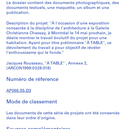
d
Le dossier contient des documents photographiques, des
e
documents textuels, une maquette, un album et une
publication.
c
r
Description du projet: "À l'occasion d'une exposition
o
consacrée à la discipline de l'architecture à la Galerie
q
Christianne Chassay, à Montréal le 14 mai prochain, je
u
désire montrer le travail évolutif du projet pour une
habitation. Ayant pour titre préliminaire "À TABLE", ce
i
dévoilement du travail a pour objectif de révéler
s
l'enthousiasme qui le fonde."
,
1
Jacques Rousseau, "À TABLE" , Annexe 2,
9
(ARCON1999:0028:018)
8
Numéro de réference
2
-
AP066.S5.D3
1
9
Mode de classement
9
7
Les documents de cette série de projets ont été conservés
AP066.S1
dans leur ordre d'origine.
S