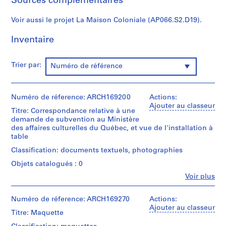
Sources complémentaires
é
r
Voir aussi le projet La Maison Coloniale (AP066.S2.D19).
i
Inventaire
e
(
s
Trier par:
Numéro de référence
)
:
P
Numéro de réference: ARCH169200
Actions:
r
Ajouter au classeur
Titre: Correspondance relative à une
o
demande de subvention au Ministère
j
des affaires culturelles du Québec, et vue de l'installation à
e
table
t
Classification: documents textuels, photographies
s
Objets catalogués : 0
e
Fe
t
Voir plus
Personnes
r
et
é
institutions:
Numéro de réference: ARCH169270
Actions:
Jacques
Ajouter au classeur
a
Titre: Maquette
Rousseau
l
(archive