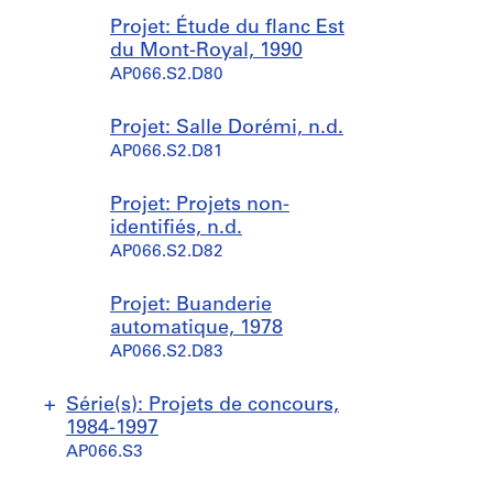
Projet: Étude du flanc Est
du Mont-Royal, 1990
AP066.S2.D80
Projet: Salle Dorémi, n.d.
AP066.S2.D81
Projet: Projets non-
identifiés, n.d.
AP066.S2.D82
Projet: Buanderie
automatique, 1978
AP066.S2.D83
Série(s): Projets de concours,
1984-1997
AP066.S3