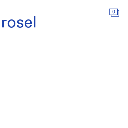
0
rosel