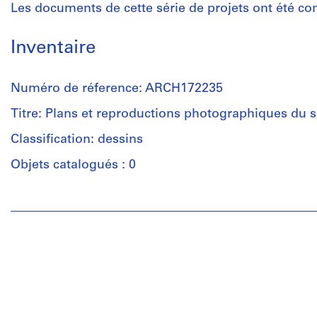
Les documents de cette série de projets ont été con
Inventaire
Numéro de réference: ARCH172235
Titre: Plans et reproductions photographiques du si
Classification: dessins
Objets catalogués : 0
Personnes
et
institutions:
Jacques
Rousseau
(archive
creator)