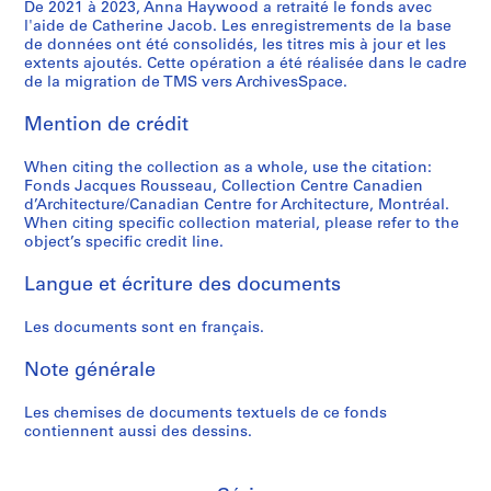
m
a
b
d
a
M
-
De 2021 à 2023, Anna Haywood a retraité le fonds avec
é
n
l'aide de Catherine Jacob. Les enregistrements de la base
a
t
l
a
s
a
i
f
e
de données ont été consolidés, les titres mis à jour et les
q
e
e
t
u
t
d
é
r
extents ajoutés. Cette opération a été réalisée dans le cadre
u
r
"
i
r
a
e
r
de la migration de TMS vers ArchivesSpace.
i
e
w
,
o
e
n
n
e
e
t
o
1
n
o
e
t
Mention de crédit
n
,
t
r
4
"
f
,
i
c
1
When citing the collection as a whole, use the citation:
e
k
m
a
c
1
f
e
9
Fonds Jacques Rousseau, Collection Centre Canadien
e
s
a
u
o
9
i
p
8
d’Architecture/Canadian Centre for Architecture, Montréal.
t
"
i
C
n
8
é
o
4
When citing specific collection material, please refer to the
d
,
-
e
s
7
e
u
object’s specific credit line.
AP066.S3.D2
e
T
1
n
e
-
s
r
Langue et écriture des documents
s
o
6
t
n
1
,
p
e
r
j
r
s
9
n
r
Les documents sont en français.
s
o
u
e
u
8
.
o
r
n
i
C
s
8
d
j
Note générale
é
t
n
a
/
.
e
AP066.S5.D6
p
o
1
n
C
t
AP066.S5.D7
Les chemises de documents textuels de ce fonds
l
-
9
a
a
s
contiennent aussi des dessins.
i
"
8
d
n
a
q
H
8
i
a
r