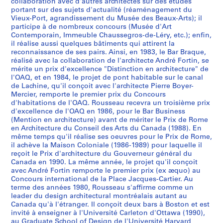
:
:
:
:
:
:
:
:
:
:
:
:
:
:
s
9
1
i
é
r
1
s
i
Q
r
8
,
1
1
collaboration avec d'autres architectes sur des études
AP066.S2.D24
AP066.S2.D36
AP066.S2.D42
C
C
C
C
C
N
C
C
C
C
M
C
C
C
portant sur des sujets d'actualité (réaménagement du
)
8
9
e
a
é
9
i
c
u
a
1
9
9
AP066.S2.D53
Vieux-Port, agrandissement du Musée des Beaux-Arts); il
o
o
o
o
o
a
o
o
o
o
o
o
o
o
:
2
8
u
l
a
9
c
u
é
b
9
8
8
participe à de nombreux concours (Musée d'Art
n
n
n
n
n
t
n
n
n
n
n
n
n
n
Œ
3
x
,
l
1
a
l
b
e
8
5
7
AP066.S2.D4
Contemporain, Immeuble Chaussegros-de-Léry, etc.); enfin,
c
c
c
c
c
i
c
c
c
c
u
c
c
c
u
-
1
,
l
e
e
l
3
il réalise aussi quelques bâtiments qui attirent la
AP066.S2.D6
AP066.S2.D29
AP066.S2.D73
AP066.S2.D78
o
o
o
o
o
o
o
o
o
o
m
o
o
o
v
reconnaissance de ses pairs. Ainsi, en 1983, le Bar Braque,
P
9
1
e
d
c
,
AP066.S2.D67
réalisé avec la collaboration de l'architecte André Fortin, se
u
u
u
u
u
n
u
u
u
u
e
u
u
u
r
o
8
9
s
e
,
1
mérite un prix d'excellence "Distinction en architecture" de
r
r
r
r
r
a
r
r
r
r
n
r
r
r
e
r
5
8
d
m
1
9
l'OAQ, et en 1984, le projet de pont habitable sur le canal
s
s
s
s
s
l
s
s
s
s
t
s
s
s
s
t
6
u
é
9
7
AP066.S2.D13
de Lachine, qu'il conçoit avec l'architecte Pierre Boyer-
n
"
d
m
m
C
i
i
n
d
p
d
N
O
d
Mercier, remporte le premier prix du Concours
d
C
t
9
6
AP066.S2.D18
d'habitations de l'OAQ. Rousseau recevra un troisième prix
a
A
u
u
u
o
n
n
a
u
o
e
o
A
u
e
a
r
4
AP066.S2.D48
d'excellence de l'OAQ en 1986, pour le Bar Business
t
r
M
n
n
m
t
t
t
M
u
l
u
Q
p
M
n
o
-
(Mention en architecture) avant de mériter le Prix de Rome
i
c
u
i
i
p
e
e
i
u
r
a
v
-
r
o
a
,
1
en Architecture du Conseil des Arts du Canada (1988). En
o
h
s
c
c
e
r
r
o
s
l
F
e
P
i
n
d
1
9
même temps qu'il réalise ses oeuvres pour le Prix de Rome,
il achève la Maison Coloniale (1986-1989) pour laquelle il
n
i
é
i
i
t
n
n
n
é
e
a
a
o
x
t
a
9
9
reçoit le Prix d'architecture du Gouverneur général du
a
t
e
p
p
i
a
a
a
e
s
c
u
n
d
r
,
9
5
Canada en 1990. La même année, le projet qu'il conçoit
l
e
d
a
a
t
t
t
l
r
f
u
C
t
e
é
1
4
AP066.S2.D38
avec André Fortin remporte le premier prix (ex æquo) au
d
c
'
l
l
i
i
i
"
é
ê
l
o
s
R
a
9
Concours international de la Place Jacques-Cartier. Au
AP066.S2.D37
e
t
a
p
"
o
o
o
L
g
t
t
n
h
terme des années 1980, Rousseau s'affirme comme un
o
l
9
leader du design architectural montréalais autant au
s
u
r
o
C
n
n
n
'
i
e
é
f
a
m
,
3
Canada qu'à l'étranger. Il conçoit deux bars à Boston et est
q
r
t
u
h
f
a
a
a
o
s
d
o
b
e
1
AP066.S2.D34
invité à enseigner à l'Université Carleton d'Ottawa (1990),
u
e
c
r
a
o
l
l
r
n
d
e
r
i
,
9
au Graduate School of Design de l'Université Harvard