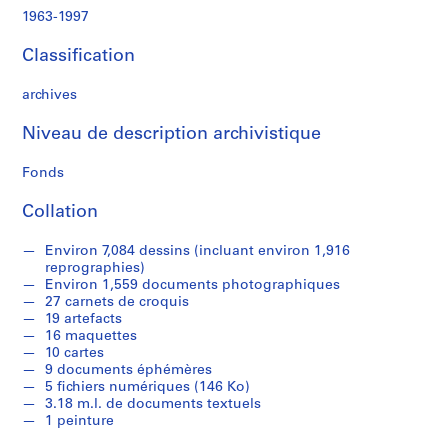
d
1963-1997
e
c
Classification
r
o
archives
q
u
Niveau de description archivistique
i
s
Fonds
,
Collation
1
9
Environ 7,084 dessins (incluant environ 1,916
8
reprographies)
2
Environ 1,559 documents photographiques
-
27 carnets de croquis
1
19 artefacts
16 maquettes
9
10 cartes
9
9 documents éphémères
7
5 fichiers numériques (146 Ko)
AP066.S1
3.18 m.l. de documents textuels
1 peinture
S