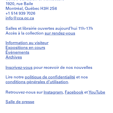
I
e
-
s
7
1920, rue Baile
Montréal, Québec H3H 2S6
-
m
4
i
]
+1 514 939 7026
u
b
a
t
AP066.S6
info@cca.qc.ca
n
r
o
i
S
e
e
u
o
Salles et librairie ouvertes aujourd’hui 11h-17h
é
i
1
t
n
Accès à la collection
sur rendez-vous
r
d
9
1
"
i
é
8
9
,
Information au visiteur
e
e
8
9
1
Expositions en cours
(
e
6
9
AP066.S5.D2
Événements
s
n
8
AP066.S5.D4
Archives
)
o
6
:
r
Inscrivez-vous
AP066.S5.D5
pour recevoir de nos nouvelles
D
"
o
Lire notre
politique de confidentialité
et nos
,
conditions générales d’utilisation
.
s
4
s
-
Retrouvez-nous sur
Instagram
,
Facebook
et
YouTube
i
2
e
5
Salle de presse
r
o
s
c