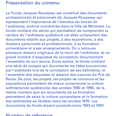
Présentation du contenu
é
r
Le Fonds Jacques Rousseau est constitué des documents
i
professionnels et personnels de Jacques Rousseau qui
e
représentent l'importance de l'étendue du travail de
(
l'architecte, surtout concentrée dans la Ville de Montréal. Le
s
fonds contient dix séries qui permettent de comprendre la
carrière de l'architecte québécois car elles comportent des
)
documents relatifs aux projets, à des expositions, à des
:
dossiers personnels et professionnels, à sa formation
P
universitaire et à ses enseignements. On y retrouve
r
plusieurs dessins originaux de la main de l'architecte, et un
grand nombre d'esquisses de conception documentant
o
l'ensemble de son œuvre. Entre autres, le fonds contient
j
une série de croquis qui documente les idées poursuivies
e
par l'architecte lors de la conception de ses bâtiments, et
t
l'ensemble des esquisses et dessins des oeuvres du Prix de
Rome. De plus, les projets, les projets de concours et les
s
expositions permettent de mieux comprendre la culture
e
architecturale québécoise des années 1980 et 1990, de la
t
même manière que les documents de sa formation
r
permettent de saisir la culture universitaire et la formation
é
des architectes au Québec dans les années 1970. Les
documents du fonds étaient produits entre 1963 et 1997.
a
l
Numéro de réference