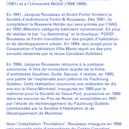
a
e
o
u
u
r
"
d
t
a
u
l
t
t
1
(1991) et à l'Université McGill (1998-1999).
8
t
n
n
n
s
t
U
e
d
l
3
'
d
a
9
5
En 1991, Jacques Rousseau et André Fortin fondent la
r
r
t
é
s
h
n
l
e
d
5
a
'
b
8
AP066.S2.D12
Société d'architecture Fortin & Rousseau. Dès 1991, ils
e
e
e
d
e
e
a
a
v
e
0
m
H
l
7
complètent la Brasserie Holder qui sera primée par l'OAQ
f
l
m
i
g
C
p
P
i
R
i
é
y
e
-
en 1992 (Mention catégorie bâtiment commercial). En plus
o
i
p
f
r
a
o
l
v
i
è
n
d
s
1
de réaliser le bar "Le Swimming" et la boutique "FOOD",
Rousseau et Fortin travaillent sur des projets d'habitation
n
e
o
i
o
l
r
a
r
m
m
a
r
d
9
et de développement urbain. En 1994, leur projet pour la
t
f
r
c
s
g
t
c
e
o
e
g
o
u
9
Coopérative d'habitation Ville-Marie reçoit un des prix
a
"
a
e
-
a
a
e
e
u
a
e
-
C
0
annuels décernés par la revue Canadian Architect.
i
d
i
à
d
r
p
J
n
s
n
m
Q
a
AP066.S4
n
e
n
b
e
y
e
a
v
k
n
e
u
n
En 1994, Jacques Rousseau retourne à la pratique
autonome. À titre de consultant auprès de la firme
S
e
l
d
u
-
O
r
c
i
i
i
n
é
a
d'architectes Gauthier, Guité, Daoust, il réalise, en 1995,
é
s
'
e
r
L
l
V
q
l
,
v
t
b
l
une partie de l'esplanade pour piétons du Faubourg
r
d
a
M
e
é
y
e
u
l
1
e
d
e
d
Québec. Cette réalisation couronne une recherche de dix
i
u
r
o
a
r
m
n
e
e
9
r
e
c
e
ans sur le Vieux-Montréal, inaugurée en 1985 par le
e
mémoire pour la Société du Vieux-Port, poursuivie en 1988
V
c
n
u
y
p
e
s
"
9
s
l
-
L
dans les oeuvres du Prix de Rome, et consolidée en 1991
(
i
h
t
-
"
i
z
-
,
2
a
'
U
a
par l'étude de réaménagement du Faubourg Québec
s
e
i
r
É
,
c
i
C
1
i
U
n
c
AP066.S3.D10
commandée par la Société d'Habitation et de
)
u
f
é
d
1
A
a
a
9
r
n
e
h
Développement de Montréal.
:
x
ê
a
i
9
r
"
r
9
e
i
p
i
E
Avec l'installation "Fondation", Rousseau inaugure en 1996
-
t
l
f
8
c
,
t
1
d
v
e
n