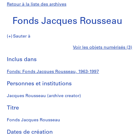
Retour à la liste des archives
Fonds Jacques Rousseau
Fonds
Sauter à
Jacques
S
Fonds
Voir les objets numérisés (3)
Rousseau
é
Imprimer
r
cette
Inclus dans
Jacques
i
page
e
Rousseau
Fonds: Fonds Jacques Rousseau, 1963-1997
(
s
Personnes et institutions
)
:
Jacques Rousseau (archive creator)
C
a
Titre
r
n
Fonds Jacques Rousseau
e
Dates de création
t