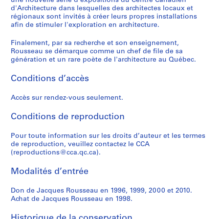
une nouvelle série d'expositions du Centre Canadien
x
P
e
,
i
7
h
1
i
e
e
t
e
AP066.S3.D9
d'Architecture dans lesquelles des architectes locaux et
p
o
-
1
c
e
9
e
M
r
i
,
AP066.S3.D5
régionaux sont invités à créer leurs propres installations
o
r
P
9
e
s
9
r
o
s
t
1
afin de stimuler l'exploration en architecture.
s
t
r
8
à
,
0
,
n
i
e
9
i
Finalement, par sa recherche et son enseignement,
d
o
4
b
1
1
t
t
m
8
AP066.S3.D7
Rousseau se démarque comme un chef de file de sa
t
e
j
u
9
9
r
é
a
4
AP066.S3.D3
génération et un rare poète de l'architecture au Québec.
i
M
e
r
8
9
é
d
i
AP066.S3.D14
o
o
t
e
7
0
a
e
s
Conditions d’accès
n
n
d
a
-
l
M
o
AP066.S3.D8
s
t
'
u
1
,
o
n
Accès sur rendez-vous seulement.
,
r
o
x
9
1
n
,
1
é
r
M
8
9
t
1
Conditions de reproduction
9
a
n
o
8
9
r
9
8
Pour toute information sur les droits d’auteur et les termes
l
e
z
3
é
9
AP066.S3.D6
de reproduction, veuillez contactez le CCA
6
-
m
a
a
7
AP066.S3.D11
(reproductions@cca.qc.ca).
-
L
e
r
l
AP066.S3.D13
1
'
n
t
,
Modalités d’entrée
9
É
t
,
1
9
t
a
1
9
Don de Jacques Rousseau en 1996, 1999, 2000 et 2010.
6
a
t
9
9
Achat de Jacques Rousseau en 1998.
n
i
8
3
AP066.S5
Historique de la conservation