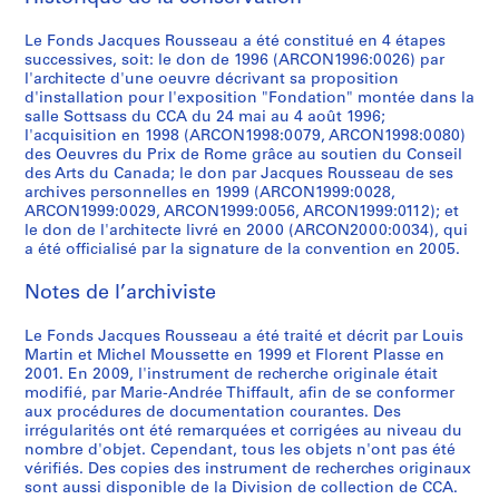
g
o
7
-
P
P
P
P
P
P
P
S
p
n
1
AP066.S3.D4
r
r
r
r
r
r
r
é
Le Fonds Jacques Rousseau a été constitué en 4 étapes
o
c
9
successives, soit: le don de 1996 (ARCON1996:0026) par
o
o
o
o
o
o
o
r
s
o
9
l'architecte d'une oeuvre décrivant sa proposition
j
j
j
j
j
j
j
i
s
n
4
d'installation pour l'exposition "Fondation" montée dans la
e
e
e
e
e
e
e
e
i
t
salle Sottsass du CCA du 24 mai au 4 août 1996;
AP066.S3.D12
t
t
t
t
t
t
t
(
l'acquisition en 1998 (ARCON1998:0079, ARCON1998:0080)
b
e
des Oeuvres du Prix de Rome grâce au soutien du Conseil
:
:
:
:
:
:
:
s
l
m
des Arts du Canada; le don par Jacques Rousseau de ses
D
I
E
E
E
G
E
)
e
p
archives personnelles en 1999 (ARCON1999:0028,
u
n
x
x
x
a
x
:
,
o
ARCON1999:0029, ARCON1999:0056, ARCON1999:0112); et
p
s
p
p
p
l
p
D
le don de l'architecte livré en 2000 (ARCON2000:0034), qui
1
r
o
t
o
o
o
e
o
a été officialisé par la signature de la convention en 2005.
o
9
a
é
a
s
s
s
r
s
c
8
i
Notes de l’archiviste
t
l
i
i
i
i
i
u
4
n
i
l
t
t
t
e
t
m
e
AP066.S3.D1
Le Fonds Jacques Rousseau a été traité et décrit par Louis
q
a
i
i
i
d
i
e
e
Martin et Michel Moussette en 1999 et Florent Plasse en
u
t
o
o
o
'
o
n
n
2001. En 2009, l'instrument de recherche originale était
e
i
n
n
n
a
n
t
modifié, par Marie-Andrée Thiffault, afin de se conformer
m
aux procédures de documentation courantes. Des
d
o
"
"
"
r
s
s
a
irrégularités ont été remarquées et corrigées au niveau du
e
n
À
F
A
t
n
d
ç
nombre d'objet. Cependant, tous les objets n'ont pas été
l
"
t
o
m
d
o
e
o
vérifiés. Des copies des instrument de recherches originaux
a
W
a
n
e
e
n
r
sont aussi disponible de la Division de collection de CCA.
n