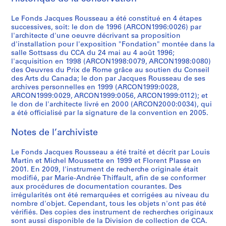
g
o
7
-
P
P
P
P
P
P
P
S
p
n
1
AP066.S3.D4
r
r
r
r
r
r
r
é
Le Fonds Jacques Rousseau a été constitué en 4 étapes
o
c
9
successives, soit: le don de 1996 (ARCON1996:0026) par
o
o
o
o
o
o
o
r
s
o
9
l'architecte d'une oeuvre décrivant sa proposition
j
j
j
j
j
j
j
i
s
n
4
d'installation pour l'exposition "Fondation" montée dans la
e
e
e
e
e
e
e
e
i
t
salle Sottsass du CCA du 24 mai au 4 août 1996;
AP066.S3.D12
t
t
t
t
t
t
t
(
l'acquisition en 1998 (ARCON1998:0079, ARCON1998:0080)
b
e
des Oeuvres du Prix de Rome grâce au soutien du Conseil
:
:
:
:
:
:
:
s
l
m
des Arts du Canada; le don par Jacques Rousseau de ses
D
I
E
E
E
G
E
)
e
p
archives personnelles en 1999 (ARCON1999:0028,
u
n
x
x
x
a
x
:
,
o
ARCON1999:0029, ARCON1999:0056, ARCON1999:0112); et
p
s
p
p
p
l
p
D
le don de l'architecte livré en 2000 (ARCON2000:0034), qui
1
r
o
t
o
o
o
e
o
a été officialisé par la signature de la convention en 2005.
o
9
a
é
a
s
s
s
r
s
c
8
i
Notes de l’archiviste
t
l
i
i
i
i
i
u
4
n
i
l
t
t
t
e
t
m
e
AP066.S3.D1
Le Fonds Jacques Rousseau a été traité et décrit par Louis
q
a
i
i
i
d
i
e
e
Martin et Michel Moussette en 1999 et Florent Plasse en
u
t
o
o
o
'
o
n
n
2001. En 2009, l'instrument de recherche originale était
e
i
n
n
n
a
n
t
modifié, par Marie-Andrée Thiffault, afin de se conformer
m
aux procédures de documentation courantes. Des
d
o
"
"
"
r
s
s
a
irrégularités ont été remarquées et corrigées au niveau du
e
n
À
F
A
t
n
d
ç
nombre d'objet. Cependant, tous les objets n'ont pas été
l
"
t
o
m
d
o
e
o
vérifiés. Des copies des instrument de recherches originaux
a
W
a
n
e
e
n
r
sont aussi disponible de la Division de collection de CCA.
n