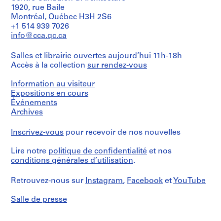
I
e
-
s
7
1920, rue Baile
Montréal, Québec H3H 2S6
-
m
4
i
]
+1 514 939 7026
u
b
a
t
AP066.S6
info@cca.qc.ca
n
r
o
i
S
e
e
u
o
Salles et librairie ouvertes aujourd’hui 11h-18h
é
i
1
t
n
Accès à la collection
sur rendez-vous
r
d
9
1
"
i
é
8
9
,
Information au visiteur
e
e
8
9
1
Expositions en cours
(
e
6
9
AP066.S5.D2
Événements
s
n
8
AP066.S5.D4
Archives
)
o
6
:
r
Inscrivez-vous
AP066.S5.D5
pour recevoir de nos nouvelles
D
"
o
Lire notre
politique de confidentialité
et nos
,
conditions générales d’utilisation
.
s
4
s
-
Retrouvez-nous sur
Instagram
,
Facebook
et
YouTube
i
2
e
5
Salle de presse
r
o
s
c