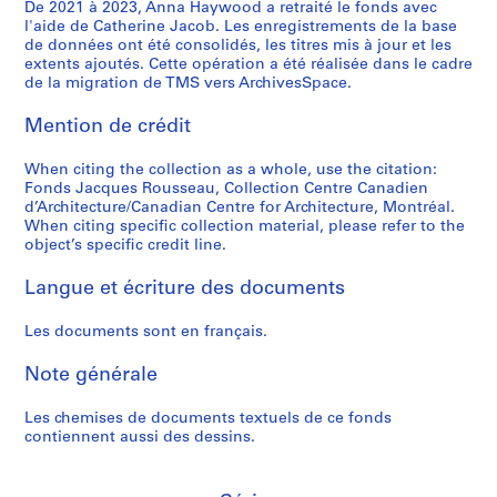
m
a
b
d
a
M
-
De 2021 à 2023, Anna Haywood a retraité le fonds avec
é
n
l'aide de Catherine Jacob. Les enregistrements de la base
a
t
l
a
s
a
i
f
e
de données ont été consolidés, les titres mis à jour et les
q
e
e
t
u
t
d
é
r
extents ajoutés. Cette opération a été réalisée dans le cadre
u
r
"
i
r
a
e
r
de la migration de TMS vers ArchivesSpace.
i
e
w
,
o
e
n
n
e
e
t
o
1
n
o
e
t
Mention de crédit
n
,
t
r
4
"
f
,
i
c
1
When citing the collection as a whole, use the citation:
e
k
m
a
c
1
f
e
9
Fonds Jacques Rousseau, Collection Centre Canadien
e
s
a
u
o
9
i
p
8
d’Architecture/Canadian Centre for Architecture, Montréal.
t
"
i
C
n
8
é
o
4
When citing specific collection material, please refer to the
d
,
-
e
s
7
e
u
object’s specific credit line.
AP066.S3.D2
e
T
1
n
e
-
s
r
Langue et écriture des documents
s
o
6
t
n
1
,
p
e
r
j
r
s
9
n
r
Les documents sont en français.
s
o
u
e
u
8
.
o
r
n
i
C
s
8
d
j
Note générale
é
t
n
a
/
.
e
AP066.S5.D6
p
o
1
n
C
t
AP066.S5.D7
Les chemises de documents textuels de ce fonds
l
-
9
a
a
s
contiennent aussi des dessins.
i
"
8
d
n
a
q
H
8
i
a
r