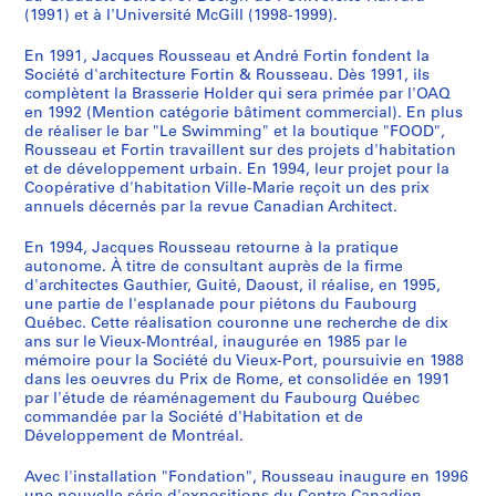
a
e
o
u
u
r
"
d
t
a
u
l
t
t
1
(1991) et à l'Université McGill (1998-1999).
8
t
n
n
n
s
t
U
e
d
l
3
'
d
a
9
5
En 1991, Jacques Rousseau et André Fortin fondent la
r
r
t
é
s
h
n
l
e
d
5
a
'
b
8
AP066.S2.D12
Société d'architecture Fortin & Rousseau. Dès 1991, ils
e
e
e
d
e
e
a
a
v
e
0
m
H
l
7
complètent la Brasserie Holder qui sera primée par l'OAQ
f
l
m
i
g
C
p
P
i
R
i
é
y
e
-
en 1992 (Mention catégorie bâtiment commercial). En plus
o
i
p
f
r
a
o
l
v
i
è
n
d
s
1
de réaliser le bar "Le Swimming" et la boutique "FOOD",
Rousseau et Fortin travaillent sur des projets d'habitation
n
e
o
i
o
l
r
a
r
m
m
a
r
d
9
et de développement urbain. En 1994, leur projet pour la
t
f
r
c
s
g
t
c
e
o
e
g
o
u
9
Coopérative d'habitation Ville-Marie reçoit un des prix
a
"
a
e
-
a
a
e
e
u
a
e
-
C
0
annuels décernés par la revue Canadian Architect.
i
d
i
à
d
r
p
J
n
s
n
m
Q
a
AP066.S4
n
e
n
b
e
y
e
a
v
k
n
e
u
n
En 1994, Jacques Rousseau retourne à la pratique
autonome. À titre de consultant auprès de la firme
S
e
l
d
u
-
O
r
c
i
i
i
n
é
a
d'architectes Gauthier, Guité, Daoust, il réalise, en 1995,
é
s
'
e
r
L
l
V
q
l
,
v
t
b
l
une partie de l'esplanade pour piétons du Faubourg
r
d
a
M
e
é
y
e
u
l
1
e
d
e
d
Québec. Cette réalisation couronne une recherche de dix
i
u
r
o
a
r
m
n
e
e
9
r
e
c
e
ans sur le Vieux-Montréal, inaugurée en 1985 par le
e
mémoire pour la Société du Vieux-Port, poursuivie en 1988
V
c
n
u
y
p
e
s
"
9
s
l
-
L
dans les oeuvres du Prix de Rome, et consolidée en 1991
(
i
h
t
-
"
i
z
-
,
2
a
'
U
a
par l'étude de réaménagement du Faubourg Québec
s
e
i
r
É
,
c
i
C
1
i
U
n
c
AP066.S3.D10
commandée par la Société d'Habitation et de
)
u
f
é
d
1
A
a
a
9
r
n
e
h
Développement de Montréal.
:
x
ê
a
i
9
r
"
r
9
e
i
p
i
E
Avec l'installation "Fondation", Rousseau inaugure en 1996
-
t
l
f
8
c
,
t
1
d
v
e
n