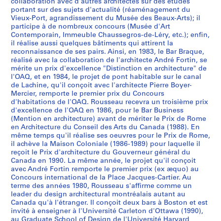
:
:
:
:
:
:
:
:
:
:
:
:
:
:
s
9
1
i
é
r
1
s
i
Q
r
8
,
1
1
collaboration avec d'autres architectes sur des études
AP066.S2.D24
AP066.S2.D36
AP066.S2.D42
C
C
C
C
C
N
C
C
C
C
M
C
C
C
portant sur des sujets d'actualité (réaménagement du
)
8
9
e
a
é
9
i
c
u
a
1
9
9
AP066.S2.D53
Vieux-Port, agrandissement du Musée des Beaux-Arts); il
o
o
o
o
o
a
o
o
o
o
o
o
o
o
:
2
8
u
l
a
9
c
u
é
b
9
8
8
participe à de nombreux concours (Musée d'Art
n
n
n
n
n
t
n
n
n
n
n
n
n
n
Œ
3
x
,
l
1
a
l
b
e
8
5
7
AP066.S2.D4
Contemporain, Immeuble Chaussegros-de-Léry, etc.); enfin,
c
c
c
c
c
i
c
c
c
c
u
c
c
c
u
-
1
,
l
e
e
l
3
il réalise aussi quelques bâtiments qui attirent la
AP066.S2.D6
AP066.S2.D29
AP066.S2.D73
AP066.S2.D78
o
o
o
o
o
o
o
o
o
o
m
o
o
o
v
reconnaissance de ses pairs. Ainsi, en 1983, le Bar Braque,
P
9
1
e
d
c
,
AP066.S2.D67
réalisé avec la collaboration de l'architecte André Fortin, se
u
u
u
u
u
n
u
u
u
u
e
u
u
u
r
o
8
9
s
e
,
1
mérite un prix d'excellence "Distinction en architecture" de
r
r
r
r
r
a
r
r
r
r
n
r
r
r
e
r
5
8
d
m
1
9
l'OAQ, et en 1984, le projet de pont habitable sur le canal
s
s
s
s
s
l
s
s
s
s
t
s
s
s
s
t
6
u
é
9
7
AP066.S2.D13
de Lachine, qu'il conçoit avec l'architecte Pierre Boyer-
n
"
d
m
m
C
i
i
n
d
p
d
N
O
d
Mercier, remporte le premier prix du Concours
d
C
t
9
6
AP066.S2.D18
d'habitations de l'OAQ. Rousseau recevra un troisième prix
a
A
u
u
u
o
n
n
a
u
o
e
o
A
u
e
a
r
4
AP066.S2.D48
d'excellence de l'OAQ en 1986, pour le Bar Business
t
r
M
n
n
m
t
t
t
M
u
l
u
Q
p
M
n
o
-
(Mention en architecture) avant de mériter le Prix de Rome
i
c
u
i
i
p
e
e
i
u
r
a
v
-
r
o
a
,
1
en Architecture du Conseil des Arts du Canada (1988). En
o
h
s
c
c
e
r
r
o
s
l
F
e
P
i
n
d
1
9
même temps qu'il réalise ses oeuvres pour le Prix de Rome,
il achève la Maison Coloniale (1986-1989) pour laquelle il
n
i
é
i
i
t
n
n
n
é
e
a
a
o
x
t
a
9
9
reçoit le Prix d'architecture du Gouverneur général du
a
t
e
p
p
i
a
a
a
e
s
c
u
n
d
r
,
9
5
Canada en 1990. La même année, le projet qu'il conçoit
l
e
d
a
a
t
t
t
l
r
f
u
C
t
e
é
1
4
AP066.S2.D38
avec André Fortin remporte le premier prix (ex æquo) au
d
c
'
l
l
i
i
i
"
é
ê
l
o
s
R
a
9
Concours international de la Place Jacques-Cartier. Au
AP066.S2.D37
e
t
a
p
"
o
o
o
L
g
t
t
n
h
terme des années 1980, Rousseau s'affirme comme un
o
l
9
leader du design architectural montréalais autant au
s
u
r
o
C
n
n
n
'
i
e
é
f
a
m
,
3
Canada qu'à l'étranger. Il conçoit deux bars à Boston et est
q
r
t
u
h
f
a
a
a
o
s
d
o
b
e
1
AP066.S2.D34
invité à enseigner à l'Université Carleton d'Ottawa (1990),
u
e
c
r
a
o
l
l
r
n
d
e
r
i
,
9
au Graduate School of Design de l'Université Harvard