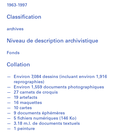
d
1963-1997
e
c
Classification
r
o
archives
q
u
Niveau de description archivistique
i
s
Fonds
,
Collation
1
9
Environ 7,084 dessins (incluant environ 1,916
8
reprographies)
2
Environ 1,559 documents photographiques
-
27 carnets de croquis
1
19 artefacts
16 maquettes
9
10 cartes
9
9 documents éphémères
7
5 fichiers numériques (146 Ko)
AP066.S1
3.18 m.l. de documents textuels
1 peinture
S