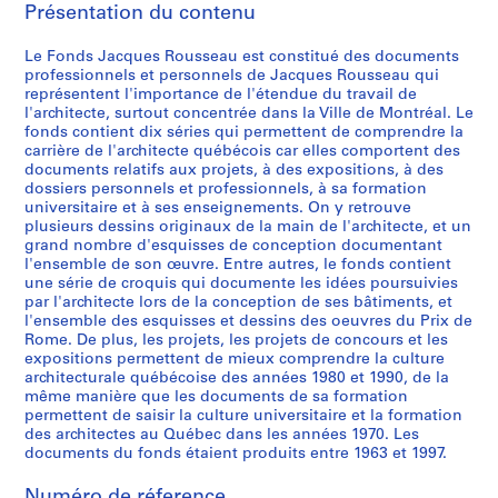
Présentation du contenu
é
r
Le Fonds Jacques Rousseau est constitué des documents
i
professionnels et personnels de Jacques Rousseau qui
e
représentent l'importance de l'étendue du travail de
(
l'architecte, surtout concentrée dans la Ville de Montréal. Le
s
fonds contient dix séries qui permettent de comprendre la
carrière de l'architecte québécois car elles comportent des
)
documents relatifs aux projets, à des expositions, à des
:
dossiers personnels et professionnels, à sa formation
P
universitaire et à ses enseignements. On y retrouve
r
plusieurs dessins originaux de la main de l'architecte, et un
grand nombre d'esquisses de conception documentant
o
l'ensemble de son œuvre. Entre autres, le fonds contient
j
une série de croquis qui documente les idées poursuivies
e
par l'architecte lors de la conception de ses bâtiments, et
t
l'ensemble des esquisses et dessins des oeuvres du Prix de
Rome. De plus, les projets, les projets de concours et les
s
expositions permettent de mieux comprendre la culture
e
architecturale québécoise des années 1980 et 1990, de la
t
même manière que les documents de sa formation
r
permettent de saisir la culture universitaire et la formation
é
des architectes au Québec dans les années 1970. Les
documents du fonds étaient produits entre 1963 et 1997.
a
l
Numéro de réference