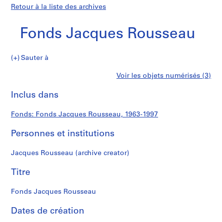
Retour à la liste des archives
Fonds Jacques Rousseau
Fonds
Sauter à
Jacques
S
Fonds
Voir les objets numérisés (3)
Rousseau
é
Imprimer
r
cette
Inclus dans
Jacques
i
page
e
Rousseau
Fonds: Fonds Jacques Rousseau, 1963-1997
(
s
Personnes et institutions
)
:
Jacques Rousseau (archive creator)
C
a
Titre
r
n
Fonds Jacques Rousseau
e
Dates de création
t