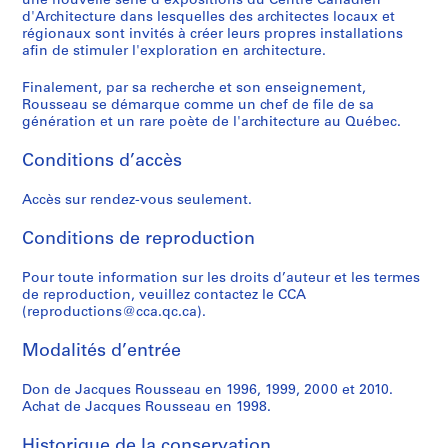
une nouvelle série d'expositions du Centre Canadien
x
P
e
,
i
7
h
1
i
e
e
t
e
AP066.S3.D9
d'Architecture dans lesquelles des architectes locaux et
p
o
-
1
c
e
9
e
M
r
i
,
AP066.S3.D5
régionaux sont invités à créer leurs propres installations
o
r
P
9
e
s
9
r
o
s
t
1
afin de stimuler l'exploration en architecture.
s
t
r
8
à
,
0
,
n
i
e
9
i
Finalement, par sa recherche et son enseignement,
d
o
4
b
1
1
t
t
m
8
AP066.S3.D7
Rousseau se démarque comme un chef de file de sa
t
e
j
u
9
9
r
é
a
4
AP066.S3.D3
génération et un rare poète de l'architecture au Québec.
i
M
e
r
8
9
é
d
i
AP066.S3.D14
o
o
t
e
7
0
a
e
s
Conditions d’accès
n
n
d
a
-
l
M
o
AP066.S3.D8
s
t
'
u
1
,
o
n
Accès sur rendez-vous seulement.
,
r
o
x
9
1
n
,
1
é
r
M
8
9
t
1
Conditions de reproduction
9
a
n
o
8
9
r
9
8
Pour toute information sur les droits d’auteur et les termes
l
e
z
3
é
9
AP066.S3.D6
de reproduction, veuillez contactez le CCA
6
-
m
a
a
7
AP066.S3.D11
(reproductions@cca.qc.ca).
-
L
e
r
l
AP066.S3.D13
1
'
n
t
,
Modalités d’entrée
9
É
t
,
1
9
t
a
1
9
Don de Jacques Rousseau en 1996, 1999, 2000 et 2010.
6
a
t
9
9
Achat de Jacques Rousseau en 1998.
n
i
8
3
AP066.S5
Historique de la conservation