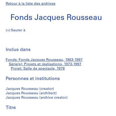
Retour à la liste des archives
Fonds Jacques Rousseau
Sauter à
F
Salle
o
Imp
n
cet
Inclus dans
de
d
pa
s
spectacle
Fonds: Fonds Jacques Rousseau, 1963-1997
J
Série(s): Projets et réalisations, 1973-1997
a
Projet: Salle de spectacle, 1978
c
q
Personnes et institutions
u
Jacques Rousseau (creator)
e
Jacques Rousseau (architect)
s
Jacques Rousseau (archive creator)
R
o
Titre
u