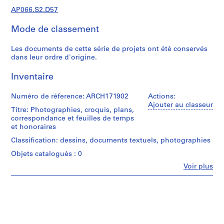
d
AP066.S2.D57
e
c
Mode de classement
r
o
Les documents de cette série de projets ont été conservés
q
dans leur ordre d'origine.
u
i
Inventaire
s
,
Numéro de réference: ARCH171902
Actions:
Ajouter au classeur
1
Titre: Photographies, croquis, plans,
9
correspondance et feuilles de temps
et honoraires
8
2
Classification: dessins, documents textuels, photographies
-
Objets catalogués : 0
1
Fe
Voir plus
9
Personnes
9
et
institutions:
7
Jacques
AP066.S1
Rousseau
(archive
S
creator)