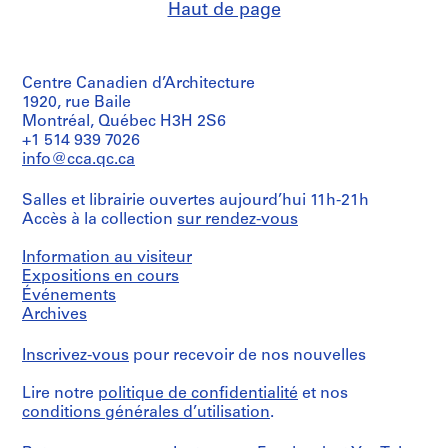
Haut de page
é
Quantité
r
/
i
Type
e
Centre Canadien d’Architecture
d’objet:
(
15
1920, rue Baile
dessin(s)
s
Montréal, Québec H3H 2S6
+1 514 939 7026
)
Collation:
info@cca.qc.ca
:
12
P
dessins
Salles et librairie ouvertes aujourd’hui 11h-21h
r
3
Accès à la collection
sur rendez-vous
photographies
o
0.01
j
m.l.
Information au visiteur
e
de
Expositions en cours
t
documents
Événements
textuels
s
Archives
e
Mention
t
Inscrivez-vous
pour recevoir de nos nouvelles
de
r
crédit:
é
Lire notre
politique de confidentialité
et nos
Fonds
Jacques
conditions générales d’utilisation
.
a
Rousseau
l
Collection