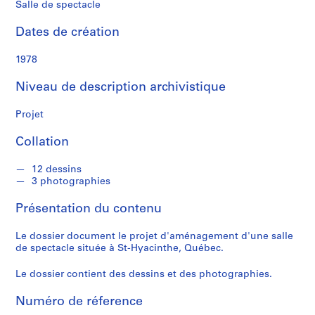
s
Salle de spectacle
s
e
Dates de création
a
u
1978
Niveau de description archivistique
S
é
Projet
r
i
Collation
e
(
12 dessins
3 photographies
s
)
Présentation du contenu
:
C
Le dossier document le projet d'aménagement d'une salle
a
de spectacle située à St-Hyacinthe, Québec.
r
n
Le dossier contient des dessins et des photographies.
e
Numéro de réference
t