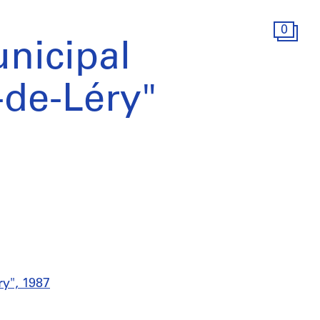
0
nicipal
de-Léry"
y", 1987