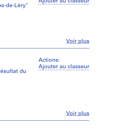
Ajouter au classeur
os-de-Léry"
Fermer
Voir plus
Actions:
Ajouter au classeur
ésultat du
Fermer
Voir plus