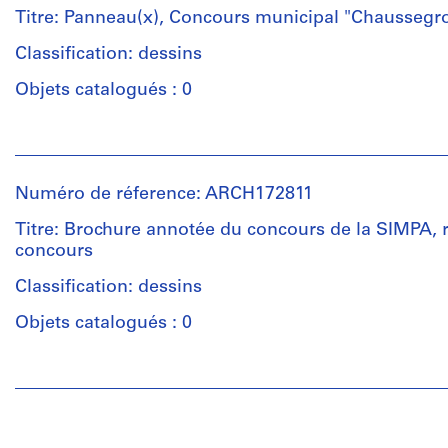
Rousseau
Titre: Panneau(x), Concours municipal "Chaussegr
(archive
creator)
Classification: dessins
Objets catalogués : 0
Quantité
/
Personnes
Type
et
d’objet:
institutions:
2
Numéro de réference: ARCH172811
Jacques
dessin(s)
Rousseau
Titre: Brochure annotée du concours de la SIMPA, r
(archive
concours
Collation:
creator)
13
Classification: dessins
dessins
Quantité
9
Objets catalogués : 0
/
reprographies
Type
Personnes
d’objet:
Dimensions:
et
3
sheets
institutions:
panneau(x)
(largest):
Jacques