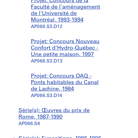
Projet: Concours de la
Faculté de l'aménagement
de l'Université de
Montréal, 1993-1994
AP066.S3.D12
Projet: Concours Nouveau
Confort d'Hydro-Québec -
Une petite maison, 1997
AP066.S3.D13
Projet: Concours OAQ -
Ponts habitables du Canal
de Lachine, 1984
AP066.S3.D14
Série(s): Œuvres du prix de
Rome, 1987-1990
AP066.S4