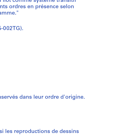
 l'îlot comme système transitif
ents ordres en présence selon
ramme."
5-002TG).
servés dans leur ordre d'origine.
 les reproductions de dessins