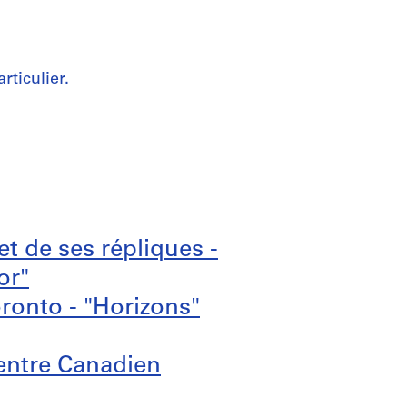
rticulier.
t de ses répliques -
or"
oronto - "Horizons"
Centre Canadien