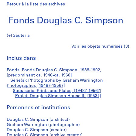
Retour à la liste des archives
Fonds Douglas C. Simpson
Sauter à
F
Douglas
Voir les objets numérisés (3)
o
Imprimer
n
cette
Inclus dans
Simpson
d
page
s
House
Fonds: Fonds Douglas C. Simpson, 1938-1992,
D
[predominant ca. 1940-ca. 1960]
o
Série(s): Photographs by Graham Warrington
II
u
Photographer, [1948?-1956?]
Sous-série: Prints and Plates, [1948?-1956?]
g
Projet: Douglas Simpson House II, [1953?]
l
a
Personnes et institutions
s
C
Douglas C. Simpson (architect)
.
Graham Warrington (photographer)
S
Douglas C. Simpson (creator)
Douglas C. Simpson (archive creator)