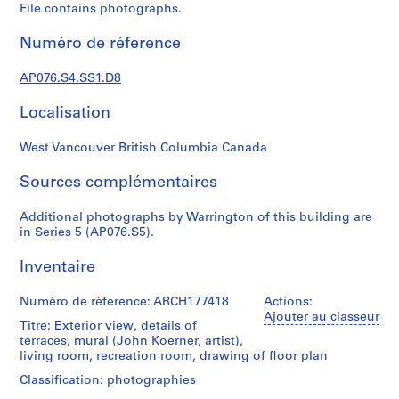
t
File contains photographs.
e
c
Numéro de réference
t
u
AP076.S4.SS1.D8
r
Localisation
a
l
West Vancouver British Columbia Canada
p
r
Sources complémentaires
o
j
Additional photographs by Warrington of this building are
e
in Series 5 (AP076.S5).
c
t
Inventaire
s
Numéro de réference: ARCH177418
,
Actions:
Ajouter au classeur
1
Titre: Exterior view, details of
9
terraces, mural (John Koerner, artist),
living room, recreation room, drawing of floor plan
3
8
Classification: photographies
-