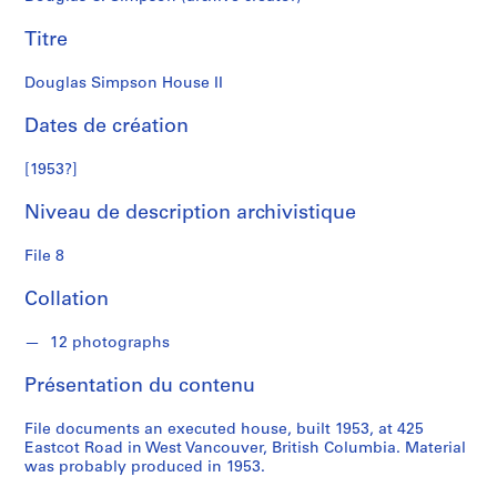
i
m
Titre
p
s
Douglas Simpson House II
o
n
Dates de création
[1953?]
S
é
Niveau de description archivistique
r
i
File 8
e
(
Collation
s
)
12 photographs
:
Présentation du contenu
A
r
File documents an executed house, built 1953, at 425
c
Eastcot Road in West Vancouver, British Columbia. Material
h
was probably produced in 1953.
i