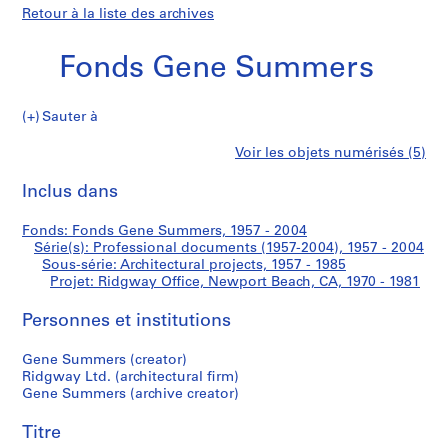
Retour à la liste des archives
Fonds Gene Summers
Sauter à
F
Ridgway
Voir les objets numérisés (5)
o
Imprimer
n
cette
Inclus dans
Office,
d
page
s
Newport
Fonds: Fonds Gene Summers, 1957 - 2004
G
Série(s): Professional documents (1957-2004), 1957 - 2004
e
Sous-série: Architectural projects, 1957 - 1985
Beach,
n
Projet: Ridgway Office, Newport Beach, CA, 1970 - 1981
e
CA
Personnes et institutions
S
u
Gene Summers (creator)
m
Ridgway Ltd. (architectural firm)
m
Gene Summers (archive creator)
e
r
Titre