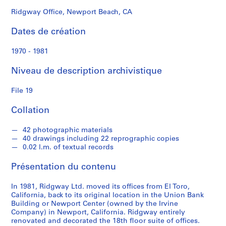
s
Ridgway Office, Newport Beach, CA
S
Dates de création
é
r
1970 - 1981
i
e
Niveau de description archivistique
(
s
File 19
)
Collation
:
P
42 photographic materials
r
40 drawings including 22 reprographic copies
o
0.02 l.m. of textual records
f
e
Présentation du contenu
s
s
In 1981, Ridgway Ltd. moved its offices from El Toro,
California, back to its original location in the Union Bank
i
Building or Newport Center (owned by the Irvine
o
Company) in Newport, California. Ridgway entirely
n
renovated and decorated the 18th floor suite of offices.