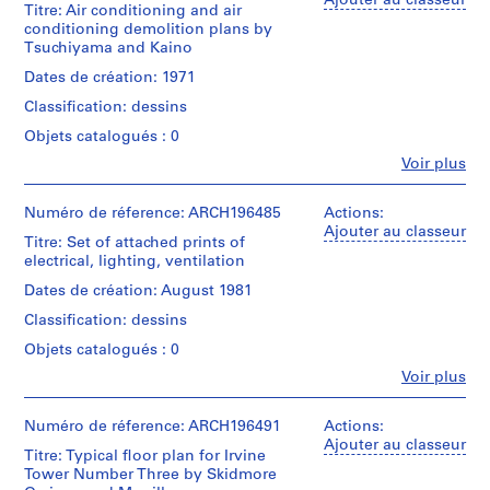
Ajouter au classeur
e
Titre: Air conditioning and air
Étape
Summers
conditioning demolition plans by
:
et
(archive
Tsuchiyama and Kaino
objectif:
A
creator)
dessins
r
Dates de création: 1971
préliminaires
Quantité
c
Classification: dessins
/
h
Collation:
Type
Objets catalogués : 0
11
i
d’objet:
Fe
drawings
Voir plus
3
t
Personnes
drawing(s)
e
et
Technique
institutions:
Numéro de réference: ARCH196485
Actions:
c
et
Étape
Gene
Ajouter au classeur
t
médium:
Titre: Set of attached prints of
et
Summers
Ink
u
electrical, lighting, ventilation
objectif:
(archive
on
dessins
r
creator)
Dates de création: August 1981
tracing
préliminaires
a
vellum
Classification: dessins
Description:
l
Collation:
Air
Objets catalogués : 0
p
Dimensions:
3
conditioning
sheets:
r
Fe
drawings
Voir plus
and
Personnes
76
o
air
et
x
Technique
conditioning
j
institutions:
Numéro de réference: ARCH196491
Actions:
91.5
et
demolition
Gene
e
Ajouter au classeur
cm
médium:
plans
Titre: Typical floor plan for Irvine
Summers
c
Ink
by
Tower Number Three by Skidmore
(archive
Mention