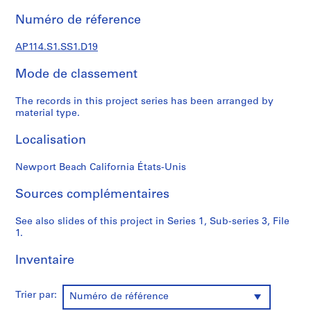
a
l
Numéro de réference
d
o
AP114.S1.SS1.D19
c
Mode de classement
u
m
The records in this project series has been arranged by
e
material type.
n
t
Localisation
s
(
Newport Beach California États-Unis
1
9
Sources complémentaires
5
7
See also slides of this project in Series 1, Sub-series 3, File
1.
-
2
Inventaire
0
0
4
Trier par:
Numéro de référence
)