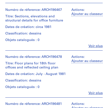
,
1
Numéro de réference: ARCH196467
Actions:
Ajouter au classeur
9
Titre: Sections, elevations and
5
structural details for office furniture
7
Dates de création: circa 1981
-
Classification: dessins
2
0
Objets catalogués : 0
0
Fe
Voir plus
Personnes
4
et
AP114.S1
institutions:
Numéro de réference: ARCH196478
Actions:
Gene
Ajouter au classeur
Titre: Floor plans for 18th floor
S
Summers
offices and reflected ceiling plan
(archive
o
creator)
Dates de création: July - August 1981
u
s
Classification: dessins
Quantité
-
/
Objets catalogués : 0
s
Type
Fe
Voir plus
d’objet:
é
Personnes
11
r
et
drawing(s)
institutions:
Numéro de réference: ARCH196481
Actions:
i
Gene