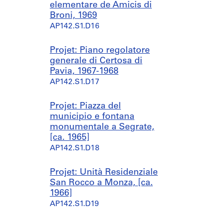
elementare de Amicis di
Broni, 1969
AP142.S1.D16
Projet: Piano regolatore
generale di Certosa di
Pavia, 1967-1968
AP142.S1.D17
Projet: Piazza del
municipio e fontana
monumentale a Segrate,
[ca. 1965]
AP142.S1.D18
Projet: Unità Residenziale
San Rocco a Monza, [ca.
1966]
AP142.S1.D19