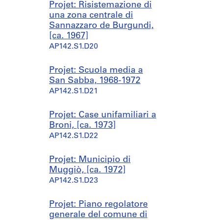
Projet: Risistemazione di
una zona centrale di
Sannazzaro de Burgundi,
[ca. 1967]
AP142.S1.D20
Projet: Scuola media a
San Sabba, 1968-1972
AP142.S1.D21
Projet: Case unifamiliari a
Broni, [ca. 1973]
AP142.S1.D22
Projet: Municipio di
Muggiò, [ca. 1972]
AP142.S1.D23
Projet: Piano regolatore
generale del comune di