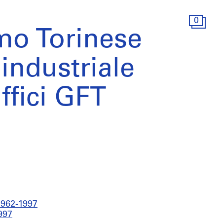
0
mo Torinese
 industriale
ffici GFT
1962-1997
997