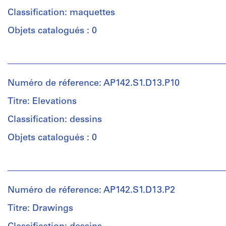
Classification: maquettes
Objets catalogués : 0
Personnes
et
institutions:
Numéro de réference: AP142.S1.D13.P10
Aldo
Rossi
Titre: Elevations
(archive
creator)
Classification: dessins
Objets catalogués : 0
Quantité
/
Personnes
Type
et
d’objet:
institutions:
1
Numéro de réference: AP142.S1.D13.P2
Aldo
presentation
Rossi
model(s)
Titre: Drawings
(archive