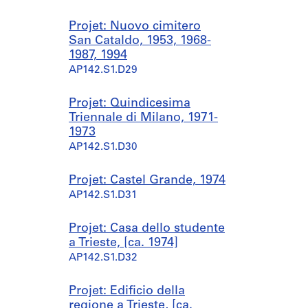
Projet: Nuovo cimitero
San Cataldo, 1953, 1968-
1987, 1994
AP142.S1.D29
Projet: Quindicesima
Triennale di Milano, 1971-
1973
AP142.S1.D30
Projet: Castel Grande, 1974
AP142.S1.D31
Projet: Casa dello studente
a Trieste, [ca. 1974]
AP142.S1.D32
Projet: Edificio della
regione a Trieste, [ca.