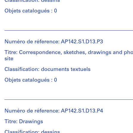
creator)
Classification: dessins
Étape
et
Objets catalogués : 0
Quantité
objectif:
/
maquette
Personnes
Type
de
et
d’objet:
présentation
institutions:
2
Numéro de réference: AP142.S1.D13.P3
Aldo
design
Collation:
Rossi
development
Titre: Correspondence, sketches, drawings and ph
1
(archive
drawing(s)
site
presentation
creator)
models
Classification: documents textuels
Étape
Quantité
et
Objets catalogués : 0
Technique
/
objectif:
et
Type
design
Personnes
médium:
d’objet:
development
et
Balsa,
1
drawings
institutions:
paper
textual
Numéro de réference: AP142.S1.D13.P4
Aldo
and
record(s)
Collation:
Rossi
copper
Titre: Drawings
2
(archive
on
Collation:
design
creator)
Classification: dessins