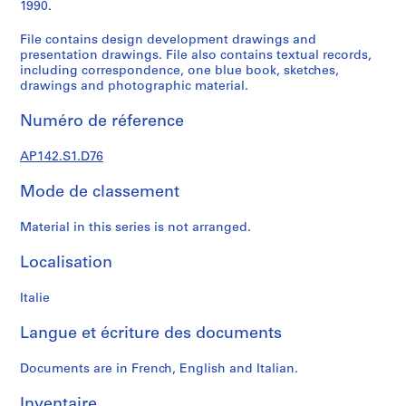
3
1990.
-
File contains design development drawings and
1
presentation drawings. File also contains textual records,
9
including correspondence, one blue book, sketches,
9
drawings and photographic material.
7
,
Numéro de réference
p
r
AP142.S1.D76
e
Mode de classement
d
o
Material in this series is not arranged.
m
i
Localisation
n
a
Italie
n
t
Langue et écriture des documents
1
9
Documents are in French, English and Italian.
6
Inventaire
2