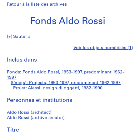
Retour à la liste des archives
Fonds Aldo Rossi
Sauter à
F
Alessi:
Voir les objets numérisés (1)
o
Imprimer
n
cette
Inclus dans
design
d
page
s
di
Fonds: Fonds Aldo Rossi, 1953-1997, predominant 1962-
A
1997
l
Série(s): Projects, 1953-1997, predominant 1962-1997
oggetti
d
Projet: Alessi: design di oggetti, 1982-1990
o
Personnes et institutions
R
o
Aldo Rossi (architect)
s
Aldo Rossi (archive creator)
s
i
Titre