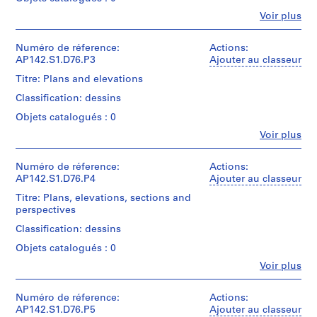
Type
t
d’objet:
Fe
Voir plus
u
Personnes
1
r
et
textual
institutions:
Numéro de réference:
Actions:
a
record(s)
Aldo
AP142.S1.D76.P3
Ajouter au classeur
z
Rossi
Collation:
Titre: Plans and elevations
i
(archive
0.03
o
creator)
Classification: dessins
linear
n
meter
Objets catalogués : 0
Quantité
of
e
/
Fe
Voir plus
textual
d
Personnes
Type
records
e
et
d’objet:
and
institutions:
Numéro de réference:
Actions:
l
1
other
Aldo
AP142.S1.D76.P4
Ajouter au classeur
textual
l
materials
Rossi
record(s)
Titre: Plans, elevations, sections and
a
(archive
Mention
perspectives
z
creator)
Collation:
de
o
Classification: dessins
0.03
crédit:
Quantité
linear
n
Aldo
Objets catalogués : 0
/
meter
Rossi
a
Type
Fe
Voir plus
of
fonds
d
Personnes
d’objet:
textual
Collection
et
i
11
records
Centre
institutions:
Numéro de réference:
Actions:
design
v
and
Canadien
Aldo
AP142.S1.D76.P5
Ajouter au classeur
development
other