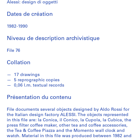
Alessi: design di oggetti
S
é
Dates de création
r
i
1982-1990
e
(
Niveau de description archivistique
s
)
File 76
:
P
Collation
r
o
17 drawings
5 reprographic copies
j
0,06 l.m. textual records
e
c
Présentation du contenu
t
s
File documents several objects designed by Aldo Rossi for
,
the Italian design factory ALESSI. The objects represented
in this file are: la Conica, il Conico, la Cupola, la Cubica, the
1
press filter coffee maker, other tea and coffee accessories,
9
the Tea & Coffee Piazza and the Momento wall clock and
5
watch. Material in this file was produced between 1982 and