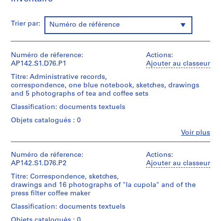
-
1
Trier par:
Numéro de référence
9
9
7
Numéro de réference:
Actions:
AP142.S1
AP142.S1.D76.P1
Ajouter au classeur
Titre: Administrative records,
P
correspondence, one blue notebook, sketches, drawings
r
and 5 photographs of tea and coffee sets
o
Classification: documents textuels
j
Objets catalogués : 0
e
t
Fe
Voir plus
Personnes
:
et
R
institutions:
Numéro de réference:
Actions:
i
Aldo
AP142.S1.D76.P2
Ajouter au classeur
Rossi
s
Titre: Correspondence, sketches,
(archive
t
drawings and 16 photographs of "la cupola" and of the
creator)
press filter coffee maker
r
u
Quantité
Classification: documents textuels
t
/
Objets catalogués : 0