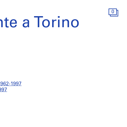
0
nte a Torino
1962-1997
997