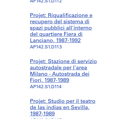
AP142.S1.D112
Projet: Riqualificazione e
recupero del sistema di
spazi pubblici all'interno
del quartiere Fiera di
Lanciano, 1987-1992
AP142.S1.D113
Projet: Stazione di servizio
autostradale per l'area
Milano - Autostrada dei
Fiori, 1987-1989
AP142.S1.D114
Projet: Studio per il teatro
de las indias en Sevilla,
1987-1989
AP142.S1.D115