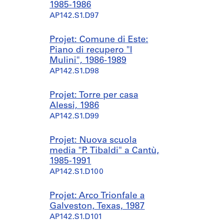
1985-1986
AP142.S1.D97
Projet: Comune di Este:
Piano di recupero "I
Mulini", 1986-1989
AP142.S1.D98
Projet: Torre per casa
Alessi, 1986
AP142.S1.D99
Projet: Nuova scuola
media "P. Tibaldi" a Cantù,
1985-1991
AP142.S1.D100
Projet: Arco Trionfale a
Galveston, Texas, 1987
AP142.S1.D101