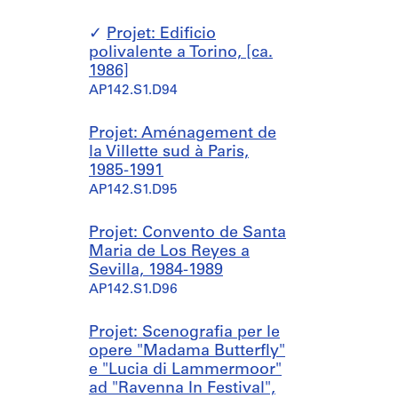
Projet: Edificio
polivalente a Torino, [ca.
1986]
AP142.S1.D94
Projet: Aménagement de
la Villette sud à Paris,
1985-1991
AP142.S1.D95
Projet: Convento de Santa
Maria de Los Reyes a
Sevilla, 1984-1989
AP142.S1.D96
Projet: Scenografia per le
opere "Madama Butterfly"
e "Lucia di Lammermoor"
ad "Ravenna In Festival",