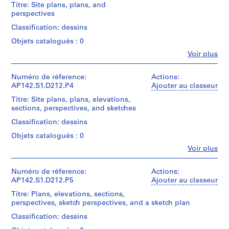
t
Titre: Site plans, plans, and
(archive
Étape
perspectives
u
creator)
et
r
Classification: dessins
objectif:
Quantité
a
dessins
Objets catalogués : 0
/
conceptuels
z
Type
Fe
Voir plus
i
Personnes
d’objet:
Collation:
o
et
2
55
institutions:
Numéro de réference:
Actions:
conceptual
n
conceptual
Aldo
AP142.S1.D212.P4
Ajouter au classeur
drawing(s)
e
drawings
Rossi
Titre: Site plans, plans, elevations,
d
(archive
Étape
sections, perspectives, and sketches
Technique
e
creator)
et
et
l
Classification: dessins
objectif:
médium:
Quantité
dessins
l
Graphite,
Objets catalogués : 0
/
conceptuels
a
ink
Type
Fe
Voir plus
and
z
Personnes
d’objet:
Collation:
paper
et
9
o
2
collage
institutions:
Numéro de réference:
Actions:
design
n
conceptual
on
Aldo
AP142.S1.D212.P5
Ajouter au classeur
development
drawings
a
paper
Rossi
drawing(s)
Titre: Plans, elevations, sections,
and
d
(archive
perspectives, sketch perspectives, and a sketch plan
Technique
reprographic
creator)
i
Étape
et
copies
Classification: dessins
et
v
médium:
Quantité
objectif: