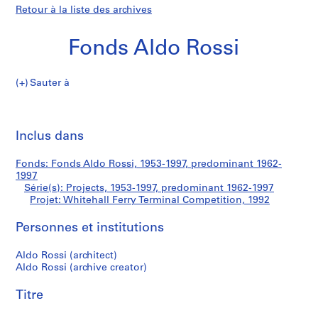
Retour à la liste des archives
Fonds Aldo Rossi
Sauter à
F
Whitehall
o
Imp
n
cet
Inclus dans
Ferry
d
pa
s
Terminal
Fonds: Fonds Aldo Rossi, 1953-1997, predominant 1962-
A
1997
l
Série(s): Projects, 1953-1997, predominant 1962-1997
Competition
d
Projet: Whitehall Ferry Terminal Competition, 1992
o
Personnes et institutions
R
o
Aldo Rossi (architect)
s
Aldo Rossi (archive creator)
s
i
Titre