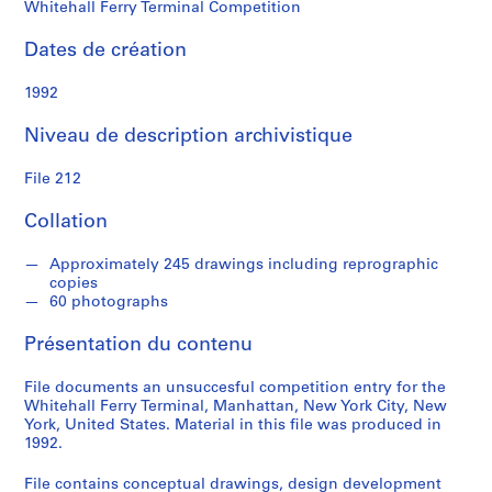
Whitehall Ferry Terminal Competition
S
é
Dates de création
r
i
1992
e
(
Niveau de description archivistique
s
)
File 212
:
P
Collation
r
o
Approximately 245 drawings including reprographic
copies
j
60 photographs
e
c
Présentation du contenu
t
s
File documents an unsuccesful competition entry for the
,
Whitehall Ferry Terminal, Manhattan, New York City, New
York, United States. Material in this file was produced in
1
1992.
9
5
File contains conceptual drawings, design development