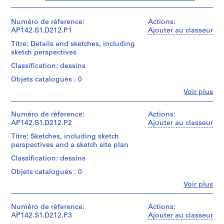
-
1
Numéro de réference:
Actions:
9
AP142.S1.D212.P1
Ajouter au classeur
9
Titre: Details and sketches, including
7
sketch perspectives
AP142.S1
Classification: dessins
Objets catalogués : 0
P
r
Fe
Voir plus
Personnes
o
et
j
institutions:
Numéro de réference:
Actions:
Aldo
e
AP142.S1.D212.P2
Ajouter au classeur
Rossi
t
Titre: Sketches, including sketch
(archive
:
perspectives and a sketch site plan
creator)
R
Classification: dessins
i
Quantité
Objets catalogués : 0
/
s
Type
Fe
Voir plus
t
Personnes
d’objet:
r
et
55
u
institutions:
Numéro de réference:
Actions:
conceptual
Aldo
AP142.S1.D212.P3
Ajouter au classeur
drawing(s)
t
Rossi