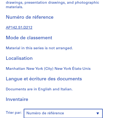
3
drawings, presentation drawings, and photographic
-
materials.
1
Numéro de réference
9
9
AP142.S1.D212
7
,
Mode de classement
p
r
Material in this series is not arranged.
e
d
Localisation
o
m
Manhattan New York (City) New York États-Unis
i
n
Langue et écriture des documents
a
Documents are in English and Italian.
n
t
Inventaire
1
9
6
Trier par:
Numéro de référence
2