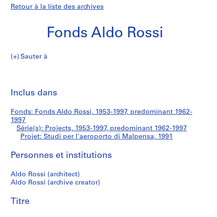
Retour à la liste des archives
Fonds Aldo Rossi
Sauter à
F
Studi
o
Imp
n
cet
Inclus dans
per
d
pa
s
l'aeroporto
Fonds: Fonds Aldo Rossi, 1953-1997, predominant 1962-
A
1997
l
Série(s): Projects, 1953-1997, predominant 1962-1997
di
d
Projet: Studi per l'aeroporto di Malpensa, 1991
o
Malpensa
Personnes et institutions
R
o
Aldo Rossi (architect)
s
Aldo Rossi (archive creator)
s
i
Titre