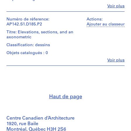
-
Fe
Voir plus
Personnes
1
et
9
institutions:
Numéro de réference:
Actions:
9
Aldo
AP142.S1.D185.P2
Ajouter au classeur
Rossi
7
Titre: Elevations, sections, and an
(archive
AP142.S1
axonometric
creator)
Classification: dessins
P
Quantité
Objets catalogués : 0
r
/
o
Type
Fe
Voir plus
Personnes
d’objet:
j
et
2
e
institutions:
conceptual
t
Aldo
drawing(s)
Rossi
:
(archive
Étape
R
creator)
et
i
Haut de page
objectif:
s
Quantité
dessins
t
/
conceptuels
Type
r
Centre Canadien d’Architecture
d’objet:
Collation:
u
3
1920, rue Baile
2
t
presentation
Montréal, Québec H3H 2S6
conceptual