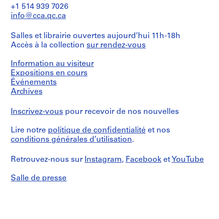
t
drawing(s)
+1 514 939 7026
drawings
u
info@cca.qc.ca
Étape
r
Technique
et
et
a
Salles et librairie ouvertes aujourd’hui 11h-18h
objectif:
médium:
z
Accès à la collection
sur rendez-vous
presentation
Graphite,
drawings
i
ink,
(proposals)
Information au visiteur
o
pastel
Expositions en cours
and
n
Collation:
Événements
watercolour
e
3
on
Archives
d
presentation
paper
drawings
e
and
Inscrivez-vous
pour recevoir de nos nouvelles
a
l
Technique
reprographic
l
Lire notre
politique de confidentialité
et nos
et
copy
a
conditions générales d’utilisation
.
médium:
z
Graphite,
Dimensions:
ink,
o
sheet
Retrouvez-nous sur
Instagram
,
Facebook
et
YouTube
watercolour,
(smallest):
n
paper
49
Salle de presse
a
collage
x
d
and
25
correction
i
cm
fluid
sheet
v
on
(largest):