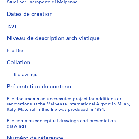
Studi per l'aeroporto di Malpensa
S
é
Dates de création
r
i
1991
e
(
Niveau de description archivistique
s
)
File 185
:
P
Collation
r
o
5 drawings
j
Présentation du contenu
e
c
File documents an unexecuted project for additions or
t
renovations at the Malpensa International Airport in Milan,
s
Italy. Material in this file was produced in 1991.
,
1
File contains conceptual drawings and presentation
drawings.
9
5
Numéro de réference