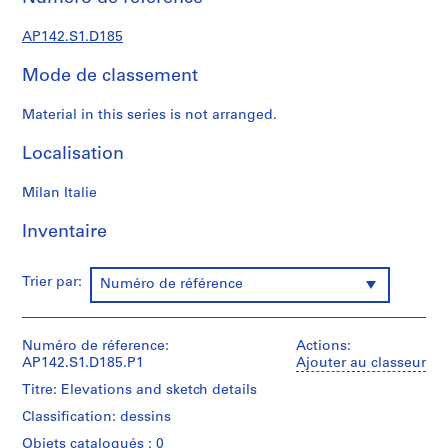
3
-
AP142.S1.D185
1
9
Mode de classement
9
7
Material in this series is not arranged.
,
p
Localisation
r
e
Milan Italie
d
Inventaire
o
m
i
Trier par:
Numéro de référence
n
a
n
Numéro de réference:
Actions:
t
AP142.S1.D185.P1
Ajouter au classeur
1
Titre: Elevations and sketch details
9
Classification: dessins
6
Objets catalogués : 0
2