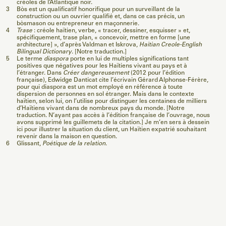
créoles de l’Atlantique noir.
3
Bòs est un qualificatif honorifique pour un surveillant de la
construction ou un ouvrier qualifié et, dans ce cas précis, un
bòsmason ou entrepreneur en maçonnerie.
4
Trase
: créole haïtien, verbe, « tracer, dessiner, esquisser » et,
spécifiquement, trase plan, « concevoir, mettre en forme [une
architecture] », d’après Valdman et Iskrova,
Haitian Creole-English
Bilingual Dictionary
. [Notre traduction.]
5
Le terme
diaspora
porte en lui de multiples significations tant
positives que négatives pour les Haïtiens vivant au pays et à
l’étranger. Dans
Créer dangereusement
(2012 pour l’édition
française), Edwidge Danticat cite l’écrivain Gérard Alphonse-Férère,
pour qui diaspora est un mot employé en référence à toute
dispersion de personnes en sol étranger. Mais dans le contexte
haïtien, selon lui, on l’utilise pour distinguer les centaines de milliers
d’Haïtiens vivant dans de nombreux pays du monde. [Notre
traduction. N’ayant pas accès à l’édition française de l’ouvrage, nous
avons supprimé les guillemets de la citation.] Je m’en sers à dessein
ici pour illustrer la situation du client, un Haïtien expatrié souhaitant
revenir dans la maison en question.
6
Glissant,
Poétique de la relation
.