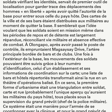
soldats vérifiant les identités, servait de premier outil de
localisation pour garder trace des déplacements des
hommes « en liberté » après avoir quitté l’autorité de la
base pour entrer sous celle du pays hôte. Des cartes de
la ville et de ses bars étaient distribuées aux militaires au
moment de quitter la base. Il semblerait que l’idée
voulant que les soldats soient en mission même dans
les périodes de repos et de détente est largement
répandue, réconciliant vie militaire et absence effective
de combat. À Olongapo, après avoir passé le poste de
contrôle, ils empruntaient Magsaysay Drive, l’artère
principale bordée de bars et de clubs. Une fois à
l’extérieur de la base, les mouvements des soldats
pouvaient être suivis grâce à leur numéro
d’identification, celui d’un établissement et ses
informations de coordination sur la carte; une liste de
bars et hôtels répertoriés transformait ainsi la rue en un
théâtre d’opérations balisé. En ce sens, la première
forme d’urbanisme était une triangulation entre soldat,
carte et rue (probablement l’unique aperçu qu’auraient
les militaires du pays hôte), tous placés sous la
supervision du grand prévôt (chef de la police militaire).
Ce système était une manière pour l’armée de se
coordonner avec la clinique, et pour le grand prévôt de