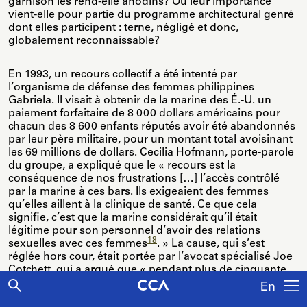
garnison les rend-elle anodins? Ou leur importance
vient-elle pour partie du programme architectural genré
dont elles participent : terne, négligé et donc,
globalement reconnaissable?
En 1993, un recours collectif a été intenté par
l’organisme de défense des femmes philippines
Gabriela. Il visait à obtenir de la marine des É.-U. un
paiement forfaitaire de 8 000 dollars américains pour
chacun des 8 600 enfants réputés avoir été abandonnés
par leur père militaire, pour un montant total avoisinant
les 69 millions de dollars. Cecilia Hofmann, porte-parole
du groupe, a expliqué que le « recours est la
conséquence de nos frustrations […] l’accès contrôlé
par la marine à ces bars. Ils exigeaient des femmes
qu’elles aillent à la clinique de santé. Ce que cela
signifie, c’est que la marine considérait qu’il était
légitime pour son personnel d’avoir des relations
18
sexuelles avec ces femmes
. » La cause, qui s’est
réglée hors cour, était portée par l’avocat spécialisé Joe
Cotchett, qui a argué que « pendant plus de cinquante
ans, la marine a contrôlé l’exploitation [sexuelle] à
En
Olongapo, dans la baie de Subic. Aujourd’hui, il est