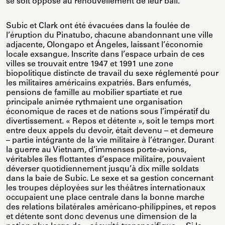
se soit opposé au renouvellement de leur bail.
Subic et Clark ont été évacuées dans la foulée de
l’éruption du Pinatubo, chacune abandonnant une ville
adjacente, Olongapo et Ángeles, laissant l’économie
locale exsangue. Inscrite dans l’espace urbain de ces
villes se trouvait entre 1947 et 1991 une zone
biopolitique distincte de travail du sexe réglementé pour
les militaires américains expatriés. Bars enfumés,
pensions de famille au mobilier spartiate et rue
principale animée rythmaient une organisation
économique de races et de nations sous l’impératif du
divertissement. « Repos et détente », soit le temps mort
entre deux appels du devoir, était devenu – et demeure
– partie intégrante de la vie militaire à l’étranger. Durant
la guerre au Vietnam, d’immenses porte-avions,
véritables îles flottantes d’espace militaire, pouvaient
déverser quotidiennement jusqu’à dix mille soldats
dans la baie de Subic. Le sexe et sa gestion concernant
les troupes déployées sur les théâtres internationaux
occupaient une place centrale dans la bonne marche
des relations bilatérales américano-philippines, et repos
et détente sont donc devenus une dimension de la