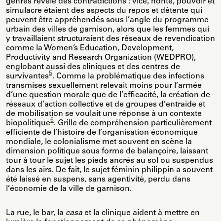
genrés révèle des contradictions : vice, honte, pouvoir et
simulacre étaient des aspects du repos et détente qui
peuvent être appréhendés sous l’angle du programme
urbain des villes de garnison, alors que les femmes qui
y travaillaient structuraient des réseaux de revendication
comme la Women’s Education, Development,
Productivity and Research Organization (WEDPRO),
englobant aussi des cliniques et des centres de
5
survivantes
. Comme la problématique des infections
transmises sexuellement relevait moins pour l’armée
d’une question morale que de l’efficacité, la création de
réseaux d’action collective et de groupes d’entraide et
de mobilisation se voulait une réponse à un contexte
6
biopolitique
. Grille de compréhension particulièrement
efficiente de l’histoire de l’organisation économique
mondiale, le colonialisme met souvent en scène la
dimension politique sous forme de balançoire, laissant
tour à tour le sujet les pieds ancrés au sol ou suspendus
dans les airs. De fait, le sujet féminin philippin a souvent
été laissé en suspens, sans agentivité, perdu dans
l’économie de la ville de garnison.
La rue, le bar, la
casa
et la clinique aident à mettre en