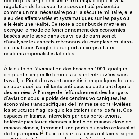
notion plus large de « sécurité transpacifique ». Si la
régulation de la sexualité a souvent été présentée
comme un mal nécessaire pour la sécurité militaire, elle
a eu des effets variés et systématiques sur les pays où
elle était une réalité. Ce texte a pour but de mettre en
exergue le mode de fonctionnement des économies
basées sur le sexe dans ces villes de garnison et
d’analyser les aspects méconnus du complexe militaro-
colonial sous l’angle du rapport au corps et aux
relations impérialistes latentes.
À la suite de l’évacuation des bases en 1991, quelque
cinquante-cinq mille femmes se sont retrouvées sans
travail, le Pinatubo ayant concrétisé en quelques heures
ce pour quoi les militants anti-base se battaient depuis
des années. À l’image de l’effondrement des hangars
d’aviation sous le poids des cendres volcaniques, les
économies transpacifiques de l’intime se sont révélées
les structures fragiles qu’elles étaient dans les faits. Ces
espaces militaires, interreliés par des porte-avions,
hétérotopies foucaldiennes allant « de maison close en
maison close », formaient une partie du cadre colonial et
1
du legs impérial
. L’accord sur les bases militaires, signé