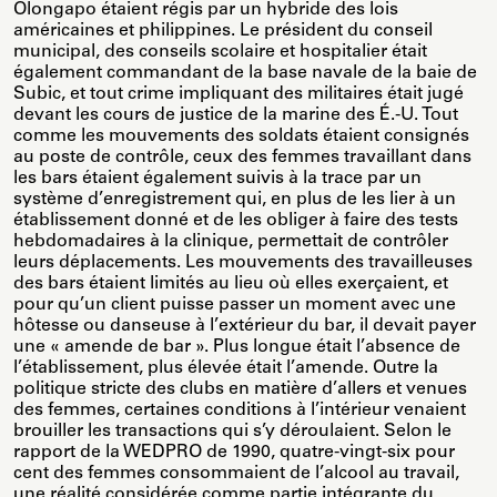
Olongapo étaient régis par un hybride des lois
américaines et philippines. Le président du conseil
municipal, des conseils scolaire et hospitalier était
également commandant de la base navale de la baie de
Subic, et tout crime impliquant des militaires était jugé
devant les cours de justice de la marine des É.-U. Tout
comme les mouvements des soldats étaient consignés
au poste de contrôle, ceux des femmes travaillant dans
les bars étaient également suivis à la trace par un
système d’enregistrement qui, en plus de les lier à un
établissement donné et de les obliger à faire des tests
hebdomadaires à la clinique, permettait de contrôler
leurs déplacements. Les mouvements des travailleuses
des bars étaient limités au lieu où elles exerçaient, et
pour qu’un client puisse passer un moment avec une
hôtesse ou danseuse à l’extérieur du bar, il devait payer
une « amende de bar ». Plus longue était l’absence de
l’établissement, plus élevée était l’amende. Outre la
politique stricte des clubs en matière d’allers et venues
des femmes, certaines conditions à l’intérieur venaient
brouiller les transactions qui s’y déroulaient. Selon le
rapport de la WEDPRO de 1990, quatre-vingt-six pour
cent des femmes consommaient de l’alcool au travail,
une réalité considérée comme partie intégrante du