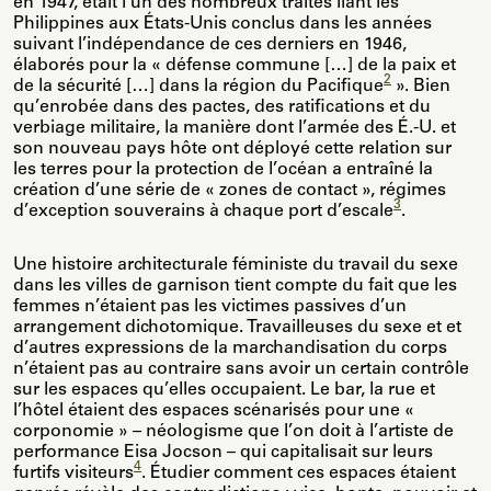
en 1947, était l’un des nombreux traités liant les
Philippines aux États-Unis conclus dans les années
suivant l’indépendance de ces derniers en 1946,
élaborés pour la « défense commune […] de la paix et
2
de la sécurité […] dans la région du Pacifique
». Bien
qu’enrobée dans des pactes, des ratifications et du
verbiage militaire, la manière dont l’armée des É.-U. et
son nouveau pays hôte ont déployé cette relation sur
les terres pour la protection de l’océan a entraîné la
création d’une série de « zones de contact », régimes
3
d’exception souverains à chaque port d’escale
.
Une histoire architecturale féministe du travail du sexe
dans les villes de garnison tient compte du fait que les
femmes n’étaient pas les victimes passives d’un
arrangement dichotomique. Travailleuses du sexe et et
d’autres expressions de la marchandisation du corps
n’étaient pas au contraire sans avoir un certain contrôle
sur les espaces qu’elles occupaient. Le bar, la rue et
l’hôtel étaient des espaces scénarisés pour une «
corponomie » – néologisme que l’on doit à l’artiste de
performance Eisa Jocson – qui capitalisait sur leurs
4
furtifs visiteurs
. Étudier comment ces espaces étaient