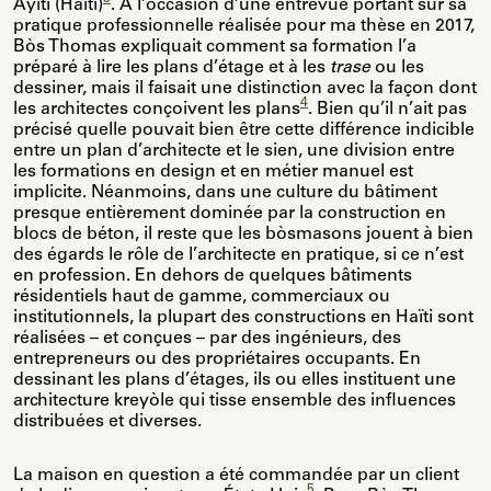
Ayiti (Haïti)
. À l’occasion d’une entrevue portant sur sa
pratique professionnelle réalisée pour ma thèse en 2017,
Bòs Thomas expliquait comment sa formation l’a
préparé à lire les plans d’étage et à les
trase
ou les
dessiner, mais il faisait une distinction avec la façon dont
4
les architectes conçoivent les plans
. Bien qu’il n’ait pas
précisé quelle pouvait bien être cette différence indicible
entre un plan d’architecte et le sien, une division entre
les formations en design et en métier manuel est
implicite. Néanmoins, dans une culture du bâtiment
presque entièrement dominée par la construction en
blocs de béton, il reste que les bòsmasons jouent à bien
des égards le rôle de l’architecte en pratique, si ce n’est
en profession. En dehors de quelques bâtiments
résidentiels haut de gamme, commerciaux ou
institutionnels, la plupart des constructions en Haïti sont
réalisées – et conçues – par des ingénieurs, des
entrepreneurs ou des propriétaires occupants. En
dessinant les plans d’étages, ils ou elles instituent une
architecture kreyòle qui tisse ensemble des influences
distribuées et diverses.
La maison en question a été commandée par un client
5