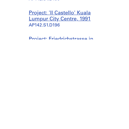
Project: 'Il Castello' Kuala
Lumpur City Centre, 1991
AP142.S1.D196
Project: Friedrichstrasse in
Berlin, 1991
AP142.S1.D197
Project: Torre Caripuglia,
Baricentro, 1993-1994
AP142.S1.D198
Project: Eurodisney, Paris,
1991-1992
AP142.S1.D199
Project: Edificio per uffici,
corso Vercelli, Torino,
Canadian Centre for Architecture
Galleries