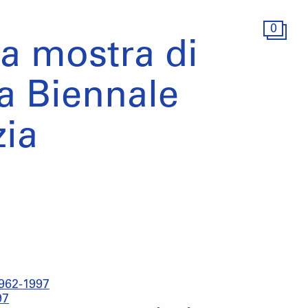
0
la mostra di
la Biennale
zia
1962-1997
97