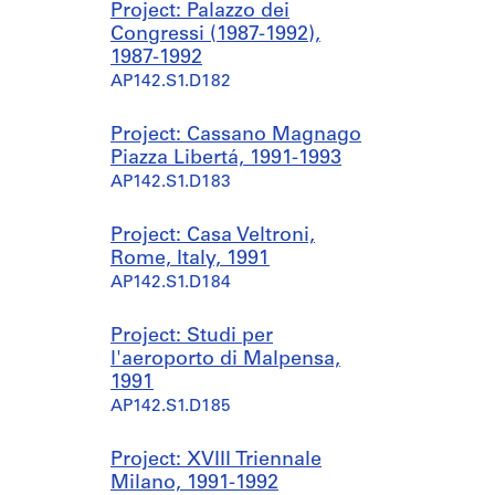
Project: Palazzo dei
Congressi (1987-1992),
1987-1992
AP142.S1.D182
Project: Cassano Magnago
Piazza Libertá, 1991-1993
AP142.S1.D183
Project: Casa Veltroni,
Rome, Italy, 1991
AP142.S1.D184
Project: Studi per
l'aeroporto di Malpensa,
1991
AP142.S1.D185
Project: XVIII Triennale
Milano, 1991-1992