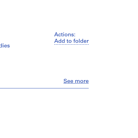
Actions:
Add to folder
dies
Close
See more