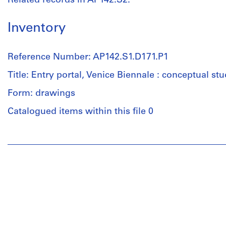
Related records in AP142.S2.
Inventory
Reference Number: AP142.S1.D171.P1
Title: Entry portal, Venice Biennale : conceptual stu
Form: drawings
Catalogued items within this file 0
People:
Aldo
Rossi
(archive
creator)
Description:
a
plan,