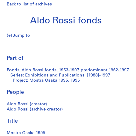
Back to list of archives
Aldo Rossi fonds
Jump to
A
Mostra
l
Pri
d
thi
Part of
Osaka
o
pa
R
1995
Fonds: Aldo Rossi fonds, 1953-1997, predominant 1962-1997
o
Series: Exhibitions and Publications, [1988]-1997
s
Project: Mostra Osaka 1995, 1995
s
i
People
f
Aldo Rossi (creator)
o
Aldo Rossi (archive creator)
n
d
Title
s
Mostra Osaka 1995