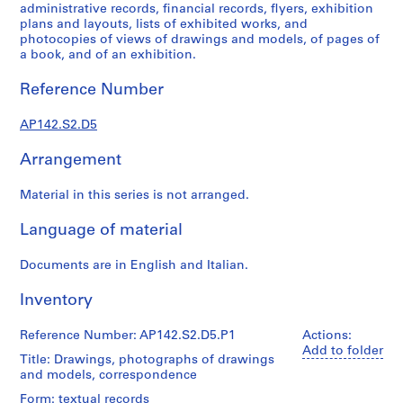
1
administrative records, financial records, flyers, exhibition
9
plans and layouts, lists of exhibited works, and
photocopies of views of drawings and models, of pages of
9
a book, and of an exhibition.
7
,
Reference Number
p
r
AP142.S2.D5
e
d
Arrangement
o
m
Material in this series is not arranged.
i
Language of material
n
a
Documents are in English and Italian.
n
t
Inventory
1
9
Reference Number: AP142.S2.D5.P1
Actions:
6
Add to folder
Title: Drawings, photographs of drawings
2
and models, correspondence
-
Form: textual records
1