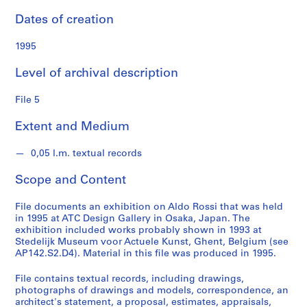
S
Dates of creation
e
r
1995
i
e
Level of archival description
s
:
File 5
P
r
Extent and Medium
o
j
0,05 l.m. textual records
e
Scope and Content
c
t
File documents an exhibition on Aldo Rossi that was held
s
in 1995 at ATC Design Gallery in Osaka, Japan. The
,
exhibition included works probably shown in 1993 at
1
Stedelijk Museum voor Actuele Kunst, Ghent, Belgium (see
9
AP142.S2.D4). Material in this file was produced in 1995.
5
File contains textual records, including drawings,
3
photographs of drawings and models, correspondence, an
-
architect's statement, a proposal, estimates, appraisals,