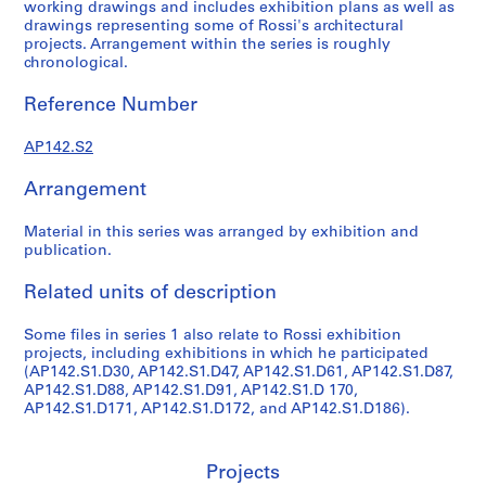
1
working drawings and includes exhibition plans as well as
drawings representing some of Rossi's architectural
9
projects. Arrangement within the series is roughly
9
chronological.
7
,
Reference Number
p
r
AP142.S2
e
d
Arrangement
o
m
Material in this series was arranged by exhibition and
publication.
i
n
Related units of description
a
n
Some files in series 1 also relate to Rossi exhibition
t
projects, including exhibitions in which he participated
1
(AP142.S1.D30, AP142.S1.D47, AP142.S1.D61, AP142.S1.D87,
AP142.S1.D88, AP142.S1.D91, AP142.S1.D 170,
9
AP142.S1.D171, AP142.S1.D172, and AP142.S1.D186).
6
2
-
Projects
1