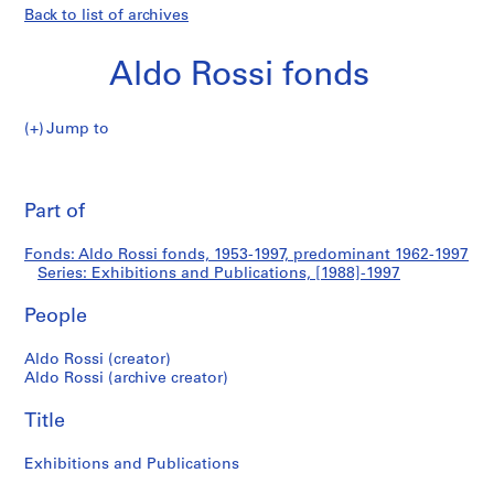
Back to list of archives
Aldo Rossi fonds
Jump to
A
Exhibitions
l
Pri
d
thi
Part of
and
o
pa
R
Publications
Fonds: Aldo Rossi fonds, 1953-1997, predominant 1962-1997
o
Series: Exhibitions and Publications, [1988]-1997
s
s
People
i
f
Aldo Rossi (creator)
Aldo Rossi (archive creator)
o
n
Title
d
s
Exhibitions and Publications