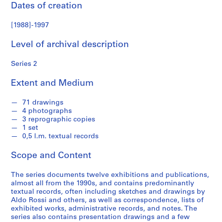
Dates of creation
S
e
[1988]-1997
r
i
Level of archival description
e
s
Series 2
:
P
Extent and Medium
r
o
71 drawings
j
4 photographs
e
3 reprographic copies
1 set
c
0,5 l.m. textual records
t
s
Scope and Content
,
1
The series documents twelve exhibitions and publications,
9
almost all from the 1990s, and contains predominantly
textual records, often including sketches and drawings by
5
Aldo Rossi and others, as well as correspondence, lists of
3
exhibited works, administrative records, and notes. The
-
series also contains presentation drawings and a few