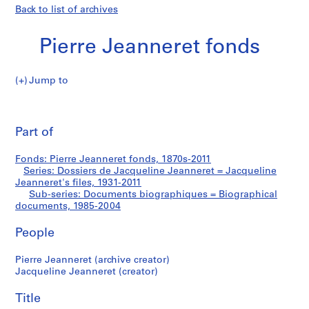
Back to list of archives
Pierre Jeanneret fonds
Jump to
P
Documents
i
Pri
e
thi
Part of
biographiques
r
pa
r
=
Fonds: Pierre Jeanneret fonds, 1870s-2011
e
Series: Dossiers de Jacqueline Jeanneret = Jacqueline
J
Jeanneret's files, 1931-2011
Biographical
e
Sub-series: Documents biographiques = Biographical
documents, 1985-2004
a
documents
n
People
n
e
Pierre Jeanneret (archive creator)
r
Jacqueline Jeanneret (creator)
e
t
Title