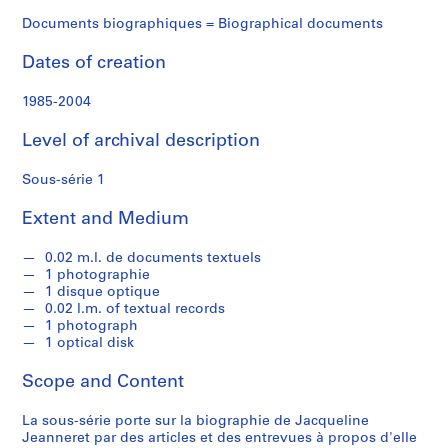
f
o
Documents biographiques = Biographical documents
n
Dates of creation
d
s
1985-2004
S
Level of archival description
e
r
Sous-série 1
i
Extent and Medium
e
s
0.02 m.l. de documents textuels
:
1 photographie
C
1 disque optique
o
0.02 l.m. of textual records
r
1 photograph
1 optical disk
r
e
Scope and Content
s
p
La sous-série porte sur la biographie de Jacqueline
o
Jeanneret par des articles et des entrevues à propos d'elle