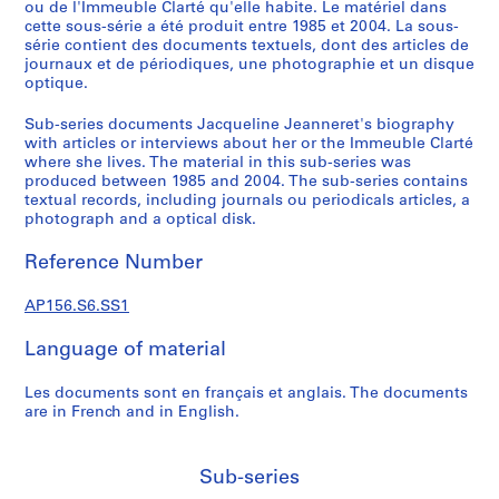
n
ou de l'Immeuble Clarté qu'elle habite. Le matériel dans
cette sous-série a été produit entre 1985 et 2004. La sous-
d
série contient des documents textuels, dont des articles de
a
journaux et de périodiques, une photographie et un disque
n
optique.
c
e
Sub-series documents Jacqueline Jeanneret's biography
with articles or interviews about her or the Immeuble Clarté
=
where she lives. The material in this sub-series was
C
produced between 1985 and 2004. The sub-series contains
o
textual records, including journals ou periodicals articles, a
r
photograph and a optical disk.
r
Reference Number
e
s
AP156.S6.SS1
p
o
Language of material
n
d
Les documents sont en français et anglais. The documents
e
are in French and in English.
n
c
e
Sub-series
,