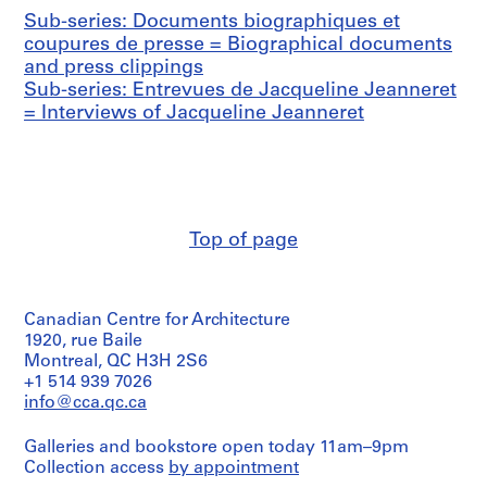
1
Sub-series: Documents biographiques et
9
coupures de presse = Biographical documents
1
and press clippings
9
Sub-series: Entrevues de Jacqueline Jeanneret
-
= Interviews of Jacqueline Jeanneret
1
9
7
0
AP156.S1
Top of page
S
S
S
S
u
u
u
e
b
b
b
r
Canadian Centre for Architecture
-
-
-
i
1920, rue Baile
s
s
s
e
Montreal, QC H3H 2S6
e
e
e
s
+1 514 939 7026
info@cca.qc.ca
r
r
r
:
i
i
i
D
Galleries and bookstore open today 11am–9pm
e
e
e
o
Collection access
by appointment
s
s
s
c