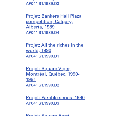
AP041.S1.1989.D3
Projet: Bankers Hall Plaza
competition, Calgary,
Alberta, 1989
AP041.S1.1989.D4
Projet: All the riches in the
world, 1990
AP041.S1.1990.D1
Projet: Square Viger,
Montréal, Québec, 1990-
1991
AP041.S1.1990.D2
Projet: Parable series, 1990
AP041.S1.1990.D3