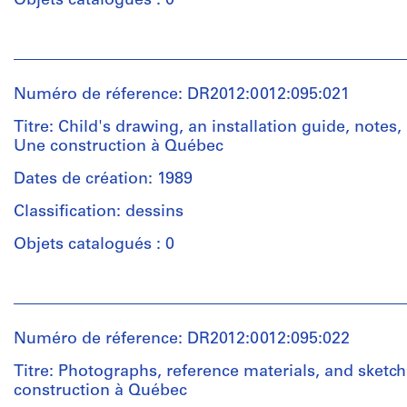
Objets catalogués : 0
d’objet:
1
Personnes
drawing(s)
et
institutions:
Numéro de réference: DR2012:0012:095:021
Étape
Melvin
et
Charney
Titre: Child's drawing, an installation guide, notes,
objectif:
(archive
Une construction à Québec
design
creator)
development
Dates de création: 1989
drawing
Description:
Classification: dessins
File
Collation:
containing
Objets catalogués : 0
1
architectural
drawing
drawings
Personnes
related
et
to
Dimensions:
institutions:
Une
Numéro de réference: DR2012:0012:095:022
sheet:
Melvin
construction
61.2
Charney
Titre: Photographs, reference materials, and sketc
à
×
(archive
construction à Québec
Québec.
183
creator)