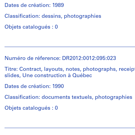
cm
Dates de création: 1989
Original
Description:
folder
Classification: dessins, photographies
Caractéristiques
File
inscribed
matérielles
containing
Objets catalogués : 0
in
et
documents
graphite:
contraintes
in
Une
Personnes
techniques:
French,
Construction
et
Rolled.
including
à
institutions:
a
Numéro de réference: DR2012:0012:095:023
Québec
Melvin
child's
-
Localisation:
Charney
Titre: Contract, layouts, notes, photographs, receip
drawing,
Cahier
Québec
(archive
slides, Une construction à Québec
an
de
Canada
creator)
installation
fabrication
Dates de création: 1990
guide,
et
Mention
Description:
notes,
d'assemblage
Classification: documents textuels, photographies
de
File
and
crédit:
containing
Objets catalogués : 0
a
Quantité
Melvin
documents
reprographic
/
Charney
in
copy
Personnes
Type
fonds
French,
of
et
d’objet:
Collection
including
an