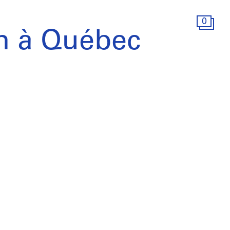
0
n à Québec