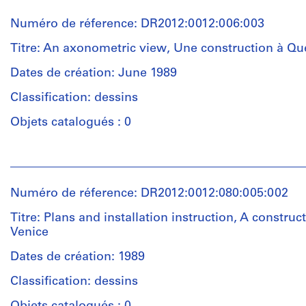
Numéro de réference: DR2012:0012:006:003
Titre: An axonometric view, Une construction à Q
Dates de création: June 1989
Classification: dessins
Objets catalogués : 0
Personnes
et
institutions:
Numéro de réference: DR2012:0012:080:005:002
Melvin
Charney
Titre: Plans and installation instruction, A construct
(archive
Venice
creator)
Dates de création: 1989
Quantité
Classification: dessins
/
Type