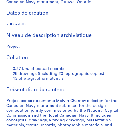
n
Canadian Navy monument, Ottawa, Ontario
e
y
Dates de création
2006-2010
S
é
Niveau de description archivistique
r
i
Project
e
(
Collation
s
)
0.27 l.m. of textual records
25 drawings (including 20 reprographic copies)
:
13 photographic materials
P
r
Présentation du contenu
o
j
Project series documents Melvin Charney’s design for the
e
Canadian Navy monument submited for the design
competition jointly commissioned by the National Capital
c
Commission and the Royal Canadian Navy. It Includes
t
conceptual drawings, working drawings, presentation
s
materials, textual records, photographic materials, and