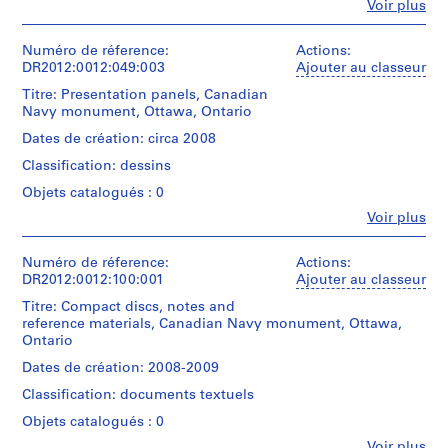
Fe
Voir plus
0
a
Personnes
planimetric
-
et
map
2
institutions:
Numéro de réference:
Actions:
of
Melvin
DR2012:0012:049:003
Ajouter au classeur
0
Ottawa,
Charney
1
Ontario.
Titre: Presentation panels, Canadian
(archive
The
Navy monument, Ottawa, Ontario
2
creator)
map,
AP041.S1.1950.D1
Dates de création: circa 2008
titled
Quantité
"Project:
Classification: dessins
/
P
Canadian
Type
Objets catalogués : 0
r
Navy
d’objet:
Monument,
o
Fe
Voir plus
1
Personnes
Richmond
j
roll(s)
et
Landing"
e
institutions:
Numéro de réference:
Actions:
is
Collation:
t
Melvin
DR2012:0012:100:001
Ajouter au classeur
of
5
Charney
:
the
Titre: Compact discs, notes and
drawings
(archive
proposed
L
reference materials, Canadian Navy monument, Ottawa,
creator)
site
i
Ontario
Dimensions:
for
b
sheet
the
Quantité
Dates de création: 2008-2009
(smallest):
r
Canadian
/
Classification: documents textuels
41.3
Navy
Type
a
×
Monument
d’objet:
Objets catalogués : 0
r
63
1
project,
y
Fe
cm
Voir plus