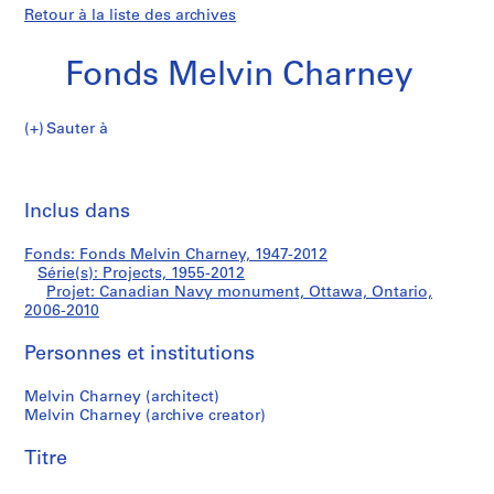
Retour à la liste des archives
Fonds Melvin Charney
Sauter à
F
Canadian
o
Imp
n
cet
Inclus dans
Navy
d
pa
s
monument,
Fonds: Fonds Melvin Charney, 1947-2012
M
Série(s): Projects, 1955-2012
e
Projet: Canadian Navy monument, Ottawa, Ontario,
Ottawa,
l
2006-2010
v
Ontario
Personnes et institutions
i
n
Melvin Charney (architect)
C
Melvin Charney (archive creator)
h
a
Titre
r