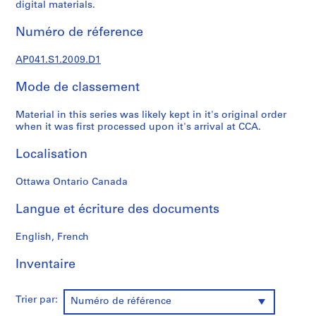
,
digital materials.
1
Numéro de réference
9
5
AP041.S1.2009.D1
5
-
Mode de classement
2
0
Material in this series was likely kept in it's original order
1
when it was first processed upon it's arrival at CCA.
2
AP041.S1
Localisation
P
Ottawa Ontario Canada
r
o
Langue et écriture des documents
j
English, French
e
t
Inventaire
:
U
n
Trier par:
Numéro de référence
i