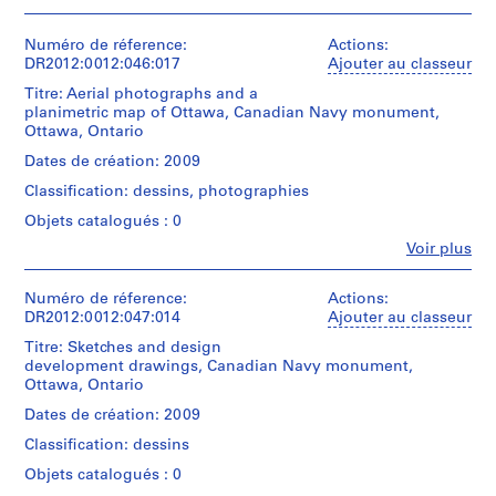
d
e
Numéro de réference:
Actions:
n
DR2012:0012:046:017
Ajouter au classeur
t
Titre: Aerial photographs and a
i
planimetric map of Ottawa, Canadian Navy monument,
Ottawa, Ontario
f
i
Dates de création: 2009
e
Classification: dessins, photographies
d
Objets catalogués : 0
p
r
Fe
Voir plus
Personnes
o
et
j
institutions:
Numéro de réference:
Actions:
Melvin
DR2012:0012:047:014
e
Ajouter au classeur
Charney
c
Titre: Sketches and design
(archive
t
development drawings, Canadian Navy monument,
creator)
Ottawa, Ontario
s
,
Description:
Dates de création: 2009
Includes
1
Classification: dessins
aerial
9
photographs
Objets catalogués : 0
6
and