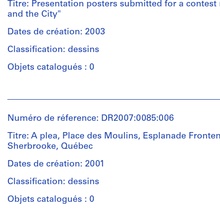
Mention
Charney
Titre: Presentation posters submitted for a contes
d’objet:
de
(architect)
and the City"
1
crédit:
Melvin
File
Melvin
Charney
Dates de création: 2003
Charney
(archive
Classification: dessins
fonds
Étape
creator)
Collection
et
Objets catalogués : 0
Centre
objectif:
Description:
Canadien
design
Consists
Personnes
d'Architecture/
development
of
et
Canadian
drawing
plans
institutions:
Centre
for
Numéro de réference: DR2007:0085:006
Melvin
for
Collation:
the
Charney
Architecture,
Titre: A plea, Place des Moulins, Esplanade Fronte
15
fabrication
(architect)
Montréal;
Sherbrooke, Québec
drawings
and
Melvin
Don
installation
Charney
Dates de création: 2001
de
of
Dimensions:
(archive
Melvin
sculptural
Classification: dessins
sheet
creator)
Charney/
pieces
(smallest):
Gift
Objets catalogués : 0
at
21.7
of
Description:
Place
×
Melvin
Presentation