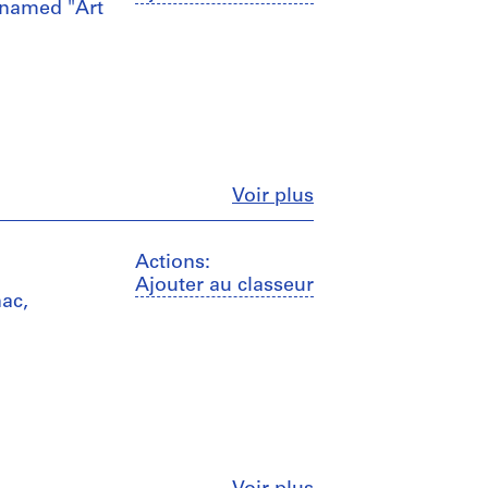
t named "Art
Fermer
Voir plus
Actions:
Ajouter au classeur
nac,