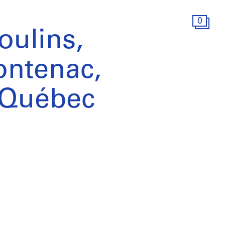
0
oulins,
ontenac,
 Québec