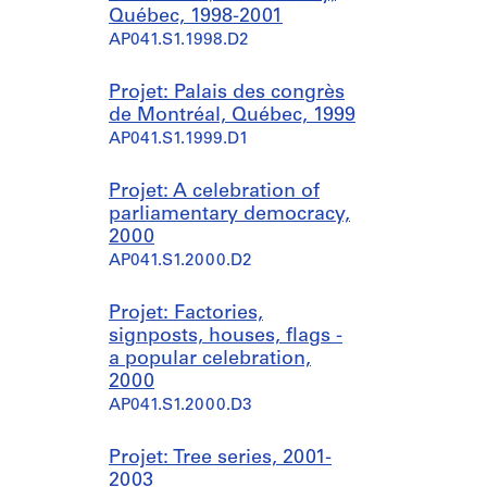
Québec, 1998-2001
AP041.S1.1998.D2
Projet: Palais des congrès
de Montréal, Québec, 1999
AP041.S1.1999.D1
Projet: A celebration of
parliamentary democracy,
2000
AP041.S1.2000.D2
Projet: Factories,
signposts, houses, flags -
a popular celebration,
2000
AP041.S1.2000.D3
Projet: Tree series, 2001-
2003