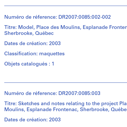
Numéro de réference: DR2007:0085:002-002
Titre: Model, Place des Moulins, Esplanade Fronte
Sherbrooke, Québec
Dates de création: 2003
Classification: maquettes
Objets catalogués : 1
Personnes
et
institutions:
Numéro de réference: DR2007:0085:003
Melvin
Charney
Titre: Sketches and notes relating to the project Pl
(architect)
Moulins, Esplanade Frontenac, Sherbrooke, Québe
Dates de création: 2003
Quantité