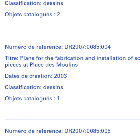
/
Classification: dessins
Type
d’objet:
Objets catalogués : 2
1
File
Personnes
et
Collation:
institutions:
Numéro de réference: DR2007:0085:004
1
Melvin
model
Charney
Titre: Plans for the fabrication and installation of s
(architect)
pieces at Place des Moulins
Melvin
Dimensions:
Charney
Dates de création: 2003
model
(draughtsman)
(approx.):
Classification: dessins
Melvin
27,5
Charney
x
Objets catalogués : 1
(archive
43,5
creator)
x
Personnes
35,5
et
cm
Quantité
institutions:
/
Numéro de réference: DR2007:0085:005
Melvin
Type