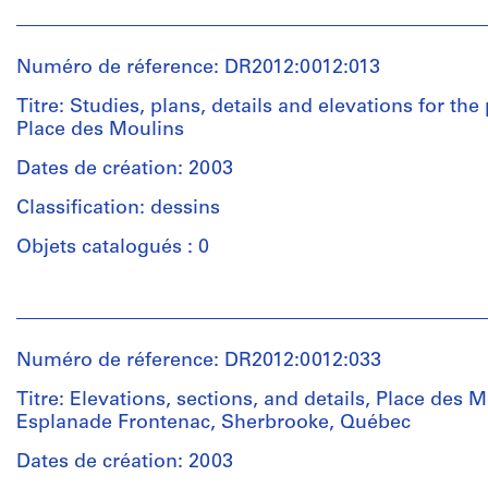
des
Personnes
28
Charney
posters
Moulins,
et
cm
submitted
Esplanade
institutions:
sheet
for
Numéro de réference: DR2012:0012:013
Objets
Frontenac,
Melvin
(largest):
a
catalogués:
Sherbrooke,
Charney
28
Titre: Studies, plans, details and elevations for the 
contest
Québec,
(architect)
×
Place des Moulins
named
2003.
Melvin
35.7
"Art
Charney
Dates de création: 2003
cm
and
Pas
(archive
Quantité
the
Classification: dessins
d’image
creator)
/
Localisation:
City",
disponible
Type
Sherbrooke
Objets catalogués : 0
concerning
d’objet:
Quantité
Québec
the
1
/
Canada
urban
Personnes
DR2007:0085:002
file(s)
Type
renewal
et
d’objet:
of
A
institutions:
Mention
1
Numéro de réference: DR2012:0012:033
Étape
the
celebration...
Melvin
de
reprographic
et
Esplanade
water
Charney
crédit:
Titre: Elevations, sections, and details, Place des M
copy(ies)
objectif:
Frontenac,
to
(architect)
Melvin
Esplanade Frontenac, Sherbrooke, Québec
dessins
Sherbrooke,
light,
Melvin
Charney
d'exécution
Québec.
Place
Collation:
Charney
fonds
Dates de création: 2003
des
1
(archive
Collection