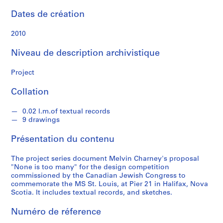
n
e
Dates de création
y
2010
S
Niveau de description archivistique
é
r
Project
i
e
Collation
(
s
0.02 l.m.of textual records
)
9 drawings
:
Présentation du contenu
P
r
The project series document Melvin Charney's proposal
o
"None is too many" for the design competition
j
commissioned by the Canadian Jewish Congress to
e
commemorate the MS St. Louis, at Pier 21 in Halifax, Nova
Scotia. It includes textual records, and sketches.
c
t
Numéro de réference
s