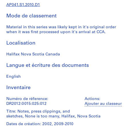
,
AP041.S1.2010.D1
1
9
Mode de classement
5
5
Material in this series was likely kept in it's original order
-
when it was first processed upon it's arrival at CCA.
2
Localisation
0
1
Halifax Nova Scotia Canada
2
AP041.S1
Langue et écriture des documents
P
English
r
o
Inventaire
j
e
Numéro de réference:
Actions:
t
DR2012:0015:025:012
Ajouter au classeur
:
Titre: Notes, press clippings, and
U
sketches, None is too many, Halifax, Nova Scotia
n
Dates de création: 2002, 2009-2010
i