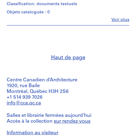
Classification: documents textuels
d
e
Objets catalogués : 0
n
Fe
Voir plus
Personnes
t
et
i
institutions:
f
Melvin
i
Charney
(archive
e
creator)
d
Haut de page
p
Description:
r
Assorted
o
documents
Centre Canadien d’Architecture
in
j
English,
1920, rue Baile
e
including
Montréal, Québec H3H 2S6
c
notes,
+1 514 939 7026
t
press
info@cca.qc.ca
clippings,
s
and
,
Salles et librairie fermées aujourd’hui
sketches
1
Accès à la collection
sur rendez-vous
related
9
to
Melvin
6
Information au visiteur