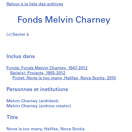
Retour à la liste des archives
Fonds Melvin Charney
Sauter à
F
None
o
Imp
n
cet
Inclus dans
is
d
pa
s
too
Fonds: Fonds Melvin Charney, 1947-2012
M
Série(s): Projects, 1955-2012
e
Projet: None is too many, Halifax, Nova Scotia, 2010
many,
l
v
Personnes et institutions
Halifax,
i
Melvin Charney (architect)
n
Nova
Melvin Charney (archive creator)
C
h
Scotia
Titre
a
r
None is too many, Halifax, Nova Scotia