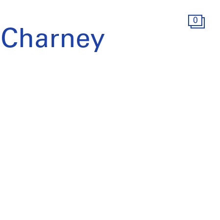
0
 Charney