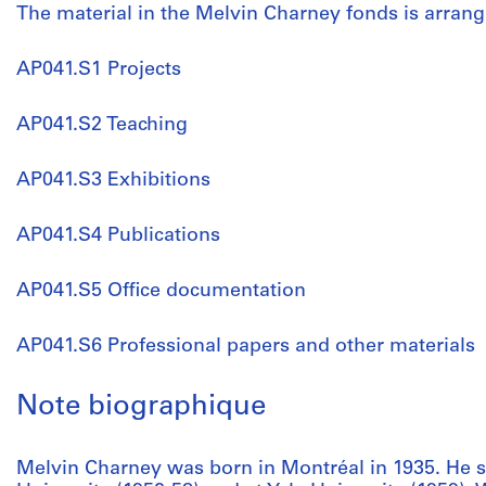
The material in the Melvin Charney fonds is arrange
AP041.S1 Projects
AP041.S2 Teaching
AP041.S3 Exhibitions
AP041.S4 Publications
AP041.S5 Office documentation
AP041.S6 Professional papers and other materials
Note biographique
Melvin Charney was born in Montréal in 1935. He st