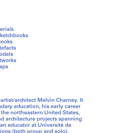
erials
sketchbooks
books
tefacts
odels
rtworks
aps
rtist/architect Melvin Charney. It
dary education, his early career
n the northeastern United States,
and architecture projects spanning
 an educator at Université de
tions (both group and solo),