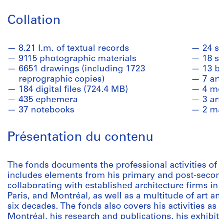
Collation
8.21 l.m. of textual records
24 s
9115 photographic materials
18 
6651 drawings (including 1723
13 
reprographic copies)
7 ar
184 digital files (724.4 MB)
4 m
435 ephemera
3 a
37 notebooks
2 m
Présentation du contenu
The fonds documents the professional activities of a
includes elements from his primary and post-secon
collaborating with established architecture firms i
Paris, and Montréal, as well as a multitude of art 
six decades. The fonds also covers his activities as
Montréal, his research and publications, his exhibi