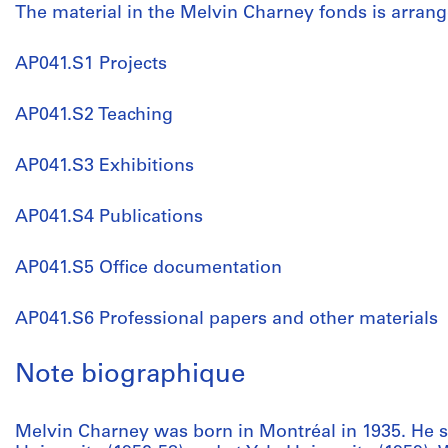
The material in the Melvin Charney fonds is arrange
AP041.S1 Projects
AP041.S2 Teaching
AP041.S3 Exhibitions
AP041.S4 Publications
AP041.S5 Office documentation
AP041.S6 Professional papers and other materials
Note biographique
Melvin Charney was born in Montréal in 1935. He st