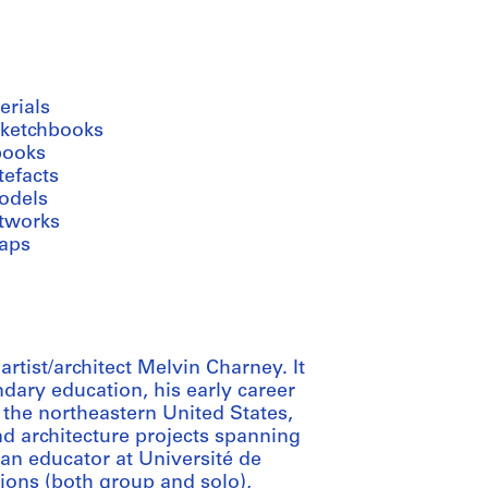
erials
sketchbooks
books
tefacts
odels
rtworks
aps
rtist/architect Melvin Charney. It
dary education, his early career
n the northeastern United States,
and architecture projects spanning
 an educator at Université de
tions (both group and solo),