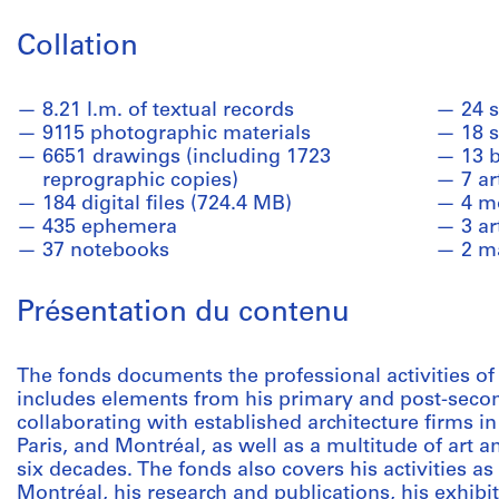
Collation
8.21 l.m. of textual records
24 s
9115 photographic materials
18 
6651 drawings (including 1723
13 
reprographic copies)
7 ar
184 digital files (724.4 MB)
4 m
435 ephemera
3 a
37 notebooks
2 m
Présentation du contenu
The fonds documents the professional activities of a
includes elements from his primary and post-secon
collaborating with established architecture firms i
Paris, and Montréal, as well as a multitude of art 
six decades. The fonds also covers his activities as
Montréal, his research and publications, his exhibi