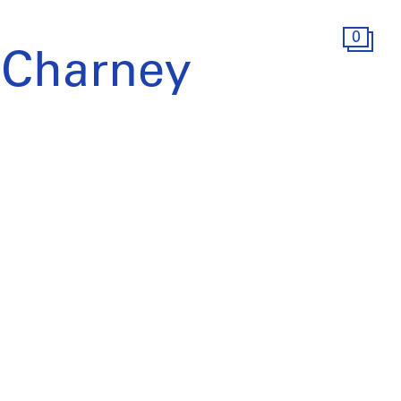
0
 Charney