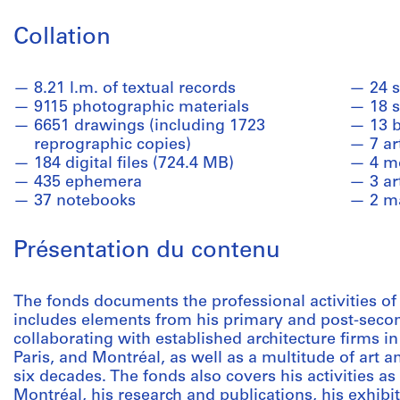
Collation
8.21 l.m. of textual records
24 s
9115 photographic materials
18 
6651 drawings (including 1723
13 
reprographic copies)
7 ar
184 digital files (724.4 MB)
4 m
435 ephemera
3 a
37 notebooks
2 m
Présentation du contenu
The fonds documents the professional activities of a
includes elements from his primary and post-secon
collaborating with established architecture firms i
Paris, and Montréal, as well as a multitude of art 
six decades. The fonds also covers his activities as
Montréal, his research and publications, his exhibi