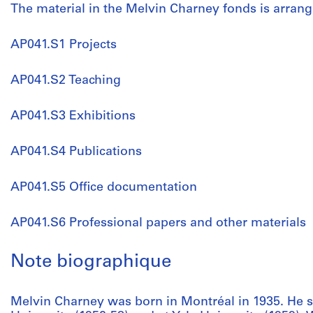
The material in the Melvin Charney fonds is arrange
AP041.S1 Projects
AP041.S2 Teaching
AP041.S3 Exhibitions
AP041.S4 Publications
AP041.S5 Office documentation
AP041.S6 Professional papers and other materials
Note biographique
Melvin Charney was born in Montréal in 1935. He st