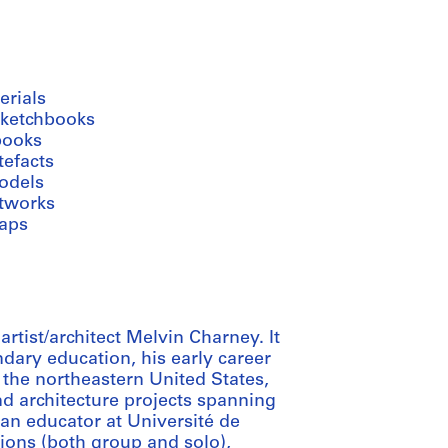
erials
sketchbooks
books
tefacts
odels
rtworks
aps
rtist/architect Melvin Charney. It
dary education, his early career
n the northeastern United States,
and architecture projects spanning
 an educator at Université de
tions (both group and solo),