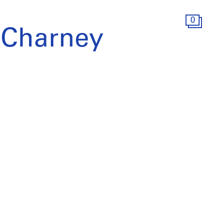
0
 Charney