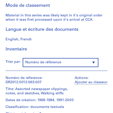
,
Mode de classement
1
9
Material in this series was likely kept in it's original order
5
when it was first processed upon it's arrival at CCA.
5
-
Langue et écriture des documents
2
0
English, French
1
2
Inventaire
AP041.S1
Trier par:
Numéro de référence
P
r
o
Numéro de réference:
Actions:
j
DR2012:0012:063:007
Ajouter au classeur
e
Titre: Assorted newspaper clippings,
t
notes, and sketches, Walking stiffs
:
Dates de création: 1968-1984, 1991-2000
U
n
Classification: documents textuels
i