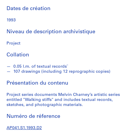
n
e
Dates de création
y
1993
S
Niveau de description archivistique
é
r
Project
i
e
Collation
(
s
0.05 l.m. of textual records¨
)
107 drawings (including 12 reprographic copies)
:
Présentation du contenu
P
r
Project series documents Melvin Charney’s artistic series
o
entitled "Walking stiffs" and includes textual records,
j
sketches, and photographic materials.
e
c
Numéro de réference
t
s
AP041.S1.1993.D2