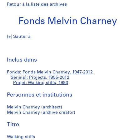
Retour à la liste des archives
Fonds Melvin Charney
Sauter à
F
Walking
o
Imp
n
cet
Inclus dans
stiffs
d
pa
s
Fonds: Fonds Melvin Charney, 1947-2012
M
Série(s): Projects, 1955-2012
e
Projet: Walking stiffs, 1993
l
v
Personnes et institutions
i
Melvin Charney (architect)
n
Melvin Charney (archive creator)
C
h
Titre
a
r
Walking stiffs