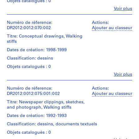
Objets catalogués : 0
d
Fe
Voir plus
e
Personnes
et
n
institutions:
Numéro de réference:
Actions:
t
Melvin
DR2012:0012:070:002
Ajouter au classeur
i
Charney
Titre: Conceptual drawings, Walking
f
(archive
stiffs
creator)
i
Dates de création: 1998-1999
e
Description:
d
Classification: dessins
Assorted
p
newspaper
Objets catalogués : 0
r
clippings
Fe
Voir plus
in
o
Personnes
English
j
et
(predominant)
institutions:
Numéro de réference:
Actions:
e
and
Melvin
DR2012:0012:075:001:002
Ajouter au classeur
c
French,
Charney
notes,
Titre: Newspaper clippings, sketches,
t
(archive
and
and photograph, Walking stiffs
s
creator)
sketches.
,
Dates de création: 1992-1993
Includes
Description:
1
the
Classification: dessins, documents textuels
File
9
following
containing
Objets catalogués : 0
original
6
conceptual