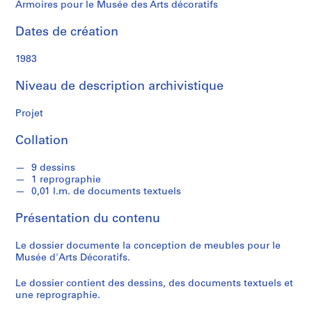
s
Armoires pour le Musée des Arts décoratifs
s
e
Dates de création
a
u
1983
Niveau de description archivistique
S
é
Projet
r
i
Collation
e
(
9 dessins
1 reprographie
s
0,01 l.m. de documents textuels
)
:
Présentation du contenu
C
a
Le dossier documente la conception de meubles pour le
r
Musée d'Arts Décoratifs.
n
Le dossier contient des dessins, des documents textuels et
e
une reprographie.
t