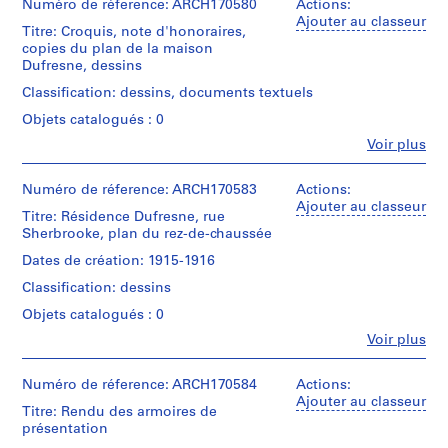
institutions:
Numéro de réference: ARCH170580
Actions:
é
Jacques
Ajouter au classeur
Titre: Croquis, note d'honoraires,
r
Rousseau
copies du plan de la maison
(archive
i
Dufresne, dessins
creator)
e
Classification: dessins, documents textuels
(
Quantité
s
Objets catalogués : 0
/
)
Type
Fe
Voir plus
Personnes
d’objet:
:
et
1
P
institutions:
Numéro de réference: ARCH170583
Actions:
dessin(s)
r
Jacques
Ajouter au classeur
Titre: Résidence Dufresne, rue
Rousseau
o
Collation:
Sherbrooke, plan du rez-de-chaussée
(archive
j
7
creator)
Dates de création: 1915-1916
dessins
e
t
Classification: dessins
Quantité
Technique
s
/
Objets catalogués : 0
et
Type
e
médium:
Fe
Voir plus
d’objet:
Mine
t
Personnes
1
de
et
r
document(s)
plomb
institutions:
Numéro de réference: ARCH170584
Actions:
é
textuel(s)
et
Jacques
Ajouter au classeur
Titre: Rendu des armoires de
a
crayon
Rousseau
présentation
Collation:
l
de
(archive