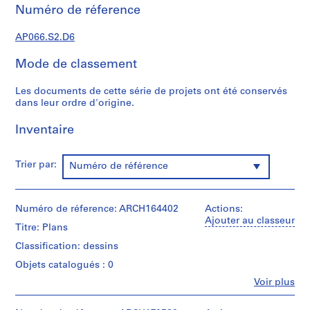
d
Numéro de réference
e
c
AP066.S2.D6
r
o
Mode de classement
q
u
Les documents de cette série de projets ont été conservés
dans leur ordre d'origine.
i
s
Inventaire
,
1
9
Trier par:
Numéro de référence
8
2
-
Numéro de réference: ARCH164402
Actions:
1
Ajouter au classeur
Titre: Plans
9
Classification: dessins
9
7
Objets catalogués : 0
AP066.S1
Fe
Voir plus
Personnes
et
S