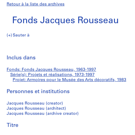
Retour à la liste des archives
Fonds Jacques Rousseau
Sauter à
F
Armoires
o
Imp
n
cet
Inclus dans
pour
d
pa
s
le
Fonds: Fonds Jacques Rousseau, 1963-1997
J
Série(s): Projets et réalisations, 1973-1997
a
Projet: Armoires pour le Musée des Arts décoratifs, 1983
Musée
c
q
Personnes et institutions
des
u
Jacques Rousseau (creator)
e
Arts
Jacques Rousseau (architect)
s
Jacques Rousseau (archive creator)
R
décoratifs
o
Titre
u